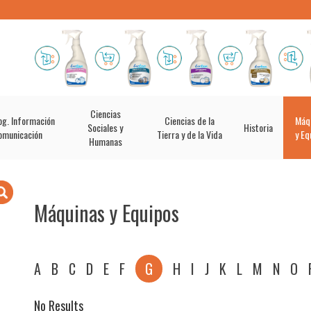
Ciencias
og. Información
Ciencias de la
Máq
Sociales y
Historia
omunicación
Tierra y de la Vida
y Eq
Humanas
Máquinas y Equipos
A
B
C
D
E
F
G
H
I
J
K
L
M
N
O
No Results