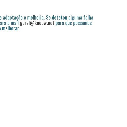
 adaptação e melhoria. Se detetou alguma falha
ara o mail
geral@knoow.net
para que possamos
a melhorar.