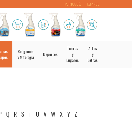
PORTUGUÊS
ESPAÑOL
Tierras
Artes
uinas
Religiones
Deportes
y
y
uipos
y Mitología
Lugares
Letras
P
Q
R
S
T
U
V
W
X
Y
Z