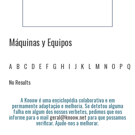
Máquinas y Equipos
A
B
C
D
E
F
G
H
I
J
K
L
M
N
O
P
Q
No Results
A Knoow é uma enciclopédia colaborativa e em
permamente adaptação e melhoria. Se detetou alguma
falha em algum dos nossos verbetes, pedimos que nos
informe para o mail
geral@knoow.net
para que possamos
verificar. Ajude-nos a melhorar.