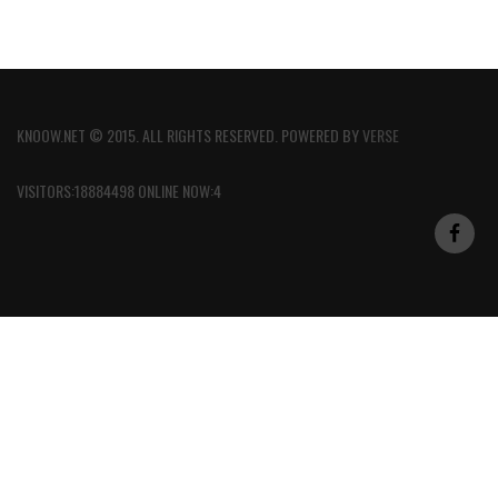
KNOOW.NET © 2015. ALL RIGHTS RESERVED. POWERED BY
VERSE
VISITORS:18884498 ONLINE NOW:4