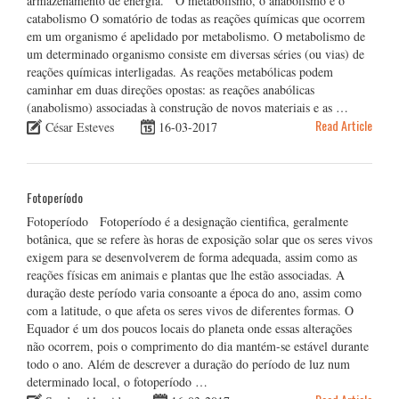
armazenamento de energia. O metabolismo, o anabolismo e o
catabolismo O somatório de todas as reações químicas que ocorrem
em um organismo é apelidado por metabolismo. O metabolismo de
um determinado organismo consiste em diversas séries (ou vias) de
reações químicas interligadas. As reações metabólicas podem
caminhar em duas direções opostas: as reações anabólicas
(anabolismo) associadas à construção de novos materiais e as …
Read Article
César Esteves
16-03-2017
Fotoperíodo
Fotoperíodo Fotoperíodo é a designação cientifica, geralmente
botânica, que se refere às horas de exposição solar que os seres vivos
exigem para se desenvolverem de forma adequada, assim como as
reações físicas em animais e plantas que lhe estão associadas. A
duração deste período varia consoante a época do ano, assim como
com a latitude, o que afeta os seres vivos de diferentes formas. O
Equador é um dos poucos locais do planeta onde essas alterações
não ocorrem, pois o comprimento do dia mantém-se estável durante
todo o ano. Além de descrever a duração do período de luz num
determinado local, o fotoperíodo …