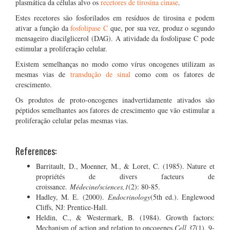
plasmática da células alvo os
recetores de tirosina cinase
.
Estes recetores são fosforilados em resíduos de tirosina e podem
ativar a função da
fosfolipase C
que, por sua vez, produz o segundo
mensageiro diacilglicerol (DAG). A atividade da fosfolipase C pode
estimular a proliferação celular.
Existem semelhanças no modo como vírus oncogenes utilizam as
mesmas vias de
transdução de sinal
como com os fatores de
crescimento.
Os produtos de proto-oncogenes inadvertidamente ativados são
péptidos semelhantes aos fatores de crescimento que vão estimular a
proliferação celular pelas mesmas vias.
References:
Barritault, D., Moenner, M., & Loret, C. (1985). Nature et
propriétés de divers facteurs de
croissance.
Médecine/sciences,
1
(2): 80-85.
Hadley, M. E. (2000).
Endocrinology
(5th ed.). Englewood
Cliffs, NJ: Prentice-Hall.
Heldin, C., & Westermark, B. (1984). Growth factors:
Mechanism of action and relation to oncogenes.
Cell,37
(1), 9-