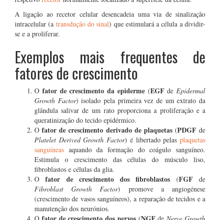
A ligação ao recetor celular desencadeia uma via de sinalização
intracelular (a
transdução do sinal
) que estimulará a célula a dividir-
se e a proliferar.
Exemplos mais frequentes de
fatores de crescimento
fator de crescimento da epiderme
EGF
O
(
de
Epidermal
Growth Factor
) isolado pela primeira vez de um extrato da
glândula salivar de um rato proporciona a proliferação e a
queratinização do tecido epidérmico.
fator de crescimento derivado de plaquetas
PDGF
O
(
de
Platelet Derived Growth Factor
) é libertado pelas
plaquetas
sanguíneas
aquando da formação do coágulo sanguíneo.
Estimula o crescimento das células do músculo liso,
fibroblastos e células da glia.
fator de crescimento dos fibroblastos
FGF
O
(
de
Fibroblast Growth Factor
) promove a angiogénese
(crescimento de vasos sanguíneos), a reparação de tecidos e a
manutenção dos neurónios.
fator de crescimento dos nervos
NGF
O
(
de
Nerve Growth