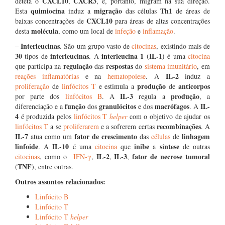
CXCL10
CXCR3
deteta o
,
, e, portanto, migram na sua direção.
quimiocina
migração
Th1
Esta
induz a
das células
de áreas de
CXCL10
baixas concentrações de
para áreas de altas concentrações
molécula
desta
, como um local de
infeção
e
inflamação
.
Interleucinas
–
. São um grupo vasto de
citocinas
, existindo mais de
30
interleucinas
interleucina 1
IL-1)
tipos de
. A
(
é uma
citocina
regulação
respostas
que participa na
das
do
sistema imunitário
, em
IL-2
reações inflamatórias
e na
hematopoiese
. A
induz a
produção
anticorpos
proliferação
de
linfócitos T
e estimula a
de
IL-3
produção
por parte dos
linfócitos B
. A
regula a
, a
função
granulócitos
macrófagos
IL-
diferenciação e a
dos
e dos
. A
4
é produzida pelos
linfócitos T
helper
com o objetivo de ajudar os
recombinações
linfócitos T
a se
proliferarem
e a sofrerem certas
. A
IL-7
fator de crescimento
linhagem
atua como um
das
células
de
linfoide
IL-10
inibe
síntese
. A
é uma
citocina
que
a
de outras
IL-2
IL-3
fator de necrose tumoral
citocinas
, como o
IFN-γ
,
,
,
TNF
(
), entre outras.
Outros assuntos relacionados:
Linfócito B
Linfócito T
Linfócito T
helper