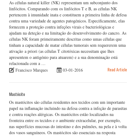
As células natural killer (NK) representam um subconjunto dos
linfócitos. Comparando com os linfócitos T e B, as células NK
pertencem à imunidade inata e constituem a primeira linha de defesa
contra uma variedade de agentes patogénicos. Especificamente, elas
fornecem a proteção contra infeções virais e bacteriológicas e
ajudam na deteção e na limitação do desenvolvimento do cancro. As
células NK foram primeiramente descritas como umas células que
tinham a capacidade de matar células tumorais sem requererem uma
ativação a priori (as células T citotóxicas necessitam que lhes
apresentem o antigénio para atuarem) e a sua denominação está
relacionada com a …
Read Article
Francisco Marques
03-01-2016
Mastócito
Os mastócitos são células residentes nos tecidos com um importante
papel na inflamação incluindo na defesa contra a infeção de parasitas
e contra reações alérgicas. Os mastócitos estão localizados na
fronteira entre os tecidos e o ambiente extracelular, por exemplo,
nas superfícies mucosas do intestino e dos pulmões, na pela e à volta
dos vasos sanguíneos. Os mastócitos são essenciais na resposta