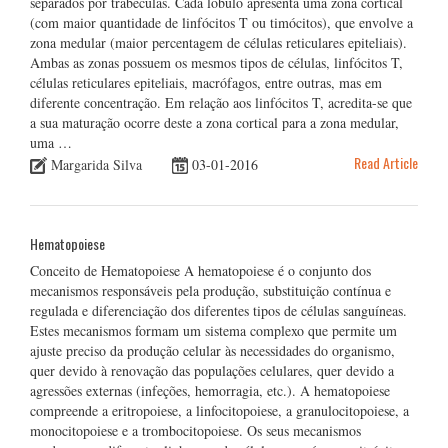
separados por trabéculas. Cada lóbulo apresenta uma zona cortical
(com maior quantidade de linfócitos T ou timócitos), que envolve a
zona medular (maior percentagem de células reticulares epiteliais).
Ambas as zonas possuem os mesmos tipos de células, linfócitos T,
células reticulares epiteliais, macrófagos, entre outras, mas em
diferente concentração. Em relação aos linfócitos T, acredita-se que
a sua maturação ocorre deste a zona cortical para a zona medular,
uma …
Read Article
Margarida Silva
03-01-2016
Hematopoiese
Conceito de Hematopoiese A hematopoiese é o conjunto dos
mecanismos responsáveis pela produção, substituição contínua e
regulada e diferenciação dos diferentes tipos de células sanguíneas.
Estes mecanismos formam um sistema complexo que permite um
ajuste preciso da produção celular às necessidades do organismo,
quer devido à renovação das populações celulares, quer devido a
agressões externas (infeções, hemorragia, etc.). A hematopoiese
compreende a eritropoiese, a linfocitopoiese, a granulocitopoiese, a
monocitopoiese e a trombocitopoiese. Os seus mecanismos