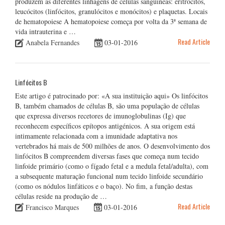
produzem as diferentes linhagens de células sanguíneas: eritrócitos,
leucócitos (linfócitos, granulócitos e monócitos) e plaquetas. Locais
de hematopoiese A hematopoiese começa por volta da 3ª semana de
vida intrauterina e …
Read Article
Anabela Fernandes
03-01-2016
Linfócitos B
Este artigo é patrocinado por: «A sua instituição aqui» Os linfócitos
B, também chamados de células B, são uma população de células
que expressa diversos recetores de imunoglobulinas (Ig) que
reconhecem específicos epítopos antigénicos. A sua origem está
intimamente relacionada com a imunidade adaptativa nos
vertebrados há mais de 500 milhões de anos. O desenvolvimento dos
linfócitos B compreendem diversas fases que começa num tecido
linfoide primário (como o fígado fetal e a medula fetal/adulta), com
a subsequente maturação funcional num tecido linfoide secundário
(como os nódulos linfáticos e o baço). No fim, a função destas
células reside na produção de …
Read Article
Francisco Marques
03-01-2016