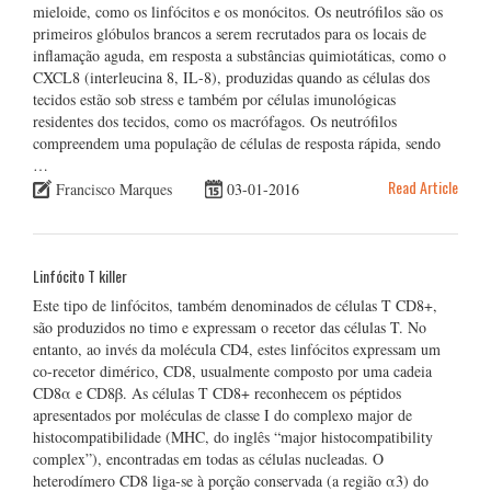
mieloide, como os linfócitos e os monócitos. Os neutrófilos são os
primeiros glóbulos brancos a serem recrutados para os locais de
inflamação aguda, em resposta a substâncias quimiotáticas, como o
CXCL8 (interleucina 8, IL-8), produzidas quando as células dos
tecidos estão sob stress e também por células imunológicas
residentes dos tecidos, como os macrófagos. Os neutrófilos
compreendem uma população de células de resposta rápida, sendo
…
Read Article
Francisco Marques
03-01-2016
Linfócito T killer
Este tipo de linfócitos, também denominados de células T CD8+,
são produzidos no timo e expressam o recetor das células T. No
entanto, ao invés da molécula CD4, estes linfócitos expressam um
co-recetor dimérico, CD8, usualmente composto por uma cadeia
CD8α e CD8β. As células T CD8+ reconhecem os péptidos
apresentados por moléculas de classe I do complexo major de
histocompatibilidade (MHC, do inglês “major histocompatibility
complex”), encontradas em todas as células nucleadas. O
heterodímero CD8 liga-se à porção conservada (a região α3) do