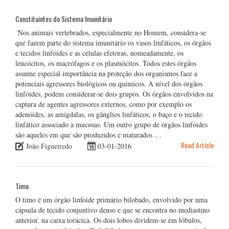
Constituintes do Sistema Imunitário
Nos animais vertebrados, especialmente no Homem, considera-se
que fazem parte do sistema imunitário os vasos linfáticos, os órgãos
e tecidos linfóides e as células efetoras, nomeadamente, os
leucócitos, os macrófagos e os plasmócitos. Todos estes órgãos
assume especial importância na proteção dos organismos face a
potenciais agressores biológicos ou químicos. A nível dos órgãos
linfóides, podem considerar-se dois grupos. Os órgãos envolvidos na
captura de agentes agressores externos, como por exemplo os
adenóides, as amígdalas, os gânglios linfáticos, o baço e o tecido
linfático associado a mucosas. Um outro grupo de órgãos linfóides
são aqueles em que são produzidos e maturados …
Read Article
João Figueiredo
03-01-2016
Timo
O timo é um órgão linfoide primário bilobado, envolvido por uma
cápsula de tecido conjuntivo denso e que se encontra no mediastino
anterior, na caixa torácica. Os dois lobos dividem-se em lóbulos,