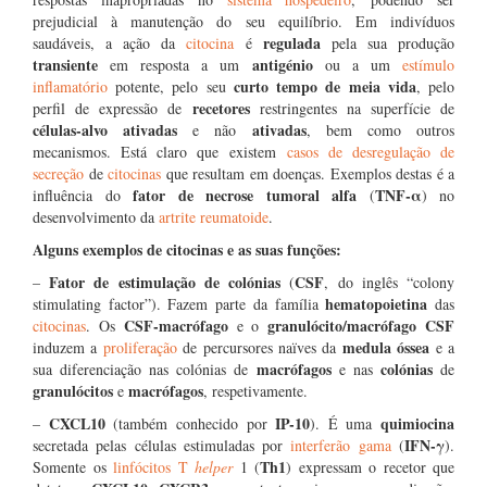
prejudicial à manutenção do seu equilíbrio. Em indivíduos
regulada
saudáveis, a ação da
citocina
é
pela sua produção
transiente
antigénio
em resposta a um
ou a um
estímulo
curto tempo de meia vida
inflamatório
potente, pelo seu
, pelo
recetores
perfil de expressão de
restringentes na superfície de
células-alvo
ativadas
ativadas
e não
, bem como outros
mecanismos. Está claro que existem
casos de desregulação de
secreção
de
citocinas
que resultam em doenças. Exemplos destas é a
fator de necrose tumoral alfa
TNF-α
influência do
(
) no
desenvolvimento da
artrite reumatoide
.
Alguns exemplos de citocinas e as suas funções:
Fator de estimulação de colónias
CSF
–
(
, do inglês “colony
hematopoietina
stimulating factor”). Fazem parte da família
das
CSF-macrófago
granulócito/macrófago CSF
citocinas
. Os
e o
medula óssea
induzem a
proliferação
de percursores naïves da
e a
macrófagos
colónias
sua diferenciação nas colónias de
e nas
de
granulócitos
macrófagos
e
, respetivamente.
CXCL10
IP-10
quimiocina
–
(também conhecido por
). É uma
IFN-γ
secretada pelas células estimuladas por
interferão gama
(
).
Th1
Somente os
linfócitos T
helper
1 (
) expressam o recetor que