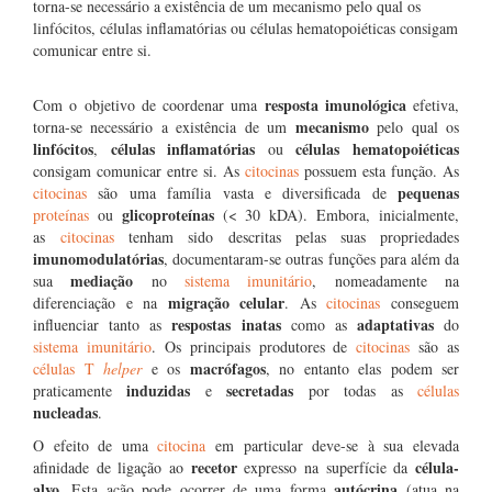
torna-se necessário a existência de um mecanismo pelo qual os
linfócitos, células inflamatórias ou células hematopoiéticas consigam
comunicar entre si.
resposta imunológica
Com o objetivo de coordenar uma
efetiva,
mecanismo
torna-se necessário a existência de um
pelo qual os
linfócitos
células inflamatórias
células hematopoiéticas
,
ou
consigam comunicar entre si. As
citocinas
possuem esta função. As
pequenas
citocinas
são uma família vasta e diversificada de
glicoproteínas
proteínas
ou
(< 30 kDA). Embora, inicialmente,
as
citocinas
tenham sido descritas pelas suas propriedades
imunomodulatórias
, documentaram-se outras funções para além da
mediação
sua
no
sistema imunitário
, nomeadamente na
migração celular
diferenciação e na
. As
citocinas
conseguem
respostas inatas
adaptativas
influenciar tanto as
como as
do
sistema imunitário
. Os principais produtores de
citocinas
são as
macrófagos
células T
helper
e os
, no entanto elas podem ser
induzidas
secretadas
praticamente
e
por todas as
células
nucleadas
.
O efeito de uma
citocina
em particular deve-se à sua elevada
recetor
célula-
afinidade de ligação ao
expresso na superfície da
alvo
autócrina
. Esta ação pode ocorrer de uma forma
(atua na