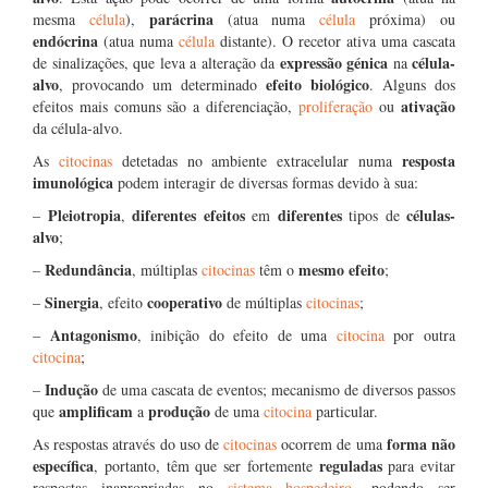
parácrina
mesma
célula
),
(atua numa
célula
próxima) ou
endócrina
(atua numa
célula
distante). O recetor ativa uma cascata
expressão génica
célula-
de sinalizações, que leva a alteração da
na
alvo
efeito biológico
, provocando um determinado
. Alguns dos
ativação
efeitos mais comuns são a diferenciação,
proliferação
ou
da célula-alvo.
resposta
As
citocinas
detetadas no ambiente extracelular numa
imunológica
podem interagir de diversas formas devido à sua:
Pleiotropia
diferentes
efeitos
diferentes
células-
–
,
em
tipos de
alvo
;
Redundância
mesmo efeito
–
, múltiplas
citocinas
têm o
;
Sinergia
cooperativo
–
, efeito
de múltiplas
citocinas
;
Antagonismo
–
, inibição do efeito de uma
citocina
por outra
citocina
;
Indução
–
de uma cascata de eventos; mecanismo de diversos passos
amplificam
produção
que
a
de uma
citocina
particular.
forma não
As respostas através do uso de
citocinas
ocorrem de uma
específica
reguladas
, portanto, têm que ser fortemente
para evitar
respostas inapropriadas no
sistema hospedeiro
, podendo ser