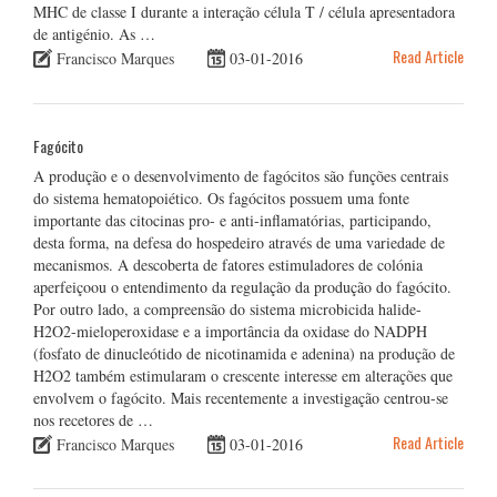
MHC de classe I durante a interação célula T / célula apresentadora
de antigénio. As …
Read Article
Francisco Marques
03-01-2016
Fagócito
A produção e o desenvolvimento de fagócitos são funções centrais
do sistema hematopoiético. Os fagócitos possuem uma fonte
importante das citocinas pro- e anti-inflamatórias, participando,
desta forma, na defesa do hospedeiro através de uma variedade de
mecanismos. A descoberta de fatores estimuladores de colónia
aperfeiçoou o entendimento da regulação da produção do fagócito.
Por outro lado, a compreensão do sistema microbicida halide-
H2O2-mieloperoxidase e a importância da oxidase do NADPH
(fosfato de dinucleótido de nicotinamida e adenina) na produção de
H2O2 também estimularam o crescente interesse em alterações que
envolvem o fagócito. Mais recentemente a investigação centrou-se
nos recetores de …
Read Article
Francisco Marques
03-01-2016