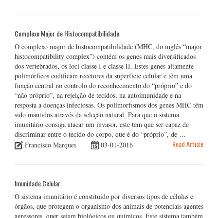
Complexo Major de Histocompatibilidade
O complexo major de histocompatibilidade (MHC, do inglês “major
histocompatibility complex”) contém os genes mais diversificados
dos vertebrados, os loci classe I e classe II. Estes genes altamente
polimórficos codificam recetores da superfície celular e têm uma
função central no controlo do reconhecimento do “próprio” e do
“não próprio”, na rejeição de tecidos, na autoimunidade e na
resposta a doenças infeciosas. Os polimorfismos dos genes MHC têm
sido mantidos através da seleção natural. Para que o sistema
imunitário consiga atacar um invasor, este tem que ser capaz de
discriminar entre o tecido do corpo, que é do “próprio”, de …
Read Article
Francisco Marques
03-01-2016
Imunidade Celular
O sistema imunitário é constituído por diversos tipos de células e
órgãos, que protegem o organismo dos animais de potenciais agentes
agressores, quer sejam biológicos ou químicos. Este sistema também