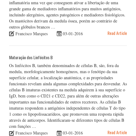
inflamatória uma vez que conseguem ativar a libertação de uma
grande gama de mediadores inflamatórios para muitos antigénios,
incluindo alergénios, agentes patogénicos e mediadores fisiológicos.
Os mastócitos derivam da medula óssea, porém ao contrário de
outros glóbulos brancos …
Read Article
Francisco Marques
03-01-2016
Maturação dos Linfócitos B
Os linfócitos B, também denominados de células B, são, fora da
medula, morfologicamente homogéneos, mas o fenótipo da sua
superfície celular, a localização anatómica, e as propriedades
funcionais revelam ainda algumas complexidades para desvendar. As
células B imaturas existentes na medula adquirem à sua superfície o
IgD, bem como o CD21 e CD22, para além de outras alterações
importantes nas funcionalidades de outros recetores. As células B
imaturas respondem a antigénios independentes de células T do tipo
1 como os lipopolissacarídeos, que promovem uma resposta rápida
através de anticorpos. Identificaram-se diferentes tipos de células B
com funções …
Read Article
Francisco Marques
03-01-2016