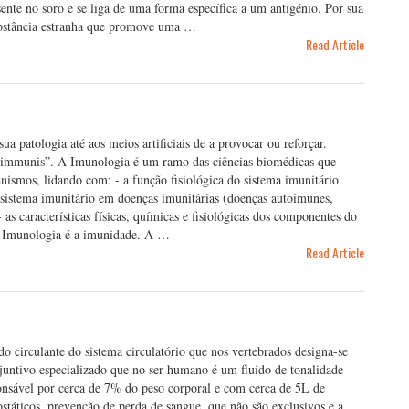
sente no soro e se liga de uma forma específica a um antigénio. Por sua
substância estranha que promove uma …
Read Article
a patologia até aos meios artificiais de a provocar ou reforçar.
 “immunis”. A Imunologia é um ramo das ciências biomédicas que
nismos, lidando com: - a função fisiológica do sistema imunitário
 sistema imunitário em doenças imunitárias (doenças autoimunes,
 - as características físicas, químicas e fisiológicas dos componentes do
a Imunologia é a imunidade. A …
Read Article
o circulante do sistema circulatório que nos vertebrados designa-se
juntivo especializado que no ser humano é um fluido de tonalidade
onsável por cerca de 7% do peso corporal e com cerca de 5L de
áticos, prevenção de perda de sangue, que não são exclusivos e a