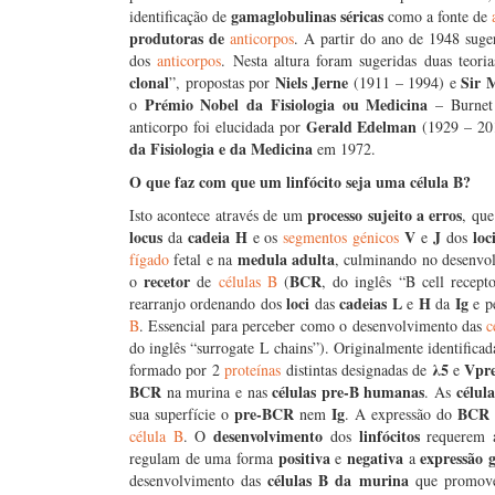
gamaglobulinas
séricas
identificação de
como a fonte de
produtoras de
anticorpos
. A partir do ano de 1948 suge
dos
anticorpos
. Nesta altura foram sugeridas duas teor
clonal
Niels Jerne
Sir 
”, propostas por
(1911 – 1994) e
Prémio Nobel da Fisiologia ou Medicina
o
– Burnet
Gerald Edelman
anticorpo foi elucidada por
(1929 – 201
da Fisiologia e da Medicina
em 1972.
O que faz com que um linfócito seja uma célula B?
processo sujeito a erros
Isto acontece através de um
, qu
locus
cadeia H
V
J
loc
da
e os
segmentos génicos
e
dos
medula adulta
fígado
fetal e na
, culminando no desenvol
recetor
BCR
o
de
células B
(
, do inglês “B cell recept
loci
cadeias L
H
Ig
rearranjo ordenando dos
das
e
da
e pe
B
. Essencial para perceber como o desenvolvimento das
c
do inglês “surrogate L chains”). Originalmente identifica
λ5
Vpr
formado por 2
proteínas
distintas designadas de
e
BCR
células pre-B humanas
célul
na murina e nas
. As
pre-BCR
Ig
BCR
sua superfície o
nem
. A expressão do
desenvolvimento
linfócitos
célula B
. O
dos
requerem a
positiva
negativa
expressão 
regulam de uma forma
e
a
células B da murina
desenvolvimento das
que promov