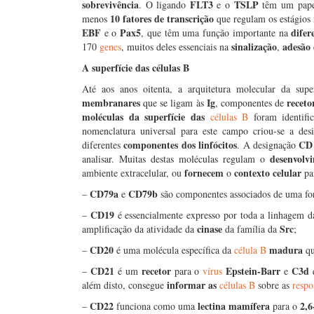
sobrevivência
FLT3
TSLP
. O ligando
e o
têm um pape
10 fatores de transcrição
menos
que regulam os estágios 
EBF
Pax5
difer
e o
, que têm uma função importante na
sinalização
adesão
170
genes
, muitos deles essenciais na
,
A superfície das células B
Até aos anos oitenta, a arquitetura molecular da sup
membranares
Ig
receto
que se ligam às
, componentes de
moléculas da superfície das
células B
foram identifi
nomenclatura universal para este campo criou-se a de
componentes dos linfócitos
CD
diferentes
. A designação
desenvolv
analisar. Muitas destas moléculas regulam o
fornecem
contexto
celular
ambiente extracelular, ou
o
par
CD79a
CD79b
–
e
são componentes associados de uma fo
CD19
–
é essencialmente expresso por toda a linhagem 
cinase
Src
amplificação da atividade da
da família da
;
CD20
madura
–
é uma molécula específica da
célula B
qu
CD21
recetor
Epstein-Barr
C3d
–
é um
para o
vírus
e
q
informar as
além disto, consegue
células B
sobre as
respo
CD22
lectina mamífera
2,6
–
funciona como uma
para o