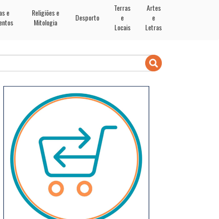
Terras
Artes
as e
Religiões e
Desporto
e
e
entos
Mitologia
Locais
Letras