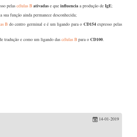
ativadas
influencia
IgE
esso pelas
células B
e que
a produção de
;
s a sua função ainda permanece desconhecida;
CD154
las B
do centro germinal e é um ligando para o
expresso pelas
CD100
 de tradução e como um ligando das
células B
para o
.
14-01-2019