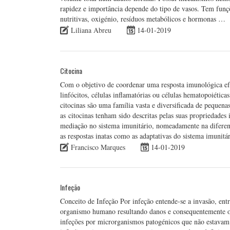
rapidez e importância depende do tipo de vasos. Tem funç
nutritivas, oxigénio, resíduos metabólicos e hormonas …
Liliana Abreu
14-01-2019
Citocina
Com o objetivo de coordenar uma resposta imunológica efe
linfócitos, células inflamatórias ou células hematopoiétic
citocinas são uma família vasta e diversificada de pequen
as citocinas tenham sido descritas pelas suas propriedad
mediação no sistema imunitário, nomeadamente na diferenc
as respostas inatas como as adaptativas do sistema imunitár
Francisco Marques
14-01-2019
Infeção
Conceito de Infeção Por infeção entende-se a invasão, ent
organismo humano resultando danos e consequentemente o 
infeções por microrganismos patogénicos que não estavam p