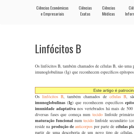
Ciências Económicas
Ciências
Ciências
Ciê
e Empresariais
Exatas
Médicas
Infor
Linfócitos B
Os linfócitos B, também chamados de células B, são uma p
imunoglobulinas (Ig) que reconhecem específicos epítopos
Este artigo é patroci
Os
linfócitos B
, também chamados de
células B
, s
imunoglobulinas
Ig
epít
(
) que reconhecem específicos
imunidade adaptativa
nos vertebrados há mais de 500
diversas fases que começa num
tecido
linfoide primár
maturação funcional
num
tecido
linfoide secundário (
produção de
células pl
reside na
anticorpos
por parte de
partir de uma descoberta de um novo tipo de células