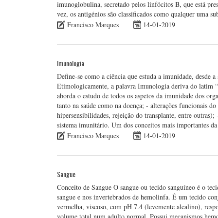
imunoglobulina, secretado pelos linfócitos B, que está pre
vez, os antigénios são classificados como qualquer uma 
Francisco Marques
14-01-2019
Imunologia
Define-se como a ciência que estuda a imunidade, desde a su
Etimologicamente, a palavra Imunologia deriva do latim
aborda o estudo de todos os aspetos da imunidade dos orga
tanto na saúde como na doença; - alterações funcionais do
hipersensibilidades, rejeição do transplante, entre outras);
sistema imunitário. Um dos conceitos mais importantes d
Francisco Marques
14-01-2019
Sangue
Conceito de Sangue O sangue ou tecido sanguíneo é o tecid
sangue e nos invertebrados de hemolinfa. É um tecido con
vermelha, viscoso, com pH 7.4 (levemente alcalino), resp
volume total num adulto normal. Possui mecanismos hemost