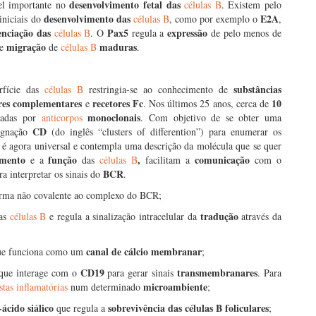
desenvolvimento fetal das
l importante no
células B
. Existem pelo
desenvolvimento das
E2A
iniciais do
células B
, como por exemplo o
,
enciação das
Pax5
expressão
células B
. O
regula a
de pelo menos de
migração
maduras
e
de
células B
.
substâncias
erfície das
células B
restringia-se ao conhecimento de
res
complementares
recetores
Fc
10
e
. Nos últimos 25 anos, cerca de
monoclonais
cadas por
anticorpos
. Com objetivo de se obter uma
CD
signação
(do inglês “clusters of differention”) para enumerar os
é agora universal e contempla uma descrição da molécula que se quer
imento
função
,
comunicação
e a
das
células B
facilitam a
com o
BCR
a interpretar os sinais do
.
rma não covalente ao complexo do BCR;
tradução
das
células B
e regula a sinalização intracelular da
através da
canal de cálcio membranar
e funciona como um
;
CD19
transmembranares
ue interage com o
para gerar sinais
. Para
microambiente
stas inflamatórias
num determinado
;
-ácido siálico
sobrevivência das células B
foliculares
que regula a
;