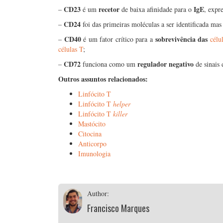
CD23
recetor
IgE
–
é um
de baixa afinidade para o
, expr
CD24
–
foi das primeiras moléculas a ser identificada ma
CD40
sobrevivência das
–
é um fator crítico para a
célu
células T
;
CD72
regulador negativo
–
funciona como um
de sinais
Outros assuntos relacionados:
Linfócito T
Linfócito T
helper
Linfócito T
killer
Mastócito
Citocina
Anticorpo
Imunologia
Author:
Francisco Marques