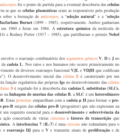
células
anticorpos
foi o ponto de partida para a eventual descoberta das
células plasmáticas
riu-se que as
eram as responsáveis pela produção
seleção natural
seleção
ias sobre a formação de
anticorpos
, a “
” e a “
Macfarlane
Burnet
(1899 – 1985), respetivamente. Ambos ganhariam
estrutura química
 em 1960 e Jerne em 1984. A
da molécula de
Nobel
4) e Rodney Porter (1917 – 1985), que partilharam o prémio
V
D
J
e envolve o rearranjo combinatório dos
segmentos génicos
,
e
no
i
cadeia L
da
. Nos ratos e nos humanos isto ocorre primeiramente no
VJL
VDJH
vimento de diversos rearranjos funcional
e
que codificam
or”). O desenvolvimento inicial das
células B
é caraterizado por um
Igs
la função regulatória das próprias
no desenvolvimento das
células
cadeias L substitutas
SLCs
élulas B
é regulado foi a descoberta das
(
,
linhagem de murina das células B
SLC
heterodímero
das na
, a
é um
eB
cadeia µ
H
pre-
. Estas
proteínas
emparelham com a
para formar o
as pre-B
células pro-B
surgem das
(progenitor) que não expressam na
desenvolvimento
sobrevivência da
é um requisito essencial para o
e
fatores de transcrição
 ação concertada de várias
citocinas
e
que
génica
interleucina 7
IL-7
. A
(
) é uma
citocina
não redundante para o
rearranjo DJ
V
proliferação
e o
para o
e transmite sinais de
e de