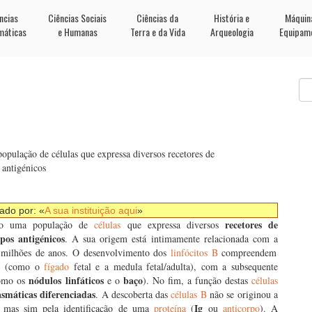
ncias
Ciências Sociais
Ciências da
História e
Máquin
máticas
e Humanas
Terra e da Vida
Arqueologia
Equipam
opulação de células que expressa diversos recetores de
 antigénicos
nado por: «
A sua instituição aqui
»
recetores de
ão uma população de
células
que expressa diversos
opos antigénicos
. A sua origem está intimamente relacionada com a
 milhões de anos. O desenvolvimento dos
linfócitos B
compreendem
io (como o
fígado
fetal e a medula fetal/adulta), com a subsequente
nódulos linfáticos
baço
como os
e o
). No fim, a função destas
células
asmáticas diferenciadas
. A descoberta das
células B
não se originou a
Ig
, mas sim pela identificação de uma
proteína
(
ou
anticorpo
). A