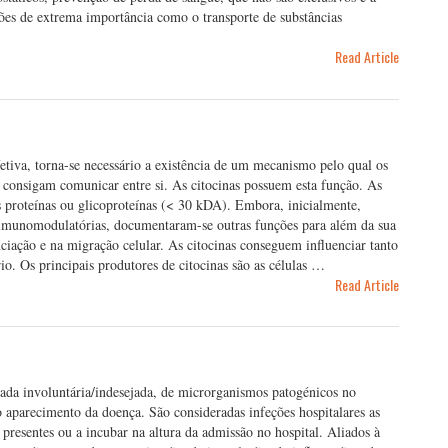
ões de extrema importância como o transporte de substâncias
Read Article
tiva, torna-se necessário a existência de um mecanismo pelo qual os
as consigam comunicar entre si. As citocinas possuem esta função. As
as proteínas ou glicoproteínas (< 30 kDA). Embora, inicialmente,
es imunomodulatórias, documentaram-se outras funções para além da sua
iação e na migração celular. As citocinas conseguem influenciar tanto
io. Os principais produtores de citocinas são as células …
Read Article
rada involuntária/indesejada, de microrganismos patogénicos no
aparecimento da doença. São consideradas infeções hospitalares as
resentes ou a incubar na altura da admissão no hospital. Aliados à