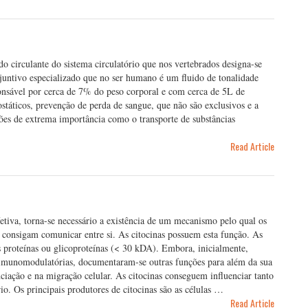
o circulante do sistema circulatório que nos vertebrados designa-se
juntivo especializado que no ser humano é um fluido de tonalidade
onsável por cerca de 7% do peso corporal e com cerca de 5L de
áticos, prevenção de perda de sangue, que não são exclusivos e a
ões de extrema importância como o transporte de substâncias
Read Article
tiva, torna-se necessário a existência de um mecanismo pelo qual os
as consigam comunicar entre si. As citocinas possuem esta função. As
as proteínas ou glicoproteínas (< 30 kDA). Embora, inicialmente,
es imunomodulatórias, documentaram-se outras funções para além da sua
iação e na migração celular. As citocinas conseguem influenciar tanto
io. Os principais produtores de citocinas são as células …
Read Article