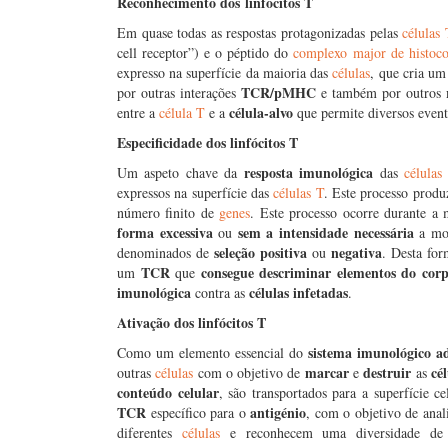
Reconhecimento dos linfócitos T
Em quase todas as respostas protagonizadas pelas
células
cell receptor”) e o péptido do
complexo major de histoco
expresso na superfície da maioria das
células
, que cria um
TCR/pMHC
por outras interações
e também por outros
célula-alvo
entre a
célula T
e a
que permite diversos even
Especificidade dos linfócitos T
resposta imunológica
Um aspeto chave da
das
células
expressos na superfície das
células T
. Este processo produ
número finito de
genes
. Este processo ocorre durante a
forma excessiva
sem a intensidade necessária
ou
a mol
seleção positiva
negativa
denominados de
ou
. Desta fo
TCR
consegue descriminar elementos do co
um
que
imunológica
células infetadas
contra as
.
Ativação dos linfócitos T
sistema imunológico a
Como um elemento essencial do
marcar
destruir
cé
outras
células
com o objetivo de
e
as
conteúdo celular
, são transportados para a superfície 
TCR
antigénio
específico para o
, com o objetivo de anal
diferentes
células
e reconhecem uma diversidade d