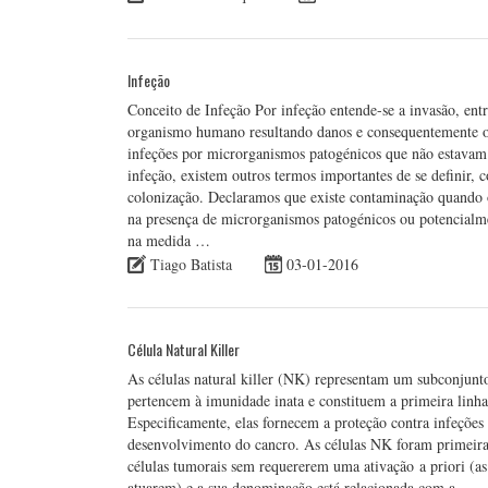
Infeção
Conceito de Infeção Por infeção entende-se a invasão, ent
organismo humano resultando danos e consequentemente o 
infeções por microrganismos patogénicos que não estavam p
infeção, existem outros termos importantes de se definir,
colonização. Declaramos que existe contaminação quando o
na presença de microrganismos patogénicos ou potencialme
na medida …
Tiago Batista
03-01-2016
Célula Natural Killer
As células natural killer (NK) representam um subconjunt
pertencem à imunidade inata e constituem a primeira linha
Especificamente, elas fornecem a proteção contra infeções 
desenvolvimento do cancro. As células NK foram primeira
células tumorais sem requererem uma ativação a priori (as
atuarem) e a sua denominação está relacionada com a …