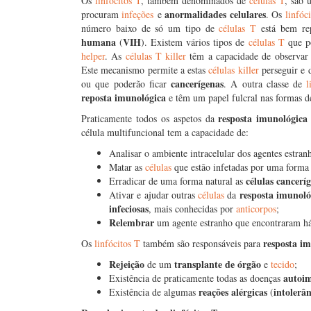
Os
linfócitos T
, também denominados de
células T
, são 
anormalidades celulares
procuram
infeções
e
. Os
linfóc
número baixo de só um tipo de
células T
está bem rep
humana
VIH
(
). Existem vários tipos de
células T
que po
helper
. As
células T killer
têm a capacidade de observar o 
Este mecanismo permite a estas
células killer
perseguir e d
cancerígenas
ou que poderão ficar
. A outra classe de
l
reposta imunológica
e têm um papel fulcral nas formas 
resposta imunológica 
Praticamente todos os aspetos da
célula multifuncional tem a capacidade de:
Analisar o ambiente intracelular dos agentes estran
Matar as
células
que estão infetadas por uma form
células cancerí
Erradicar de uma forma natural as
resposta imunoló
Ativar e ajudar outras
células
da
infeciosas
, mais conhecidas por
anticorpos
;
Relembrar
um agente estranho que encontraram há 
resposta i
Os
linfócitos T
também são responsáveis para
Rejeição
transplante de órgão
de um
e
tecido
;
autoi
Existência de praticamente todas as doenças
reações alérgicas
intolerân
Existência de algumas
(