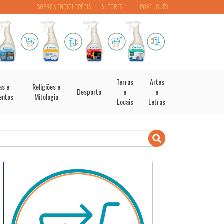
SOBRE A ENCICLOPÉDIA
AUTORES
PORTUGUÊS
Terras
Artes
as e
Religiões e
Desporto
e
e
entos
Mitologia
Locais
Letras