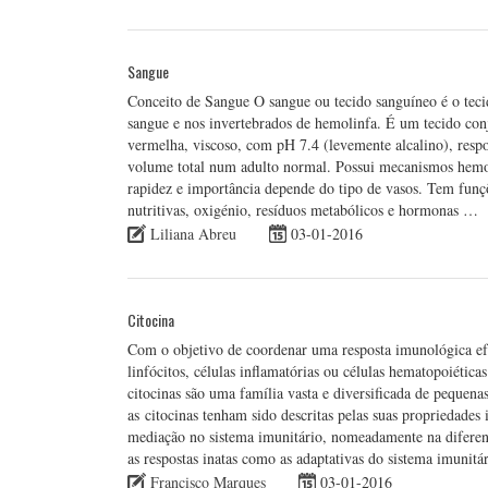
Sangue
Conceito de Sangue O sangue ou tecido sanguíneo é o tecid
sangue e nos invertebrados de hemolinfa. É um tecido con
vermelha, viscoso, com pH 7.4 (levemente alcalino), resp
volume total num adulto normal. Possui mecanismos hemost
rapidez e importância depende do tipo de vasos. Tem funç
nutritivas, oxigénio, resíduos metabólicos e hormonas …
Liliana Abreu
03-01-2016
Citocina
Com o objetivo de coordenar uma resposta imunológica efe
linfócitos, células inflamatórias ou células hematopoiétic
citocinas são uma família vasta e diversificada de pequen
as citocinas tenham sido descritas pelas suas propriedad
mediação no sistema imunitário, nomeadamente na diferenc
as respostas inatas como as adaptativas do sistema imunitár
Francisco Marques
03-01-2016