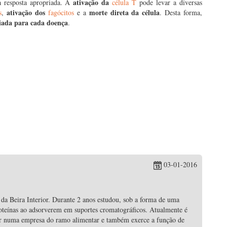
ativação da
a resposta apropriada. A
célula T
pode levar a diversas
ativação dos
morte direta da célula
s
,
fagócitos
e a
. Desta forma,
iada para cada doença
.
03-01-2016
da Beira Interior. Durante 2 anos estudou, sob a forma de uma
roteínas ao adsorverem em suportes cromatográficos. Atualmente é
ntar numa empresa do ramo alimentar e também exerce a função de