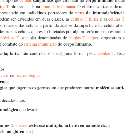
sanguíneas
corpo humano
um tipo de
células
que circulam no
e que
itos T
são essenciais na
imunidade humana
. O efeito devastador de um
da imunodeficiência
resentado em indivíduos portadores do
vírus
dem ser divididos em duas classes, as
células T killer
e as
células T
interior das células a partir da análise da superfície da célula-alvo.
estruir as células que estão infetadas por algum ser/composto estranho
infócitos T
, que são denominadas de
células T helper
, orquestram a
corpo humano
de combate do
sistema imunitário
do
.
adaptativa
são controlados, de alguma forma, pelas
células T
. Esta
hos;
a
viral
ou
bacteriológica
;
genas
;
gica
germes
moléculas anti-
que ingerem os
ou que produzem outras
décadas atrás.
munológica
que leva à:
munes
esclerose múltipla
artrite reumatoide
(
diabetes
,
,
etc.);
cia ao glúten
etc.).