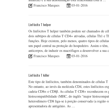
Francisco Marques
03-01-2016
Linfócito T helper
Os linfócitos T helper também podem ser chamados de c
dois subtipos de células T CD4+ ativadas, células Th1 e 
funções. Hoje existem, pelo menos, quatro tipos de célul
um papel central na proteção do hospedeiro. Assim o têm, 
anticorpos, de induzir os macrófagos a desenvolver a sua
Francisco Marques
03-01-2016
Linfócito T killer
Este tipo de linfócitos, também denominados de células T
No entanto, ao invés da molécula CD4, estes linfócitos 
cadeia CD8α e CD8β. As células T CD8+ reconhecem os pé
histocompatibilidade (MHC, do inglês “major histocompati
heterodímero CD8 liga-se à porção conservada (a região α3
apresentadora de antigénio. As …