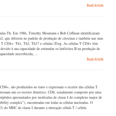
Read Article
élulas Th. Em 1986, Timothy Mosmann e Bob Coffman identificaram
Th2, que diferem no padrão de produção de citocinas e também nas suas
as T CD4+: Th1, Th2, Th17 e células iTreg. As células T CD4+ têm
devido à sua capacidade de estimular os linfócitos B na produção de
 capacidade microbicida, …
Read Article
 CD8+, são produzidos no timo e expressam o recetor das células T.
expressam um co-recetor dimérico, CD8, usualmente composto por uma
ptidos apresentados por moléculas de classe I do complexo major de
bility complex”), encontradas em todas as células nucleadas. O
) do MHC de classe I durante a interação célula T / célula