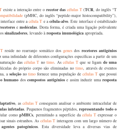
recetor das
TCR
 T
existe a interação entre o
células T
(
, do inglês “T
mpatibilidade
(pMHC, do inglês “peptide-major histocompatibility”),
célula-alvo
 interface entre a
célula T
e a
. Este interface é estabilizado
recetores
moléculas
e
. Desta forma, é criada uma ligação polivalente
sinalizadores
resposta imunológica
tos
, levando à
apropriada.
recetores antigénios
 T
reside no rearranjo somático dos
genes
dos
z uma infinidade de diferentes configurações específicas a partir de um
de uma
 maturação das
células T
no
timo
. As
células T
que se ligam
éculas do próprio corpo são eliminadas no
timo
, através de eventos
seleção
rma, a
no
timo
fornece uma população de
células T
que possui
rpo humano
compostos antigénios
resposta
dos
e assim induzir uma
daptativo
, as
células T
conseguem analisar o ambiente intracelular de
lulas infetadas
representando todo o
. Pequenos fragmentos péptidos,
pMHCs
celular como
, permitindo a superfície da
célula T
expressar o
isar sinais estranhos. As
células T
interagem com um largo número de
agentes patogénicos
e
. Esta diversidade leva a diversas vias de