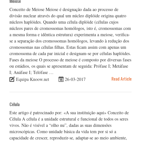
Meiose
Conceito de Meiose Meiose é designação dada ao processo de
divisão nuclear através do qual um núcleo diplóide origina quatro
núcleos haplóides. Quando uma célula diplóide (células cujos
núcleos pares de cromossomas homólogos, isto é, cromossomas com
a mesma forma e idêntica estrutura) experimenta a meiose, verifica-
se a separação dos cromossomas homólogos, levando à redução dos
cromossomas nas células filhas. Estas ficam assim com apenas um
cromossoma de cada par inicial e designam-se por células haplóides.
Fases da meiose O processo de meiose é composto por diversas fases
ou estádios, os quais se apresentam de seguida: Prófase I; Metáfase
I; Anáfase I; Telófase …
Read Article
Equipa Knoow.net
26-03-2017
Célula
Este artigo é patrocinado por: «A sua instituição aqui» Conceito de
Célula A célula é a unidade estrutural e funcional de todos os seres
vivos. Não é visível a “olho nu”, dadas as suas dimensões
microscópicas. Como unidade básica da vida tem por si só a
capacidade de crescer, reproduzir-se, adaptar-se ao meio ambiente,