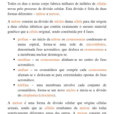
Todos os dias o nosso corpo fabrica milhares de milhões de
células
novas pelo processo de divisão celular. Esta divisão é feita de duas
formas diferentes –
mitose
e
meiose
.
A
mitose
consiste na divisão do
núcleo
duma
célula
para dar origem
a duas células idênticas que contêm exatamente o mesmo material
genético que a
célula
original, sendo constituída por 4 fases:
prófase
– no início da
mitose
os
cromossomas
condensam-se
numa espiral, forma-se uma rede de
microtúbulos
,
denominada fuso acromático, que desloca os
cromossomas
e
a membrana nuclear desintegra-se;
metáfase
– os
cromossomas
alinham-se no centro do fuso
acromático;
anáfase
– os cromatídeos que compõe cada
cromossoma
afastam-se e deslocam-se para extremidades opostas do fuso
acromático;
telófase
– uma membrana envolve cada conjunto de
cromatídeos, forma-se um novo
núcleo
e inicia-se a divisão
do
citoplasma
(
citocinese
).
A
meiose
é uma forma de divisão celular que origina células
sexuais, sendo que as
células
resultantes da
meiose
são todas
geneticamente diferentes umas das outras. A
meiose
consiste em