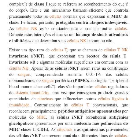
classe I
complex”) de
(que se referem ao reconhecimento do que é
do corpo). Este é um mecanismo bastante eficiente que controla
MHC
praticamente todas as
células
normais que expressam o
de
classe I
protegidas contra ataques indesejáveis
e ficam, portanto,
.
As
células NK
estão constantemente a contatar outras
células
.
balanço de sinais ativadores
Durante estas interações efetua-se um
e inibitórios
que determina se as
células NK
atacam ou não.
Existe um tipo raro de
células T
, que se chamam de
células T NK
invariante
NKT
recetor da célula T
(
i
), que expressam um
invariante αβ
e algumas moléculas superficiais em comum com as
células
NKT
células NK
. Apesar de as
i
serem raras na constituição
do
sangue
, compreendendo somente 0.01-1% das células
PBMCs
mononucleares do
sangue
periférico (
, do inglês “peripheral
blood mononuclear cells”), elas são importantes
células
reguladoras
do
sistema imunitário
, uma vez que conseguem produzir grandes
quantidades de
citocinas
que influenciam outras
células ligadas à
imundidade
. Contrariamente às
células T
convencionais, que
péptidos antigénicos
apresentados
reconhecem principalmente
por
células
NKT
antigénios
moléculas do
MHC
, as
i
reconhecem
glicolipídicos
molécula não polimórfica
do
apresentados por uma
MHC classe I
CD1d
quimiocinas
,
. As
citocinas
e as
provenientes
células
NKT
modular
das
i
conseguem
diferentes tipos de
células
,