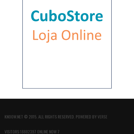
KNOOW.NET © 2015. ALL RIGHTS RESERVED. POWERED BY
VERSE
VISITORS:18882397 ONLINE NOW:7