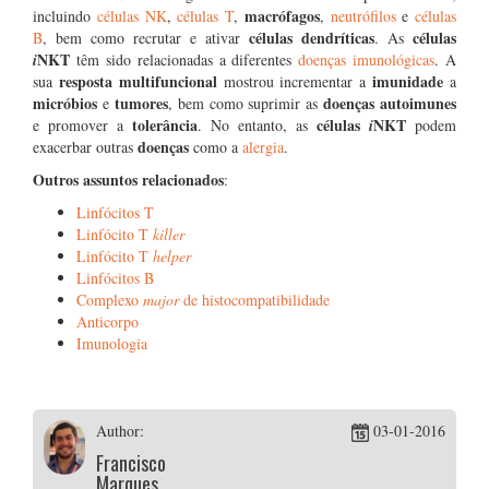
macrófagos
incluindo
células NK
,
células T
,
,
neutrófilos
e
células
células dendríticas
células
B
, bem como recrutar e ativar
. As
NKT
i
têm sido relacionadas a diferentes
doenças imunológicas
. A
resposta multifuncional
imunidade
sua
mostrou incrementar a
a
micróbios
tumores
doenças autoimunes
e
, bem como suprimir as
tolerância
células
NKT
e promover a
. No entanto, as
i
podem
doenças
exacerbar outras
como a
alergia
.
Outros assuntos relacionados
:
Linfócitos T
Linfócito T
killer
Linfócito T
helper
Linfócitos B
Complexo
major
de histocompatibilidade
Anticorpo
Imunologia
Author:
03-01-2016
Francisco
Marques