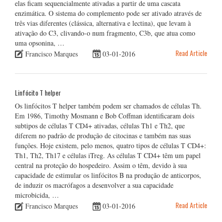
elas ficam sequencialmente ativadas a partir de uma cascata
enzimática. O sistema do complemento pode ser ativado através de
três vias diferentes (clássica, alternativa e lectina), que levam à
ativação do C3, clivando-o num fragmento, C3b, que atua como
uma opsonina, …
Read Article
Francisco Marques
03-01-2016
Linfócito T helper
Os linfócitos T helper também podem ser chamados de células Th.
Em 1986, Timothy Mosmann e Bob Coffman identificaram dois
subtipos de células T CD4+ ativadas, células Th1 e Th2, que
diferem no padrão de produção de citocinas e também nas suas
funções. Hoje existem, pelo menos, quatro tipos de células T CD4+:
Th1, Th2, Th17 e células iTreg. As células T CD4+ têm um papel
central na proteção do hospedeiro. Assim o têm, devido à sua
capacidade de estimular os linfócitos B na produção de anticorpos,
de induzir os macrófagos a desenvolver a sua capacidade
microbicida, …
Read Article
Francisco Marques
03-01-2016