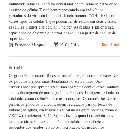
imunidade humana. O efeito devastador de um número baixo de só
um tipo de células T está bem representado em indivíduos
portadores do vírus da imunodeficiência humana (VIH). Existem
vários tipos de células T que podem ser divididos em duas classes,
as células T killer e as células T helper. As células T killer têm a
capacidade de observar o interior das células a partir da análise da
superfície …
Read Article
Francisco Marques
03-01-2016
Neutrófilo
Os granulócitos neutrofílicos ou neutrófilos polimorfonucleares são
os glóbulos brancos mais abundantes no ser humano. São
caraterizados por apresentaram uma aparência com diversos lóbulos
que os distinguem de outros glóbulos brancos de origem linfoide ou
mieloide, como os linfócitos e os monócitos. Os neutrófilos são os
primeiros glóbulos brancos a serem recrutados para os locais de
inflamação aguda, em resposta a substâncias quimiotáticas, como o
CXCL8 (interleucina 8, IL-8), produzidas quando as células dos
tecidos estão sob stress e também por células imunológicas
residentes dos tecidos, como os macrófagos. Os neutrófilos