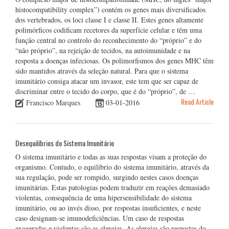
histocompatibility complex”) contém os genes mais diversificados
dos vertebrados, os loci classe I e classe II. Estes genes altamente
polimórficos codificam recetores da superfície celular e têm uma
função central no controlo do reconhecimento do “próprio” e do
“não próprio”, na rejeição de tecidos, na autoimunidade e na
resposta a doenças infeciosas. Os polimorfismos dos genes MHC têm
sido mantidos através da seleção natural. Para que o sistema
imunitário consiga atacar um invasor, este tem que ser capaz de
discriminar entre o tecido do corpo, que é do “próprio”, de …
Read Article
Francisco Marques
03-01-2016
Desequilíbrios do Sistema Imunitário
O sistema imunitário e todas as suas respostas visam a proteção do
organismo. Contudo, o equilíbrio do sistema imunitário, através da
sua regulação, pode ser rompido, surgindo nestes casos doenças
imunitárias. Estas patologias podem traduzir em reações demasiado
violentas, consequência de uma hipersensibilidade do sistema
imunitário, ou ao invés disso, por respostas insuficientes, e neste
caso designam-se imunodeficiências. Um caso de respostas
exageradas e violentas são as alergias. As alergias são respostas do