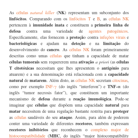
NK
As
células
natural killer
(
) representam um subconjunto dos
linfócitos
. Comparando com os
linfócitos T
e
B
, as
células NK
imunidade inata
primeira linha de
pertencem à
e constituem a
defesa
contra uma variedade de
agentes patogénicos
.
proteçã
Especificamente, elas fornecem a
o contra
infeções
virais
e
bacteriológicas
deteção
limitação
e ajudam na
e na
do
cancro
desenvolvimento do
. As
células NK
foram primeiramente
descritas como umas
células
que tinham a capacidade de matar
células tumorais
ativação
células
sem requererem uma
a priori
(as
T citotóxicas
antigénio
necessitam que lhes apresentem o
para
capacidade
atuarem) e a sua denominação está relacionada com a
natural
matarem
de
. Além disto, as
células NK
secretam
citocinas
,
TNF-α
como por exemplo
INF-γ
(do inglês “interferon”) e
(do
inglês “tumor necrosis fator”), que constituem um importante
defesa
reação imunológica
mecanismo de
durante a
. Pode-se
células
natural
imaginar que
que dispõem uma capacidade
para
matar
proteger
necessitem de uma regulação bastante restrita para
ataque
as
células
saudáveis do seu
. Assim, para além de poderem
recetores
conter uma variedade de diferentes
, também expressam
recetores inibitórios
que reconhecem o
complexo major de
MHC
histocompatibilidade
(
, do inglês “major histocompatibility