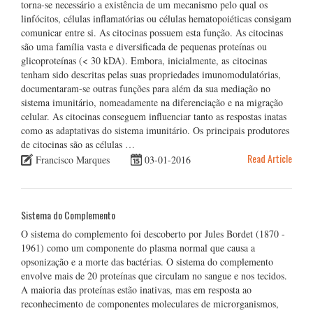
torna-se necessário a existência de um mecanismo pelo qual os
linfócitos, células inflamatórias ou células hematopoiéticas consigam
comunicar entre si. As citocinas possuem esta função. As citocinas
são uma família vasta e diversificada de pequenas proteínas ou
glicoproteínas (< 30 kDA). Embora, inicialmente, as citocinas
tenham sido descritas pelas suas propriedades imunomodulatórias,
documentaram-se outras funções para além da sua mediação no
sistema imunitário, nomeadamente na diferenciação e na migração
celular. As citocinas conseguem influenciar tanto as respostas inatas
como as adaptativas do sistema imunitário. Os principais produtores
de citocinas são as células …
Read Article
Francisco Marques
03-01-2016
Sistema do Complemento
O sistema do complemento foi descoberto por Jules Bordet (1870 -
1961) como um componente do plasma normal que causa a
opsonização e a morte das bactérias. O sistema do complemento
envolve mais de 20 proteínas que circulam no sangue e nos tecidos.
A maioria das proteínas estão inativas, mas em resposta ao
reconhecimento de componentes moleculares de microrganismos,