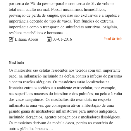
por cerca de 7% do peso corporal e com cerca de 5L de volume
total num adulto normal. Possui mecanismos hemostáticos,
prevenção de perda de sangue, que não são exclusivos e a rapidez e
importância depende do tipo de vasos. Tem funções de extrema
importância como o transporte de substâncias nutritivas, oxigénio,
resíduos metabólicos e hormonas …
Read Article
Liliana Abreu
03-01-2016
Mastócito
Os mastócitos são células residentes nos tecidos com um importante
papel na inflamação incluindo na defesa contra a infeção de parasitas
e contra reações alérgicas. Os mastócitos estão localizados na
fronteira entre os tecidos e o ambiente extracelular, por exemplo,
nas superfícies mucosas do intestino e dos pulmões, na pela e à volta
dos vasos sanguíneos. Os mastócitos são essenciais na resposta
inflamatória uma vez que conseguem ativar a libertação de uma
grande gama de mediadores inflamatórios para muitos antigénios,
incluindo alergénios, agentes patogénicos e mediadores fisiológicos.
Os mastócitos derivam da medula óssea, porém ao contrário de
outros glóbulos brancos …