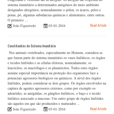
sistema imunitário a determinados antigénios do meio ambiente
designados alergénios, nomeadamente o pólen, os ácaros, pelos e
penas, pó, algumas substâncias químicas e alimentares, entre outras.
O primeiro …
Read Article
João Figueiredo
03-01-2016
Constituintes do Sistema Imunitário
Nos animais vertebrados, especialmente no Homem, considera-se
que fazem parte do sistema imunitário os vasos linfáticos, os órgãos
e tecidos linfóides e as células efetoras, nomeadamente, os
leucócitos, os macrófagos e os plasmócitos. Todos estes órgãos
assume especial importância na proteção dos organismos face a
potenciais agressores biológicos ou químicos. A nível dos órgãos
linfóides, podem considerar-se dois grupos. Os órgãos envolvidos na
captura de agentes agressores externos, como por exemplo os
adenóides, as amígdalas, os gânglios linfáticos, o baço e o tecido
linfático associado a mucosas. Um outro grupo de órgãos linfóides
são aqueles em que são produzidos e maturados …
Read Article
João Figueiredo
03-01-2016