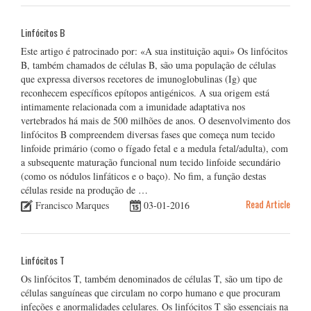
Linfócitos B
Este artigo é patrocinado por: «A sua instituição aqui» Os linfócitos
B, também chamados de células B, são uma população de células
que expressa diversos recetores de imunoglobulinas (Ig) que
reconhecem específicos epítopos antigénicos. A sua origem está
intimamente relacionada com a imunidade adaptativa nos
vertebrados há mais de 500 milhões de anos. O desenvolvimento dos
linfócitos B compreendem diversas fases que começa num tecido
linfoide primário (como o fígado fetal e a medula fetal/adulta), com
a subsequente maturação funcional num tecido linfoide secundário
(como os nódulos linfáticos e o baço). No fim, a função destas
células reside na produção de …
Read Article
Francisco Marques
03-01-2016
Linfócitos T
Os linfócitos T, também denominados de células T, são um tipo de
células sanguíneas que circulam no corpo humano e que procuram
infeções e anormalidades celulares. Os linfócitos T são essenciais na