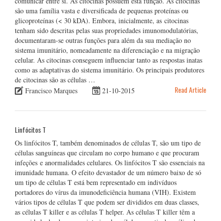
comunicar entre si. As citocinas possuem esta função. As citocinas
são uma família vasta e diversificada de pequenas proteínas ou
glicoproteínas (< 30 kDA). Embora, inicialmente, as citocinas
tenham sido descritas pelas suas propriedades imunomodulatórias,
documentaram-se outras funções para além da sua mediação no
sistema imunitário, nomeadamente na diferenciação e na migração
celular. As citocinas conseguem influenciar tanto as respostas inatas
como as adaptativas do sistema imunitário. Os principais produtores
de citocinas são as células …
Read Article
Francisco Marques
21-10-2015
Linfócitos T
Os linfócitos T, também denominados de células T, são um tipo de
células sanguíneas que circulam no corpo humano e que procuram
infeções e anormalidades celulares. Os linfócitos T são essenciais na
imunidade humana. O efeito devastador de um número baixo de só
um tipo de células T está bem representado em indivíduos
portadores do vírus da imunodeficiência humana (VIH). Existem
vários tipos de células T que podem ser divididos em duas classes,
as células T killer e as células T helper. As células T killer têm a