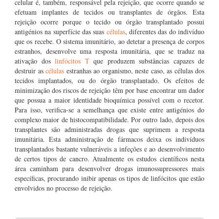
celular é, também, responsável pela rejeição, que ocorre quando se
efetuam implantes de tecidos ou transplantes de órgãos. Esta
rejeição ocorre porque o tecido ou órgão transplantado possui
antigénios na superfície das suas
células
, diferentes das do indivíduo
que os recebe. O sistema imunitário, ao detetar a presença de corpos
estranhos, desenvolve uma resposta imunitária, que se traduz na
ativação dos
linfócitos T
que produzem substâncias capazes de
destruir as
células
estranhas ao organismo, neste caso, as células dos
tecidos implantados, ou do órgão transplantado. Os efeitos de
minimização dos riscos de rejeição têm por base encontrar um dador
que possua a maior identidade bioquímica possível com o recetor.
Para isso, verifica-se a semelhança que existe entre antigénios do
complexo maior de histocompatibilidade. Por outro lado, depois dos
transplantes são administradas drogas que suprimem a resposta
imunitária. Esta administração de fármacos deixa os indivíduos
transplantados bastante vulneráveis a infeções e ao desenvolvimento
de certos tipos de cancro. Atualmente os estudos científicos nesta
área caminham para desenvolver drogas imunossupressores mais
específicas, procurando inibir apenas os tipos de linfócitos que estão
envolvidos no processo de rejeição.