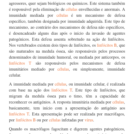
agressores, quer sejam biológicos ou químicos. Este sistema também
é responsável pela eliminação de
células
envelhecidas e anormais. A
imunidade mediada por
células
é um mecanismo de defesa
específico, também designada por imunidade adquirida. Este tipo de
mecanismo, ao contrário dos mecanismos de defesa não específicos,
é desencadeado alguns dias após o início da invasão de agentes
patogénicos. Esta defesa assenta sobretudo na ação de linfócitos.
Nos vertebrados existem dois tipos de linfócitos, os
linfócitos B
, que
são maturados na medula óssea, são responsáveis pelos processos
denominados de imunidade humoral, ou mediada por anticorpos, os
linfócitos T
são responsáveis pelos mecanismos de defesa
imunitários mediado por
células
, ou simplesmente, imunidade
celular.
A imunidade mediada por
células
, ou imunidade celular, é realizada
com base na ação dos
linfócitos T
. Este tipo de linfócitos, que
migram da medula óssea para o timo, têm a capacidade de
reconhecer os antigénios. A resposta imunitária mediada por
células
,
basicamente, tem início com a apresentação do antigénio aos
linfócitos T
. Esta apresentação pode ser realizada por macrófagos,
por
linfócitos B
ou por
células
infetadas por
vírus
.
Quando os macrófagos fagocitam e digerem agentes patogénicos,