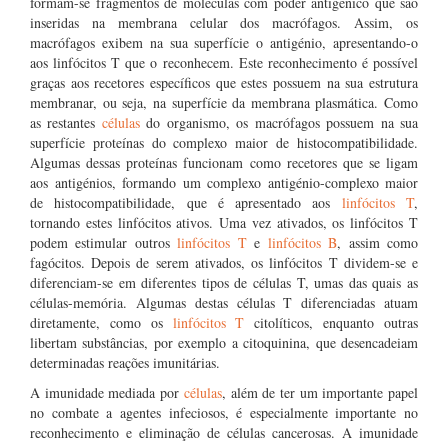
formam-se fragmentos de moléculas com poder antigénico que são
inseridas na membrana celular dos macrófagos. Assim, os
macrófagos exibem na sua superfície o antigénio, apresentando-o
aos linfócitos T que o reconhecem. Este reconhecimento é possível
graças aos recetores específicos que estes possuem na sua estrutura
membranar, ou seja, na superfície da membrana plasmática. Como
as restantes
células
do organismo, os macrófagos possuem na sua
superfície proteínas do complexo maior de histocompatibilidade.
Algumas dessas proteínas funcionam como recetores que se ligam
aos antigénios, formando um complexo antigénio-complexo maior
de histocompatibilidade, que é apresentado aos
linfócitos T
,
tornando estes linfócitos ativos. Uma vez ativados, os linfócitos T
podem estimular outros
linfócitos T
e
linfócitos B
, assim como
fagócitos. Depois de serem ativados, os linfócitos T dividem-se e
diferenciam-se em diferentes tipos de células T, umas das quais as
células-memória. Algumas destas células T diferenciadas atuam
diretamente, como os
linfócitos T
citolíticos, enquanto outras
libertam substâncias, por exemplo a citoquinina, que desencadeiam
determinadas reações imunitárias.
A imunidade mediada por
células
, além de ter um importante papel
no combate a agentes infeciosos, é especialmente importante no
reconhecimento e eliminação de células cancerosas. A imunidade