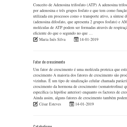
Conceito de Adenosina trifosfato (ATP) A adenosina trifo
por adenosina e três grupos fosfato e que tem como função
utilizada em processos como o transporte ativo, a síntese
(adenosina difosfato, que apresenta 2 grupos fosfato) e A
moléculas de ATP podem ser formadas através de respiraçã
eficiente do que o segundo no que …
Maria Inês Silva
14-01-2019
Fator de crescimento
Um fator de crescimento é uma molécula proteica que estimu
crescimento A maioria dos fatores de crescimento são prod
vizinhas. É um tipo de sinalização celular chamada parácrin
crescimento da hormona de crescimento (somatotrofina) qu
específica (a hipófise anterior) enquanto os factores de c
Ainda assim, alguns fatores de crescimento também podem
César Esteves
14-01-2019
Catabolismo