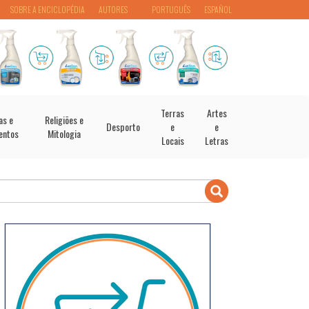
SOBRE A ENCICLOPÉDIA
AUTORES
PORTUGUÊS
ESPAÑOL
Terras
Artes
as e
Religiões e
Desporto
e
e
entos
Mitologia
Locais
Letras