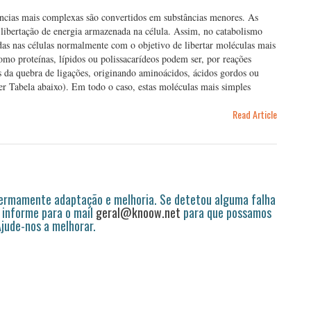
ncias mais complexas são convertidos em substâncias menores. As
a libertação de energia armazenada na célula. Assim, no catabolismo
das nas células normalmente com o objetivo de libertar moléculas mais
omo proteínas, lípidos ou polissacarídeos podem ser, por reações
és da quebra de ligações, originando aminoácidos, ácidos gordos ou
ver Tabela abaixo). Em todo o caso, estas moléculas mais simples
Read Article
permamente adaptação e melhoria. Se detetou alguma falha
 informe para o mail
geral@knoow.net
para que possamos
 Ajude-nos a melhorar.