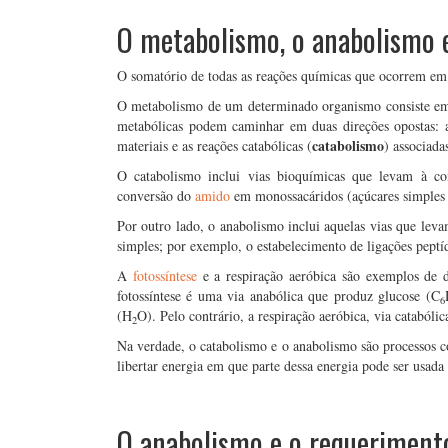
O metabolismo, o anabolismo 
O somatório de todas as reações químicas que ocorrem e
O metabolismo de um determinado organismo consiste em di
metabólicas podem caminhar em duas direções opostas: a
catabolismo
materiais e as reações catabólicas (
) associada
O catabolismo inclui vias bioquímicas que levam à c
conversão do
amido
em monossacáridos (açúcares simple
Por outro lado, o anabolismo inclui aquelas vias que lev
simples; por exemplo, o estabelecimento de ligações peptí
A
fotossíntese
e a respiração aeróbica são exemplos de 
fotossíntese é uma via anabólica que produz glucose (C
6
(H
O). Pelo contrário, a respiração aeróbica, via cataból
2
Na verdade, o catabolismo e o anabolismo são processos c
libertar energia em que parte dessa energia pode ser usada 
O anabolismo e o requeriment