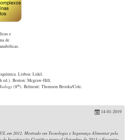
licas e
rma de
anabólicas.
ioquímica. Lisboa: Lidel.
th ed.). Boston: Mcgraw-Hill.
th
Biology
(8
). Belmont: Thomson Brooks/Cole.
14-01-2019
CUL em 2012. Mestrado em Tecnologia e Segurança Alimentar pela
 de Investigação Científica tropical (Setembro de 2013 a Fevereiro