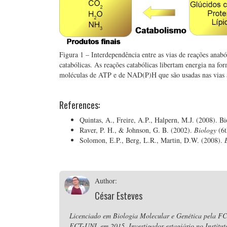
Figura 1 – Interdependência entre as vias de reações anabó
catabólicas. As reações catabólicas libertam energia na fo
moléculas de ATP e de NAD(P)H que são usadas nas vias 
References:
Quintas, A., Freire, A.P., Halpern, M.J. (2008). B
Raver, P. H., & Johnson, G. B. (2002).
Biology
(6
Solomon, E.P., Berg, L.R., Martin, D.W. (2008).
Author:
César Esteves
Licenciado em Biologia Molecular e Genética pela F
FCT-UNL em 2015. Investigador estagiário no Instituto