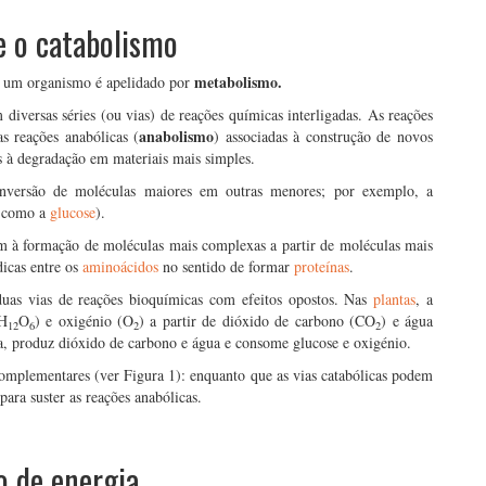
e o catabolismo
metabolismo.
m um organismo é apelidado por
versas séries (ou vias) de reações químicas interligadas. As reações
anabolismo
s reações anabólicas (
) associadas à construção de novos
s à degradação em materiais mais simples.
onversão de moléculas maiores em outras menores; por exemplo, a
s como a
glucose
).
am à formação de moléculas mais complexas a partir de moléculas mais
dicas entre os
aminoácidos
no sentido de formar
proteínas
.
duas vias de reações bioquímicas com efeitos opostos. Nas
plantas
, a
H
O
) e oxigénio (O
) a partir de dióxido de carbono (CO
) e água
12
6
2
2
ica, produz dióxido de carbono e água e consome glucose e oxigénio.
omplementares (ver Figura 1): enquanto que as vias catabólicas podem
para suster as reações anabólicas.
o de energia