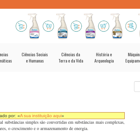
ncias
Ciências Sociais
Ciências da
História e
Máquin
máticas
e Humanas
Terra e da Vida
Arqueologia
Equipam
nado por: «
A sua instituição aqui
»
l substâncias simples são convertidas em substâncias mais complexas,
ares, o crescimento e o armazenamento de energia.