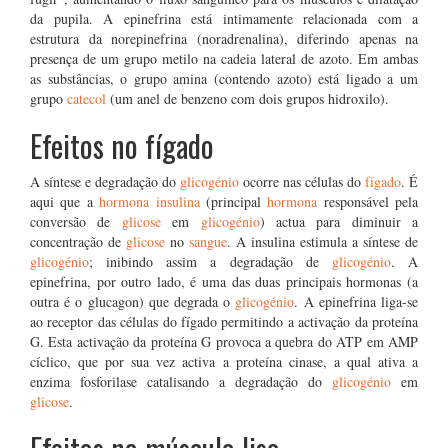
da pupila. A epinefrina está intimamente relacionada com a
estrutura da norepinefrina (noradrenalina), diferindo apenas na
presença de um grupo metilo na cadeia lateral de azoto. Em ambas
as substâncias, o grupo amina (contendo azoto) está ligado a um
grupo
catecol
(um anel de benzeno com dois grupos hidroxilo).
Efeitos no fígado
A síntese e degradação do
glicogénio
ocorre nas células do
fígado
. É
aqui que a
hormona
insulina
(principal
hormona
responsável pela
conversão de
glicose
em
glicogénio
) actua para diminuir a
concentração de
glicose
no
sangue
. A insulina estimula a síntese de
glicogénio
; inibindo assim a degradação de
glicogénio
. A
epinefrina, por outro lado, é uma das duas principais hormonas (a
outra é o glucagon) que degrada o
glicogénio
. A epinefrina liga-se
ao receptor das células do fígado permitindo a activação da proteína
G. Esta activação da proteína G provoca a quebra do ATP em AMP
cíclico, que por sua vez activa a proteína cinase, a qual ativa a
enzima fosforilase catalisando a degradação do
glicogénio
em
glicose
.