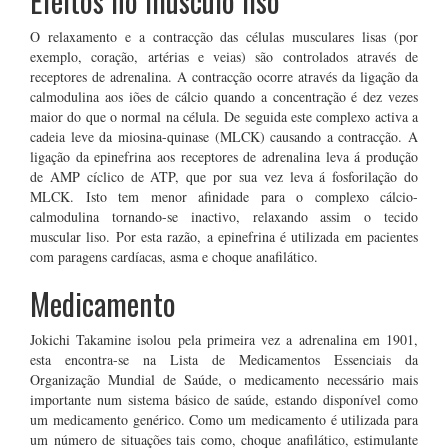
Efeitos no músculo liso
O relaxamento e a contracção das células musculares lisas (por
exemplo, coração, artérias e veias) são controlados através de
receptores de adrenalina. A contracção ocorre através da ligação da
calmodulina aos iões de cálcio quando a concentração é dez vezes
maior do que o normal na célula. De seguida este complexo activa a
cadeia leve da miosina-quinase (MLCK) causando a contracção. A
ligação da epinefrina aos receptores de adrenalina leva á produção
de AMP cíclico de ATP, que por sua vez leva á fosforilação do
MLCK. Isto tem menor afinidade para o complexo cálcio-
calmodulina tornando-se inactivo, relaxando assim o tecido
muscular liso. Por esta razão, a epinefrina é utilizada em pacientes
com paragens cardíacas, asma e choque anafilático.
Medicamento
Jokichi Takamine isolou pela primeira vez a adrenalina em 1901,
esta encontra-se na Lista de Medicamentos Essenciais da
Organização Mundial de Saúde, o medicamento necessário mais
importante num sistema básico de saúde, estando disponível como
um medicamento genérico. Como um medicamento é utilizada para
um número de situações tais como, choque anafilático, estimulante