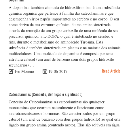
A dopamina, também chamada de hidroxitiramina, é uma substância
química orgânica que pertence à família das catecolaminas e que
desempenha vários papéis importantes no cérebro e no corpo. O seu
nome deriva da sua estrutura química: é uma amina sintetizada
através da remoção de um grupo carboxilo de uma molécula do seu
precursor químico, a L-DOPA, o qual é sintetizado no cérebro e
rins, durante o metabolismo do aminoácido Tirosina. Esta
substância é também sintetizada em plantas e na maioria dos animais
multicelulares. Uma molécula de dopamina é composta por uma
estrutura catecol (um anel de benzeno com dois grupos hidroxilo
secundários) …
Read Article
Ivo Moreno
19-06-2017
Catecolaminas (Conceito, definição e significado)
Conceito de Catecolaminas As catecolaminas são quaisquer
monoaminas que ocorram naturalmente e funcionam como
neurotransmissores e hormonas. São caracterizados por um grupo
catecol (um anel de benzeno com dois grupos hidróxilo) ao qual está
ligado um grupo amina (contendo azoto). Elas são solúveis em água