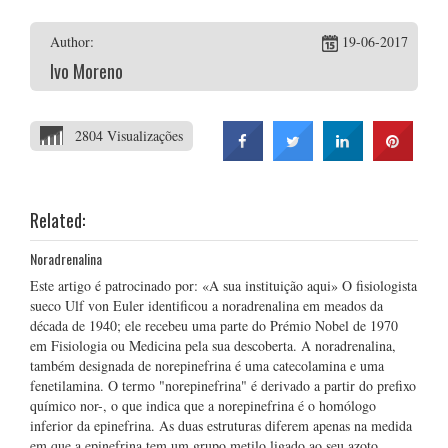
Author:
19-06-2017
Ivo Moreno
2804 Visualizações
Related:
Noradrenalina
Este artigo é patrocinado por: «A sua instituição aqui» O fisiologista
sueco Ulf von Euler identificou a noradrenalina em meados da
década de 1940; ele recebeu uma parte do Prémio Nobel de 1970
em Fisiologia ou Medicina pela sua descoberta. A noradrenalina,
também designada de norepinefrina é uma catecolamina e uma
fenetilamina. O termo "norepinefrina" é derivado a partir do prefixo
químico nor-, o que indica que a norepinefrina é o homólogo
inferior da epinefrina. As duas estruturas diferem apenas na medida
em que a epinefrina tem um grupo metilo ligado ao seu azoto,