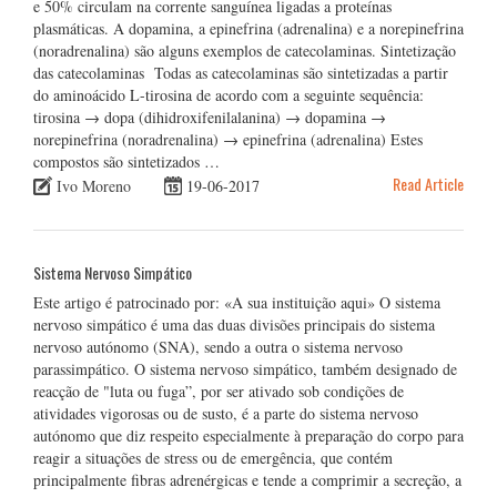
e 50% circulam na corrente sanguínea ligadas a proteínas
plasmáticas. A dopamina, a epinefrina (adrenalina) e a norepinefrina
(noradrenalina) são alguns exemplos de catecolaminas. Sintetização
das catecolaminas Todas as catecolaminas são sintetizadas a partir
do aminoácido L-tirosina de acordo com a seguinte sequência:
tirosina → dopa (dihidroxifenilalanina) → dopamina →
norepinefrina (noradrenalina) → epinefrina (adrenalina) Estes
compostos são sintetizados …
Read Article
Ivo Moreno
19-06-2017
Sistema Nervoso Simpático
Este artigo é patrocinado por: «A sua instituição aqui» O sistema
nervoso simpático é uma das duas divisões principais do sistema
nervoso autónomo (SNA), sendo a outra o sistema nervoso
parassimpático. O sistema nervoso simpático, também designado de
reacção de "luta ou fuga”, por ser ativado sob condições de
atividades vigorosas ou de susto, é a parte do sistema nervoso
autónomo que diz respeito especialmente à preparação do corpo para
reagir a situações de stress ou de emergência, que contém
principalmente fibras adrenérgicas e tende a comprimir a secreção, a