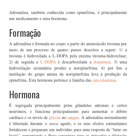
Adrenalina, também conhecida como epinefrina, é principalmente
um medicamento e uma hormona.
Formação
A adrenalina é formada no corpo a partir do aminoácido tirosina por
meio de um processo de quatro passos descritos a seguir: 1) a
tirosina é hidroxilada a L-DOPA pela enzima tirosina-hidroxilase;
2) de seguida a
L-DOPA
é descarboxilada a
dopamina
; 3) uma
hidroxilação secundária produz a norepinefrina; 4) por fim a
metilação do grupo amina da norepinefrina leva á produção da
epinefrina. Esta hormona pertence á família das
catecolaminas
.
Hormona
É segregada principalmente pelas glândulas adrenais e certos
neurónios, e funciona principalmente para aumentar o débito
cardíaco e os níveis de
glicose
no
sangue
. A adrenalina normalmente
é libertada durante o
stress
agudo, e os seus efeitos estimulantes
fortalecem e preparam um indivíduo para uma resposta de “lutar ou
fugir”, aumentando o fluxo sanguíneo para os músculos e dilatação