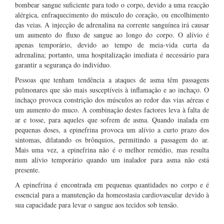
bombear sangue suficiente para todo o corpo, devido a uma reacção
alérgica, enfraquecimento do músculo do coração, ou encolhimento
das veias. A injecção de adrenalina na corrente sanguínea irá causar
um aumento do fluxo de sangue ao longo do corpo. O alívio é
apenas temporário, devido ao tempo de meia-vida curta da
adrenalina; portanto, uma hospitalização imediata é necessário para
garantir a segurança do indivíduo.
Pessoas que tenham tendência a ataques de asma têm passagens
pulmonares que são mais susceptíveis à inflamação e ao inchaço. O
inchaço provoca constrição dos músculos ao redor das vias aéreas e
um aumento do muco. A combinação destes factores leva à falta de
ar e tosse, para aqueles que sofrem de asma. Quando inalada em
pequenas doses, a epinefrina provoca um alívio a curto prazo dos
sintomas, dilatando os brônquios, permitindo a passagem do ar.
Mais uma vez, a epinefrina não é o melhor remédio, mas resulta
num alívio temporário quando um inalador para asma não está
presente.
A epinefrina é encontrada em pequenas quantidades no corpo e é
essencial para a manutenção da homeostasia cardiovascular devido à
sua capacidade para levar o sangue aos tecidos sob tensão.