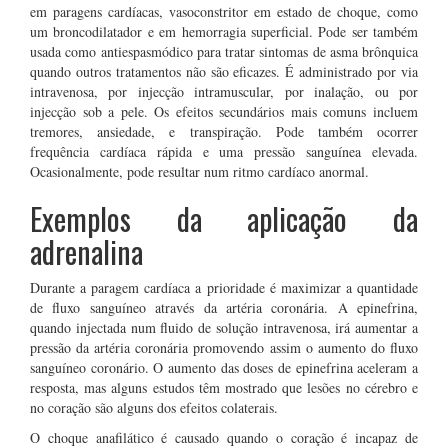
em paragens cardíacas, vasoconstritor em estado de choque, como
um broncodilatador e em hemorragia superficial. Pode ser também
usada como antiespasmódico para tratar sintomas de asma brônquica
quando outros tratamentos não são eficazes. É administrado por via
intravenosa, por injecção intramuscular, por inalação, ou por
injecção sob a pele. Os efeitos secundários mais comuns incluem
tremores, ansiedade, e transpiração. Pode também ocorrer
frequência cardíaca rápida e uma pressão sanguínea elevada.
Ocasionalmente, pode resultar num ritmo cardíaco anormal.
Exemplos da aplicação da
adrenalina
Durante a paragem cardíaca a prioridade é maximizar a quantidade
de fluxo sanguíneo através da artéria coronária. A epinefrina,
quando injectada num fluido de solução intravenosa, irá aumentar a
pressão da artéria coronária promovendo assim o aumento do fluxo
sanguíneo coronário. O aumento das doses de epinefrina aceleram a
resposta, mas alguns estudos têm mostrado que lesões no cérebro e
no coração são alguns dos efeitos colaterais.
O choque anafilático é causado quando o coração é incapaz de