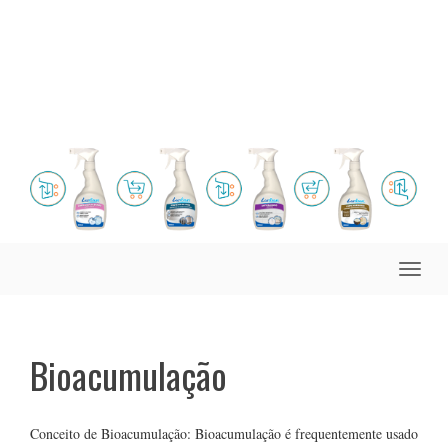
Toggle
naviga
Bioacumulação
Conceito de Bioacumulação: Bioacumulação é frequentemente usado