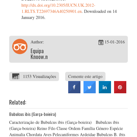
http://dx.doi.org/10.2305/IUCN.UK.2012-
1.RLTS.T22697346A40250901.en
. Downloaded on 14
January 2016.
Author:
15-01-2016
Equipa
Knoow.net
1153 Visualizações
Comente este artigo
Related:
Bubulcus ibis (Garça-boieira)
Caracterização de Bubulcus ibis (Garça-boieira) Bubulcus ibis
(Garça-boieira) Reino Filo Classe Ordem Família Género Espécie
Animalia Chordata Aves Pelecaniformes Ardeidae Bubulcus B. ibis