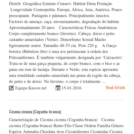
Distrib. Geográfica Estatuto Conserv. Habitat Dieta Predação
Longevidade Cosmopolita. Europa, África, Ásia, América. Pouco
preocupante. Pastagens e pântanos. Principalmente insectos.
Factores de ameaça: caça, envenenamento, degradação do habitat.
Aproximadamente 20 anos. Características Físicas Anatómicas
Corpo completamente branco (Inverno). Cabeça, dorso e peito
castanho-amarelados (Verão). Dimorfismo Sexual Macho
ligeiramente maior. Tamanho 48-53 cm. Peso 220 g. A Garça-
boieira (Bubulcus ibis) é uma ave pertencente à ordem dos
Pelecaniformes. É também vulgarmente designada por ‘Carraceiro’.
Trata-se de uma garça pequena, de corpo branco, com o bico e as
patas em tom de laranja. Durante o Verão, esta espécie apresenta
uma tonalidade castanho-amarelada nas penas da região da cabeça,
do peito e do dorso. No Inverno, o corpo é totalmente …
Read Article
Equipa Knoow.net
15-01-2016
Ciconia ciconia (Cegonha-branca)
Caracterização de Ciconia ciconia (Cegonha-branca) Ciconia
ciconia (Cegonha-branca) Reino Filo Classe Ordem Família Género
Espécie Animalia Chordata Aves Ciconiiformes Ciconiidae Ciconia