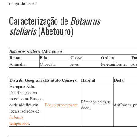
mugir do touro.
Caracterização de
Botaurus
stellaris
(Abetouro)
(Abetouro)
Botaurus stellaris
Reino
Filo
Classe
Ordem
Fa
Animalia
Chordata
Aves
Pelecaniformes
Ar
Distrib. Geográfica
Estatuto Conserv.
Habitat
Dieta
Europa e Ásia.
Distribuição em
mosaico na Europa,
Pântanos de água
onde nidifica em
Pouco preocupante.
Anfíbios e pe
doce.
locais isolados de
habitats
temperados
.