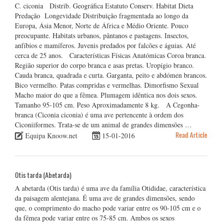
C. ciconia Distrib. Geográfica Estatuto Conserv. Habitat Dieta
Predação Longevidade Distribuição fragmentada ao longo da
Europa, Ásia Menor, Norte de África e Médio Oriente. Pouco
preocupante. Habitats urbanos, pântanos e pastagens. Insectos,
anfíbios e mamíferos. Juvenis predados por falcões e águias. Até
cerca de 25 anos. Características Físicas Anatómicas Coroa branca.
Região superior do corpo branca e asas pretas. Uropígio branco.
Cauda branca, quadrada e curta. Garganta, peito e abdómen brancos.
Bico vermelho. Patas compridas e vermelhas. Dimorfismo Sexual
Macho maior do que a fêmea. Plumagem idêntica nos dois sexos.
Tamanho 95-105 cm. Peso Aproximadamente 8 kg. A Cegonha-
branca (Ciconia ciconia) é uma ave pertencente à ordem dos
Ciconiiformes. Trata-se de um animal de grandes dimensões …
Read Article
Equipa Knoow.net
15-01-2016
Otis tarda (Abetarda)
A abetarda (Otis tarda) é uma ave da família Otididae, característica
da paisagem alentejana. É uma ave de grandes dimensões, sendo
que, o comprimento do macho pode variar entre os 90-105 cm e o
da fêmea pode variar entre os 75-85 cm. Ambos os sexos