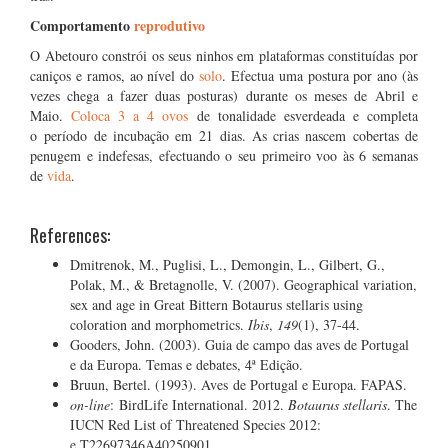
Comportamento
reprodutivo
O Abetouro constrói os seus ninhos em plataformas constituídas por
caniços e ramos, ao nível do
solo
. Efectua uma postura por ano (às
vezes chega a fazer duas posturas) durante os meses de Abril e
Maio.
Coloca 3 a 4 ovos
de tonalidade esverdeada e completa
o período de incubação em 21 dias. As crias nascem cobertas de
penugem e indefesas, efectuando o seu primeiro voo às 6 semanas
de
vida
.
References:
Dmitrenok, M., Puglisi, L., Demongin, L., Gilbert, G.,
Polak, M., & Bretagnolle, V. (2007). Geographical variation,
sex and age in Great Bittern Botaurus stellaris using
coloration and morphometrics.
Ibis
,
149
(1), 37-44.
Gooders, John. (2003). Guia de campo das aves de Portugal
e da Europa. Temas e debates, 4ª Edição.
Bruun, Bertel. (1993). Aves de Portugal e Europa. FAPAS.
on-line
: BirdLife International. 2012.
Botaurus stellaris
. The
IUCN Red List of Threatened Species 2012:
e.T22697346A40250901.