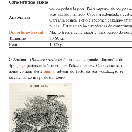
Características Físicas
Coroa preta e bigode. Parte superior do corpo ca
acastanhado malhado. Cauda arredondada e curta
Anatómicas
Garganta branca. Peito e abdómen castanho-amare
punhal. Patas amarelo-esverdeadas de comprimen
Dimorfismo Sexual
Macho ligeiramente maior e mais pesado do que 
Tamanho
70-80 cm.
Peso
1,325 g.
O Abetouro (
Botaurus stellaris
) é uma
ave
de grandes dimensões do
tipo
garça
pertencente à ordem dos Pelecaniformes. Curiosamente, o
nome comum deste
animal
advém do facto da sua vocalização se
assemelhar ao mugir de um touro.