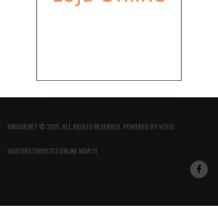
KNOOW.NET © 2015. ALL RIGHTS RESERVED. POWERED BY
VERSE
VISITORS:18895713 ONLINE NOW:11