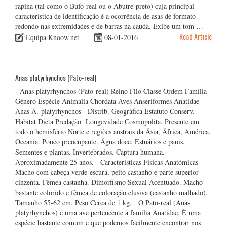
rapina (tal como o Bufo-real ou o Abutre-preto) cuja principal
característica de identificação é a ocorrência de asas de formato
redondo nas extremidades e de barras na cauda. Exibe um tom …
Read Article
Equipa Knoow.net
08-01-2016
Anas platyrhynchos (Pato-real)
Anas platyrhynchos (Pato-real) Reino Filo Classe Ordem Família
Género Espécie Animalia Chordata Aves Anseriformes Anatidae
Anas A. platyrhynchos Distrib. Geográfica Estatuto Conserv.
Habitat Dieta Predação Longevidade Cosmopolita. Presente em
todo o hemisfério Norte e regiões austrais da Ásia, África, América.
Oceania. Pouco preocupante. Água doce. Estuários e pauis.
Sementes e plantas. Invertebrados. Captura humana.
Aproximadamente 25 anos. Características Físicas Anatómicas
Macho com cabeça verde-escura, peito castanho e parte superior
cinzenta. Fêmea castanha. Dimorfismo Sexual Acentuado. Macho
bastante colorido e fêmea de coloração elusiva (castanho malhado).
Tamanho 55-62 cm. Peso Cerca de 1 kg. O Pato-real (Anas
platyrhynchos) é uma ave pertencente à família Anatidae. É uma
espécie bastante comum e que podemos facilmente encontrar nos