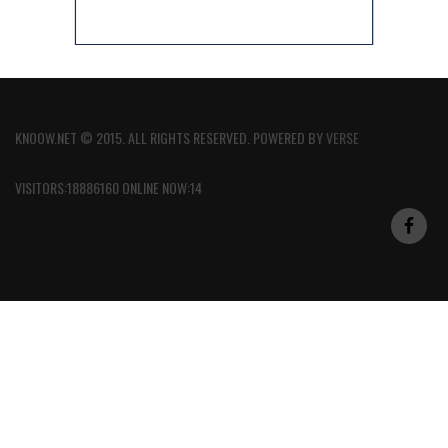
KNOOW.NET © 2015. ALL RIGHTS RESERVED. POWERED BY
VERSE
VISITORS:18886160 ONLINE NOW:14