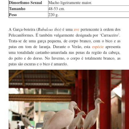
Dimorfismo Sexual
Macho ligeiramente maior.
Tamanho
48-53 cm.
Peso
220 g.
A Garça-boieira (
Bubulcus ibis
) é uma
ave
pertencente à ordem dos
Pelecaniformes. É também vulgarmente designada por ‘Carraceiro’.
Trata-se de uma garça pequena, de corpo branco, com o bico e as
patas em tom de laranja. Durante o Verão, esta
espécie
apresenta
uma tonalidade castanho-amarelada nas penas da região da cabeça,
do peito e do dorso. No Inverno, o corpo é totalmente branco, as
patas são escuras e o bico é amarelo.