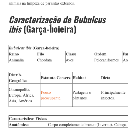
animais na limpeza de parasitas externos.
Caracterização de Bubulcus
ibis
(Garça-boieira)
(Garça-boieira)
Bubulcus ibis
Reino
Filo
Classe
Ordem
Fa
Animalia
Chordata
Aves
Pelecaniformes
Ar
Distrib.
Estatuto Conserv.
Habitat
Dieta
Geográfica
Cosmopolita.
Pouco
Pastagens e
Principalmente
Europa, África,
preocupante.
pântanos.
insectos.
Ásia, América.
Características Físicas
Anatómicas
Corpo completamente branco (Inverno). Cabeça, 