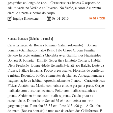
geográfica ao longo do ano. Características físicas O aspecto do
adulto varia no Verão e no Inverno. No Verão, a coroa é cinzento-
clara, e a parte superior do corpo, …
Read Article
Equipa Knoow.net
08-01-2016
Bonasa bonasia (Galinha-do-mato)
Caracterização de Bonasa bonasia (Galinha-do-mato) Bonasa
bonasia (Galinha-do-mato) Reino Filo Classe Ordem Família
Género Espécie Animalia Chordata Aves Galliformes Phasianidae
Bonasa B. bonasia Distrib. Geográfica Estatuto Conserv. Habitat
Dieta Predação Longevidade Escandinávia até aos Balcãs. Leste da
França, Itália e Espanha. Pouco preocupante. Florestas de coníferas
e mistas. Rebentos, botões e sementes de plantas. Ameaça humana e
fragmentação de habitat. Aproximadamente 7 anos. Características
Físicas Anatómicas Macho com crista cinza e garganta preta. Corpo
malhado com dorso acinzentado. Peito com malhas castanhas e
pretas. Abdómen branco com malhas pretas. Cauda preta na
extremidade. Dimorfismo Sexual Macho com crista maior e
garganta preta. Tamanho 35-37 cm. Peso 315-490 g. A Galinha-
do-mato (Bonasa bonasia) é uma ave da ordem dos Galliformes. É