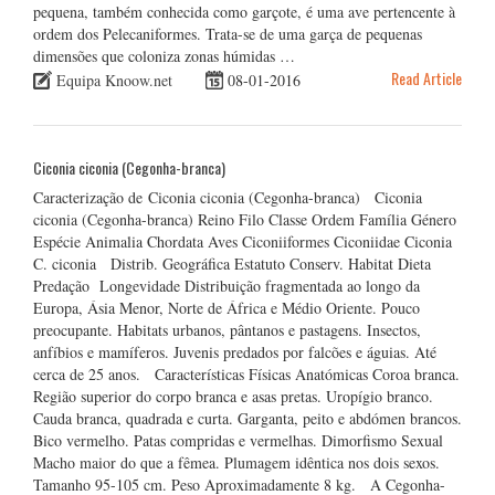
pequena, também conhecida como garçote, é uma ave pertencente à
ordem dos Pelecaniformes. Trata-se de uma garça de pequenas
dimensões que coloniza zonas húmidas …
Read Article
Equipa Knoow.net
08-01-2016
Ciconia ciconia (Cegonha-branca)
Caracterização de Ciconia ciconia (Cegonha-branca) Ciconia
ciconia (Cegonha-branca) Reino Filo Classe Ordem Família Género
Espécie Animalia Chordata Aves Ciconiiformes Ciconiidae Ciconia
C. ciconia Distrib. Geográfica Estatuto Conserv. Habitat Dieta
Predação Longevidade Distribuição fragmentada ao longo da
Europa, Ásia Menor, Norte de África e Médio Oriente. Pouco
preocupante. Habitats urbanos, pântanos e pastagens. Insectos,
anfíbios e mamíferos. Juvenis predados por falcões e águias. Até
cerca de 25 anos. Características Físicas Anatómicas Coroa branca.
Região superior do corpo branca e asas pretas. Uropígio branco.
Cauda branca, quadrada e curta. Garganta, peito e abdómen brancos.
Bico vermelho. Patas compridas e vermelhas. Dimorfismo Sexual
Macho maior do que a fêmea. Plumagem idêntica nos dois sexos.
Tamanho 95-105 cm. Peso Aproximadamente 8 kg. A Cegonha-