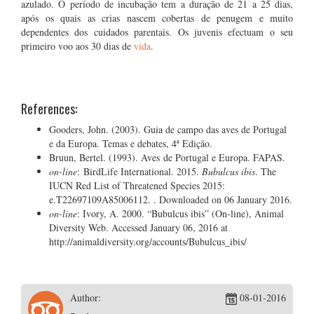
azulado. O período de incubação tem a duração de 21 a 25 dias,
após os quais as crias nascem cobertas de penugem e muito
dependentes dos cuidados parentais. Os juvenis efectuam o seu
primeiro voo aos 30 dias de
vida
.
References:
Gooders, John. (2003). Guia de campo das aves de Portugal
e da Europa. Temas e debates, 4ª Edição.
Bruun, Bertel. (1993). Aves de Portugal e Europa. FAPAS.
on-line
: BirdLife International. 2015.
Bubulcus ibis
. The
IUCN Red List of Threatened Species 2015:
e.T22697109A85006112.
. Downloaded on 06 January 2016.
on-line
: Ivory, A. 2000. “Bubulcus ibis” (On-line), Animal
Diversity Web. Accessed January 06, 2016 at
http://animaldiversity.org/accounts/Bubulcus_ibis/
Author:
08-01-2016