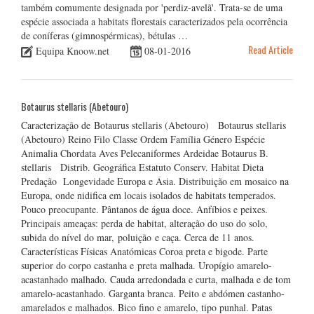
também comumente designada por 'perdiz-avelã'. Trata-se de uma
espécie associada a habitats florestais caracterizados pela ocorrência
de coníferas (gimnospérmicas), bétulas …
Read Article
Equipa Knoow.net
08-01-2016
Botaurus stellaris (Abetouro)
Caracterização de Botaurus stellaris (Abetouro) Botaurus stellaris
(Abetouro) Reino Filo Classe Ordem Família Género Espécie
Animalia Chordata Aves Pelecaniformes Ardeidae Botaurus B.
stellaris Distrib. Geográfica Estatuto Conserv. Habitat Dieta
Predação Longevidade Europa e Ásia. Distribuição em mosaico na
Europa, onde nidifica em locais isolados de habitats temperados.
Pouco preocupante. Pântanos de água doce. Anfíbios e peixes.
Principais ameaças: perda de habitat, alteração do uso do solo,
subida do nível do mar, poluição e caça. Cerca de 11 anos.
Características Físicas Anatómicas Coroa preta e bigode. Parte
superior do corpo castanha e preta malhada. Uropígio amarelo-
acastanhado malhado. Cauda arredondada e curta, malhada e de tom
amarelo-acastanhado. Garganta branca. Peito e abdómen castanho-
amarelados e malhados. Bico fino e amarelo, tipo punhal. Patas