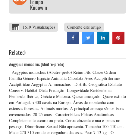
Equipa
Knoow.net
1619 Visualizações
Comente este artigo
Related:
Aegypius monachus (Abutre-preto)
Aegypius monachus (Abutre-preto) Reino Filo Classe Ordem
Família Género Espécie Animalia Chordata Aves Accipitriformes
Accipitridae Aegypius A. monachus Distrib. Geográfica Estatuto
Conserv. Habitat Dieta Predação Longevidade Residente na
Península Ibérica, Grécia e Maiorca. Quase ameaçado. Quase extinto
em Portugal. <300 casais na Europa. Áreas de montanha com
extensas florestas. Animais mortos. A principal ameaça são os iscos
envenenados. 20-25 anos Características Físicas Anatómicas
Completamente escuro ou preto. Coroa cinzenta e nua e penas no
pescoço. Dimorfismo Sexual Não apresenta. Tamanho 100-110 cm.
Mede 270-310 cm de envergadura das asas. Peso 7-13 kg O