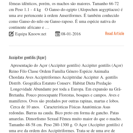
fêmeas idênticos, porém, os machos são maiores. Tamanho 66-72
cm Peso 1.1 - 4 kg O Ganso-do-egipto (Alopochen aegyptiacus) é
uma ave pertencente à ordem Anseriformes. É também conhecido
como Ganso-do-nilo ou Ganso-raposo. É uma espécie nativa do
continente africano e …
Read Article
Equipa Knoow.net
08-01-2016
Accipiter gentilis (Açor)
Apresentação do Açor (Accipiter gentilis) Accipiter gentilis (Açor)
Reino Filo Classe Ordem Família Género Espécie Animalia
Chordata Aves Accipitriformes Accipitridae Accipiter A. gentilis
Distrib. Geográfica Estatuto Conserv. Habitat Dieta Predação
Longevidade Abundante por toda a Europa. Em expansão na Grã-
Bretanha. Pouco preocupante Florestas, bosques e campos. Aves e
mamíferos. Ovos são predados por outras rapinas, martas e lobos.
Cerca de 10 anos. Características Físicas Anatómicas Asas
redondas. Barras na cauda. Bico preto em forma de gancho. Patas
amarelas. Dimorfismo Sexual Fêmea muito maior do que o macho.
Tamanho 48-58 cm. Peso 280-1300 g. O Açor (Accipiter gentilis) é
uma ave da ordem dos Accipitriformes. Trata-se de uma ave de