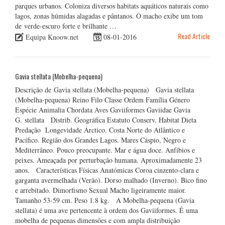
parques urbanos. Coloniza diversos habitats aquáticos naturais como
lagos, zonas húmidas alagadas e pântanos. O macho exibe um tom
de verde-escuro forte e brilhante …
Read Article
Equipa Knoow.net
08-01-2016
Gavia stellata (Mobelha-pequena)
Descrição de Gavia stellata (Mobelha-pequena) Gavia stellata
(Mobelha-pequena) Reino Filo Classe Ordem Família Género
Espécie Animalia Chordata Aves Gaviiformes Gaviidae Gavia
G. stellata Distrib. Geográfica Estatuto Conserv. Habitat Dieta
Predação Longevidade Árctico. Costa Norte do Atlântico e
Pacífico. Região dos Grandes Lagos. Mares Cáspio, Negro e
Mediterrâneo. Pouco preocupante. Mar e água doce. Anfíbios e
peixes. Ameaçada por perturbação humana. Aproximadamente 23
anos. Características Físicas Anatómicas Coroa cinzento-clara e
garganta avermelhada (Verão). Dorso malhado (Inverno). Bico fino
e arrebitado. Dimorfismo Sexual Macho ligeiramente maior.
Tamanho 53-59 cm. Peso 1.8 kg. A Mobelha-pequena (Gavia
stellata) é uma ave pertencente à ordem dos Gaviiformes. É uma
mobelha de pequenas dimensões e com ampla distribuição