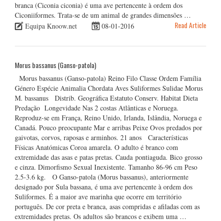
branca (Ciconia ciconia) é uma ave pertencente à ordem dos
Ciconiiformes. Trata-se de um animal de grandes dimensões …
Read Article
Equipa Knoow.net
08-01-2016
Morus bassanus (Ganso-patola)
Morus bassanus (Ganso-patola) Reino Filo Classe Ordem Família
Género Espécie Animalia Chordata Aves Suliformes Sulidae Morus
M. bassanus Distrib. Geográfica Estatuto Conserv. Habitat Dieta
Predação Longevidade Nas 2 costas Atlânticas e Noruega.
Reproduz-se em França, Reino Unido, Irlanda, Islândia, Noruega e
Canadá. Pouco preocupante Mar e arribas Peixe Ovos predados por
gaivotas, corvos, raposas e arminhos. 21 anos Características
Físicas Anatómicas Coroa amarela. O adulto é branco com
extremidade das asas e patas pretas. Cauda pontiaguda. Bico grosso
e cinza. Dimorfismo Sexual Inexistente. Tamanho 86-96 cm Peso
2.5-3.6 kg. O Ganso-patola (Morus bassanus), anteriormente
designado por Sula bassana, é uma ave pertencente à ordem dos
Suliformes. É a maior ave marinha que ocorre em território
português. De cor preta e branca, asas compridas e afiladas com as
extremidades pretas. Os adultos são brancos e exibem uma …