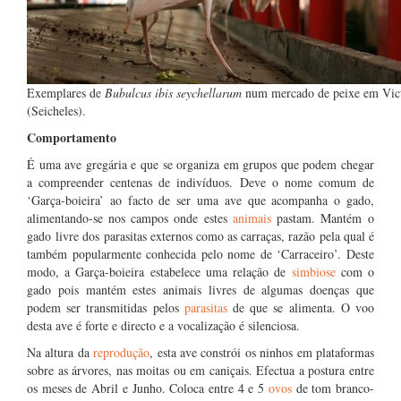
Exemplares de
Bubulcus ibis seychellarum
num mercado de peixe em Vict
(Seicheles).
Comportamento
É uma ave gregária e que se organiza em grupos que podem chegar
a compreender centenas de indivíduos. Deve o nome comum de
‘Garça-boieira’ ao facto de ser uma ave que acompanha o gado,
alimentando-se nos campos onde estes
animais
pastam. Mantém o
gado livre dos parasitas externos como as carraças, razão pela qual é
também popularmente conhecida pelo nome de ‘Carraceiro’. Deste
modo, a Garça-boieira estabelece uma relação de
simbiose
com o
gado pois mantém estes animais livres de algumas doenças que
podem ser transmitidas pelos
parasitas
de que se alimenta. O voo
desta ave é forte e directo e a vocalização é silenciosa.
Na altura da
reprodução
, esta ave constrói os ninhos em plataformas
sobre as árvores, nas moitas ou em caniçais. Efectua a postura entre
os meses de Abril e Junho. Coloca entre 4 e 5
ovos
de tom branco-