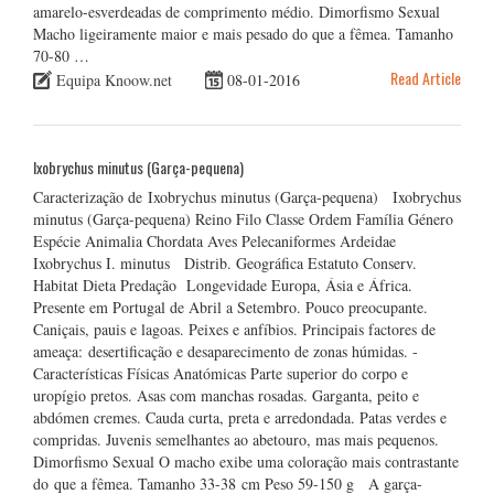
amarelo-esverdeadas de comprimento médio. Dimorfismo Sexual
Macho ligeiramente maior e mais pesado do que a fêmea. Tamanho
70-80 …
Read Article
Equipa Knoow.net
08-01-2016
Ixobrychus minutus (Garça-pequena)
Caracterização de Ixobrychus minutus (Garça-pequena) Ixobrychus
minutus (Garça-pequena) Reino Filo Classe Ordem Família Género
Espécie Animalia Chordata Aves Pelecaniformes Ardeidae
Ixobrychus I. minutus Distrib. Geográfica Estatuto Conserv.
Habitat Dieta Predação Longevidade Europa, Ásia e África.
Presente em Portugal de Abril a Setembro. Pouco preocupante.
Caniçais, pauis e lagoas. Peixes e anfíbios. Principais factores de
ameaça: desertificação e desaparecimento de zonas húmidas. -
Características Físicas Anatómicas Parte superior do corpo e
uropígio pretos. Asas com manchas rosadas. Garganta, peito e
abdómen cremes. Cauda curta, preta e arredondada. Patas verdes e
compridas. Juvenis semelhantes ao abetouro, mas mais pequenos.
Dimorfismo Sexual O macho exibe uma coloração mais contrastante
do que a fêmea. Tamanho 33-38 cm Peso 59-150 g A garça-