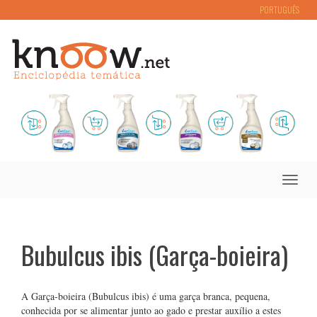
PORTUGUÊS
Toggle
naviga
Bubulcus ibis (Garça-boieira)
A Garça-boieira (Bubulcus ibis) é uma garça branca, pequena,
conhecida por se alimentar junto ao gado e prestar auxílio a estes