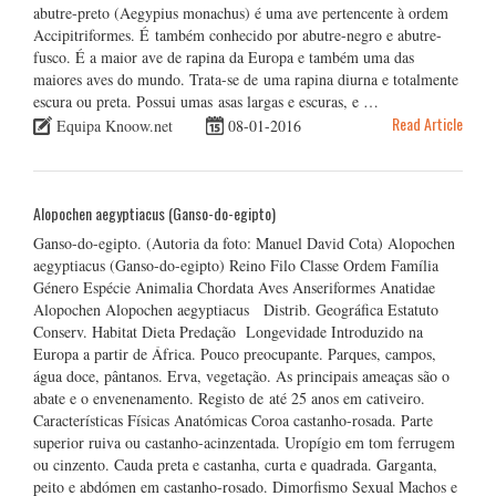
abutre-preto (Aegypius monachus) é uma ave pertencente à ordem
Accipitriformes. É também conhecido por abutre-negro e abutre-
fusco. É a maior ave de rapina da Europa e também uma das
maiores aves do mundo. Trata-se de uma rapina diurna e totalmente
escura ou preta. Possui umas asas largas e escuras, e …
Read Article
Equipa Knoow.net
08-01-2016
Alopochen aegyptiacus (Ganso-do-egipto)
Ganso-do-egipto. (Autoria da foto: Manuel David Cota) Alopochen
aegyptiacus (Ganso-do-egipto) Reino Filo Classe Ordem Família
Género Espécie Animalia Chordata Aves Anseriformes Anatidae
Alopochen Alopochen aegyptiacus Distrib. Geográfica Estatuto
Conserv. Habitat Dieta Predação Longevidade Introduzido na
Europa a partir de África. Pouco preocupante. Parques, campos,
água doce, pântanos. Erva, vegetação. As principais ameaças são o
abate e o envenenamento. Registo de até 25 anos em cativeiro.
Características Físicas Anatómicas Coroa castanho-rosada. Parte
superior ruiva ou castanho-acinzentada. Uropígio em tom ferrugem
ou cinzento. Cauda preta e castanha, curta e quadrada. Garganta,
peito e abdómen em castanho-rosado. Dimorfismo Sexual Machos e