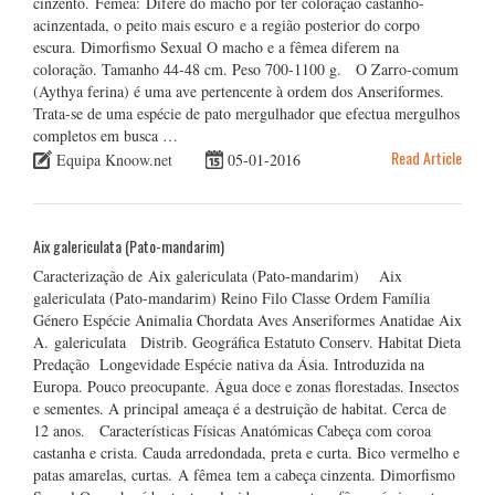
cinzento. Fêmea: Difere do macho por ter coloração castanho-
acinzentada, o peito mais escuro e a região posterior do corpo
escura. Dimorfismo Sexual O macho e a fêmea diferem na
coloração. Tamanho 44-48 cm. Peso 700-1100 g. O Zarro-comum
(Aythya ferina) é uma ave pertencente à ordem dos Anseriformes.
Trata-se de uma espécie de pato mergulhador que efectua mergulhos
completos em busca …
Read Article
Equipa Knoow.net
05-01-2016
Aix galericulata (Pato-mandarim)
Caracterização de Aix galericulata (Pato-mandarim) Aix
galericulata (Pato-mandarim) Reino Filo Classe Ordem Família
Género Espécie Animalia Chordata Aves Anseriformes Anatidae Aix
A. galericulata Distrib. Geográfica Estatuto Conserv. Habitat Dieta
Predação Longevidade Espécie nativa da Ásia. Introduzida na
Europa. Pouco preocupante. Água doce e zonas florestadas. Insectos
e sementes. A principal ameaça é a destruição de habitat. Cerca de
12 anos. Características Físicas Anatómicas Cabeça com coroa
castanha e crista. Cauda arredondada, preta e curta. Bico vermelho e
patas amarelas, curtas. A fêmea tem a cabeça cinzenta. Dimorfismo