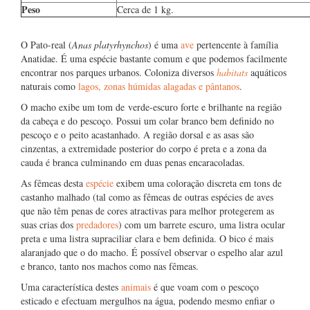
Peso
Cerca de 1 kg.
O Pato-real (
Anas platyrhynchos
) é uma
ave
pertencente à família
Anatidae. É uma espécie bastante comum e que podemos facilmente
encontrar nos parques urbanos. Coloniza diversos
habitats
aquáticos
naturais como
lagos, zonas húmidas alagadas e pântanos
.
O macho exibe um tom de verde-escuro forte e brilhante na região
da cabeça e do pescoço. Possui um colar branco bem definido no
pescoço e o peito acastanhado. A região dorsal e as asas são
cinzentas, a extremidade posterior do corpo é preta e a zona da
cauda é branca culminando em duas penas encaracoladas.
As fêmeas desta
espécie
exibem uma coloração discreta em tons de
castanho malhado (tal como as fêmeas de outras espécies de aves
que não têm penas de cores atractivas para melhor protegerem as
suas crias dos
predadores
) com um barrete escuro, uma listra ocular
preta e uma listra supraciliar clara e bem definida. O bico é mais
alaranjado que o do macho. É possível observar o espelho alar azul
e branco, tanto nos machos como nas fêmeas.
Uma característica destes
animais
é que voam com o pescoço
esticado e efectuam mergulhos na água, podendo mesmo enfiar o