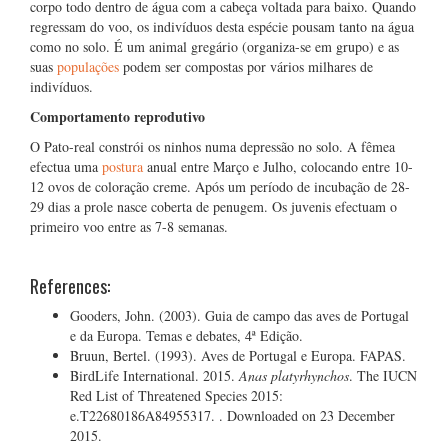
corpo todo dentro de água com a cabeça voltada para baixo. Quando
regressam do voo, os indivíduos desta espécie pousam tanto na água
como no solo. É um animal gregário (organiza-se em grupo) e as
suas
populações
podem ser compostas por vários milhares de
indivíduos.
Comportamento reprodutivo
O Pato-real constrói os ninhos numa depressão no solo. A fêmea
efectua uma
postura
anual entre Março e Julho, colocando entre 10-
12 ovos de coloração creme. Após um período de incubação de 28-
29 dias a prole nasce coberta de penugem. Os juvenis efectuam o
primeiro voo entre as 7-8 semanas.
References:
Gooders, John. (2003). Guia de campo das aves de Portugal
e da Europa. Temas e debates, 4ª Edição.
Bruun, Bertel. (1993). Aves de Portugal e Europa. FAPAS.
BirdLife International. 2015.
Anas platyrhynchos
. The IUCN
Red List of Threatened Species 2015:
e.T22680186A84955317.
. Downloaded on 23 December
2015.