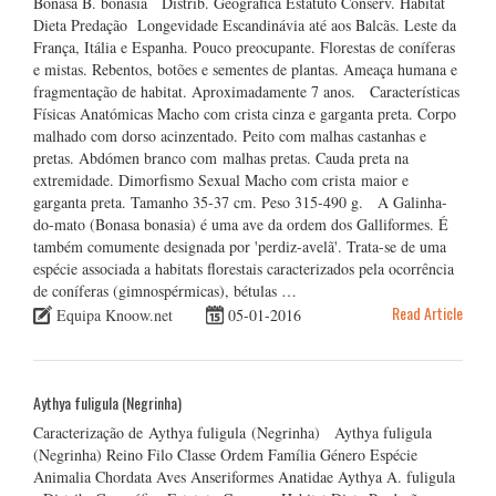
Bonasa B. bonasia Distrib. Geográfica Estatuto Conserv. Habitat
Dieta Predação Longevidade Escandinávia até aos Balcãs. Leste da
França, Itália e Espanha. Pouco preocupante. Florestas de coníferas
e mistas. Rebentos, botões e sementes de plantas. Ameaça humana e
fragmentação de habitat. Aproximadamente 7 anos. Características
Físicas Anatómicas Macho com crista cinza e garganta preta. Corpo
malhado com dorso acinzentado. Peito com malhas castanhas e
pretas. Abdómen branco com malhas pretas. Cauda preta na
extremidade. Dimorfismo Sexual Macho com crista maior e
garganta preta. Tamanho 35-37 cm. Peso 315-490 g. A Galinha-
do-mato (Bonasa bonasia) é uma ave da ordem dos Galliformes. É
também comumente designada por 'perdiz-avelã'. Trata-se de uma
espécie associada a habitats florestais caracterizados pela ocorrência
de coníferas (gimnospérmicas), bétulas …
Read Article
Equipa Knoow.net
05-01-2016
Aythya fuligula (Negrinha)
Caracterização de Aythya fuligula (Negrinha) Aythya fuligula
(Negrinha) Reino Filo Classe Ordem Família Género Espécie
Animalia Chordata Aves Anseriformes Anatidae Aythya A. fuligula