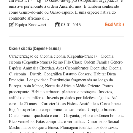
cm Peso 1.1 - 4 kg O Ganso-do-egipto (Alopochen aegyptiacus) é
uma ave pertencente à ordem Anseriformes. É também conhecido
como Ganso-do-nilo ou Ganso-raposo. É uma espécie nativa do
continente africano e …
Read Article
Equipa Knoow.net
05-01-2016
Ciconia ciconia (Cegonha-branca)
Caracterização de Ciconia ciconia (Cegonha-branca) Ciconia
ciconia (Cegonha-branca) Reino Filo Classe Ordem Família Género
Espécie Animalia Chordata Aves Ciconiiformes Ciconiidae Ciconia
C. ciconia Distrib. Geográfica Estatuto Conserv. Habitat Dieta
Predação Longevidade Distribuição fragmentada ao longo da
Europa, Ásia Menor, Norte de África e Médio Oriente. Pouco
preocupante. Habitats urbanos, pântanos e pastagens. Insectos,
anfíbios e mamíferos. Juvenis predados por falcões e águias. Até
cerca de 25 anos. Características Físicas Anatómicas Coroa branca.
Região superior do corpo branca e asas pretas. Uropígio branco.
Cauda branca, quadrada e curta. Garganta, peito e abdómen brancos.
Bico vermelho. Patas compridas e vermelhas. Dimorfismo Sexual
Macho maior do que a fêmea. Plumagem idêntica nos dois sexos.