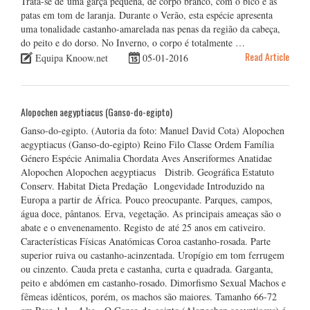
Trata-se de uma garça pequena, de corpo branco, com o bico e as
patas em tom de laranja. Durante o Verão, esta espécie apresenta
uma tonalidade castanho-amarelada nas penas da região da cabeça,
do peito e do dorso. No Inverno, o corpo é totalmente …
Read Article
Equipa Knoow.net
05-01-2016
Alopochen aegyptiacus (Ganso-do-egipto)
Ganso-do-egipto. (Autoria da foto: Manuel David Cota) Alopochen
aegyptiacus (Ganso-do-egipto) Reino Filo Classe Ordem Família
Género Espécie Animalia Chordata Aves Anseriformes Anatidae
Alopochen Alopochen aegyptiacus Distrib. Geográfica Estatuto
Conserv. Habitat Dieta Predação Longevidade Introduzido na
Europa a partir de África. Pouco preocupante. Parques, campos,
água doce, pântanos. Erva, vegetação. As principais ameaças são o
abate e o envenenamento. Registo de até 25 anos em cativeiro.
Características Físicas Anatómicas Coroa castanho-rosada. Parte
superior ruiva ou castanho-acinzentada. Uropígio em tom ferrugem
ou cinzento. Cauda preta e castanha, curta e quadrada. Garganta,
peito e abdómen em castanho-rosado. Dimorfismo Sexual Machos e
fêmeas idênticos, porém, os machos são maiores. Tamanho 66-72