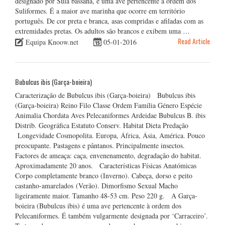
designado por Sula bassana, é uma ave pertencente à ordem dos
Suliformes. É a maior ave marinha que ocorre em território
português. De cor preta e branca, asas compridas e afiladas com as
extremidades pretas. Os adultos são brancos e exibem uma …
Read Article
Equipa Knoow.net
05-01-2016
Bubulcus ibis (Garça-boieira)
Caracterização de Bubulcus ibis (Garça-boieira) Bubulcus ibis
(Garça-boieira) Reino Filo Classe Ordem Família Género Espécie
Animalia Chordata Aves Pelecaniformes Ardeidae Bubulcus B. ibis
Distrib. Geográfica Estatuto Conserv. Habitat Dieta Predação
Longevidade Cosmopolita. Europa, África, Ásia, América. Pouco
preocupante. Pastagens e pântanos. Principalmente insectos.
Factores de ameaça: caça, envenenamento, degradação do habitat.
Aproximadamente 20 anos. Características Físicas Anatómicas
Corpo completamente branco (Inverno). Cabeça, dorso e peito
castanho-amarelados (Verão). Dimorfismo Sexual Macho
ligeiramente maior. Tamanho 48-53 cm. Peso 220 g. A Garça-
boieira (Bubulcus ibis) é uma ave pertencente à ordem dos
Pelecaniformes. É também vulgarmente designada por ‘Carraceiro’.