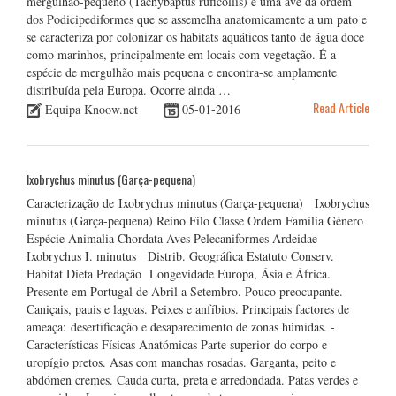
mergulhão-pequeno (Tachybaptus ruficollis) é uma ave da ordem
dos Podicipediformes que se assemelha anatomicamente a um pato e
se caracteriza por colonizar os habitats aquáticos tanto de água doce
como marinhos, principalmente em locais com vegetação. É a
espécie de mergulhão mais pequena e encontra-se amplamente
distribuída pela Europa. Ocorre ainda …
Read Article
Equipa Knoow.net
05-01-2016
Ixobrychus minutus (Garça-pequena)
Caracterização de Ixobrychus minutus (Garça-pequena) Ixobrychus
minutus (Garça-pequena) Reino Filo Classe Ordem Família Género
Espécie Animalia Chordata Aves Pelecaniformes Ardeidae
Ixobrychus I. minutus Distrib. Geográfica Estatuto Conserv.
Habitat Dieta Predação Longevidade Europa, Ásia e África.
Presente em Portugal de Abril a Setembro. Pouco preocupante.
Caniçais, pauis e lagoas. Peixes e anfíbios. Principais factores de
ameaça: desertificação e desaparecimento de zonas húmidas. -
Características Físicas Anatómicas Parte superior do corpo e
uropígio pretos. Asas com manchas rosadas. Garganta, peito e
abdómen cremes. Cauda curta, preta e arredondada. Patas verdes e