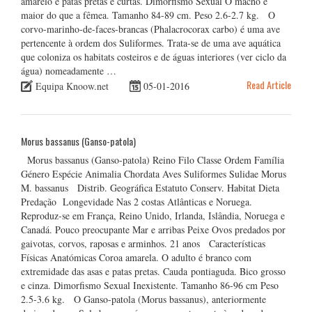
amarelo e patas pretas e curtas. Dimorfismo Sexual O macho é
maior do que a fêmea. Tamanho 84-89 cm. Peso 2.6-2.7 kg. O
corvo-marinho-de-faces-brancas (Phalacrocorax carbo) é uma ave
pertencente à ordem dos Suliformes. Trata-se de uma ave aquática
que coloniza os habitats costeiros e de águas interiores (ver ciclo da
água) nomeadamente …
Read Article
Equipa Knoow.net
05-01-2016
Morus bassanus (Ganso-patola)
Morus bassanus (Ganso-patola) Reino Filo Classe Ordem Família
Género Espécie Animalia Chordata Aves Suliformes Sulidae Morus
M. bassanus Distrib. Geográfica Estatuto Conserv. Habitat Dieta
Predação Longevidade Nas 2 costas Atlânticas e Noruega.
Reproduz-se em França, Reino Unido, Irlanda, Islândia, Noruega e
Canadá. Pouco preocupante Mar e arribas Peixe Ovos predados por
gaivotas, corvos, raposas e arminhos. 21 anos Características
Físicas Anatómicas Coroa amarela. O adulto é branco com
extremidade das asas e patas pretas. Cauda pontiaguda. Bico grosso
e cinza. Dimorfismo Sexual Inexistente. Tamanho 86-96 cm Peso
2.5-3.6 kg. O Ganso-patola (Morus bassanus), anteriormente