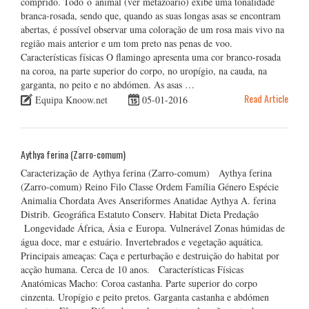
comprido. Todo o animal (ver metazoário) exibe uma tonalidade
branca-rosada, sendo que, quando as suas longas asas se encontram
abertas, é possível observar uma coloração de um rosa mais vivo na
região mais anterior e um tom preto nas penas de voo.
Características físicas O flamingo apresenta uma cor branco-rosada
na coroa, na parte superior do corpo, no uropígio, na cauda, na
garganta, no peito e no abdómen. As asas …
Read Article
Equipa Knoow.net
05-01-2016
Aythya ferina (Zarro-comum)
Caracterização de Aythya ferina (Zarro-comum) Aythya ferina
(Zarro-comum) Reino Filo Classe Ordem Família Género Espécie
Animalia Chordata Aves Anseriformes Anatidae Aythya A. ferina
Distrib. Geográfica Estatuto Conserv. Habitat Dieta Predação
Longevidade África, Ásia e Europa. Vulnerável Zonas húmidas de
água doce, mar e estuário. Invertebrados e vegetação aquática.
Principais ameaças: Caça e perturbação e destruição do habitat por
acção humana. Cerca de 10 anos. Características Físicas
Anatómicas Macho: Coroa castanha. Parte superior do corpo
cinzenta. Uropígio e peito pretos. Garganta castanha e abdómen