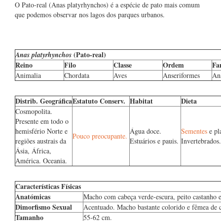
O Pato-real (Anas platyrhynchos) é a espécie de pato mais comum
que podemos observar nos lagos dos parques urbanos.
(Pato-real)
Anas platyrhynchos
Reino
Filo
Classe
Ordem
Fa
Animalia
Chordata
Aves
Anseriformes
An
Distrib. Geográfica
Estatuto Conserv.
Habitat
Dieta
Cosmopolita.
Presente em todo o
hemisfério Norte e
Água doce.
Sementes
e pl
Pouco preocupante.
regiões austrais da
Estuários e pauis.
Invertebrados.
Ásia, África,
América. Oceania.
Características Físicas
Anatómicas
Macho com cabeça verde-escura, peito castanho e
Dimorfismo Sexual
Acentuado. Macho bastante colorido e fêmea de c
Tamanho
55-62 cm.