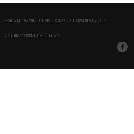
KNOOW.NET © 2015. ALL RIGHTS RESERVED. POWERED BY
VERSE
VISITORS:18883849 ONLINE NOW:9