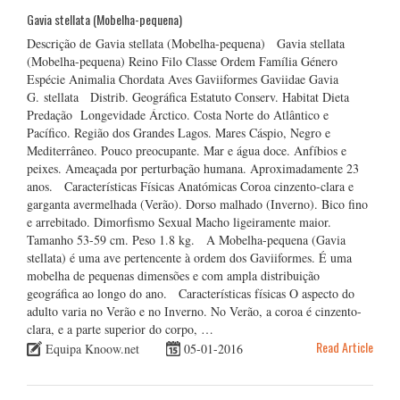
Gavia stellata (Mobelha-pequena)
Descrição de Gavia stellata (Mobelha-pequena) Gavia stellata
(Mobelha-pequena) Reino Filo Classe Ordem Família Género
Espécie Animalia Chordata Aves Gaviiformes Gaviidae Gavia
G. stellata Distrib. Geográfica Estatuto Conserv. Habitat Dieta
Predação Longevidade Árctico. Costa Norte do Atlântico e
Pacífico. Região dos Grandes Lagos. Mares Cáspio, Negro e
Mediterrâneo. Pouco preocupante. Mar e água doce. Anfíbios e
peixes. Ameaçada por perturbação humana. Aproximadamente 23
anos. Características Físicas Anatómicas Coroa cinzento-clara e
garganta avermelhada (Verão). Dorso malhado (Inverno). Bico fino
e arrebitado. Dimorfismo Sexual Macho ligeiramente maior.
Tamanho 53-59 cm. Peso 1.8 kg. A Mobelha-pequena (Gavia
stellata) é uma ave pertencente à ordem dos Gaviiformes. É uma
mobelha de pequenas dimensões e com ampla distribuição
geográfica ao longo do ano. Características físicas O aspecto do
adulto varia no Verão e no Inverno. No Verão, a coroa é cinzento-
clara, e a parte superior do corpo, …
Read Article
Equipa Knoow.net
05-01-2016