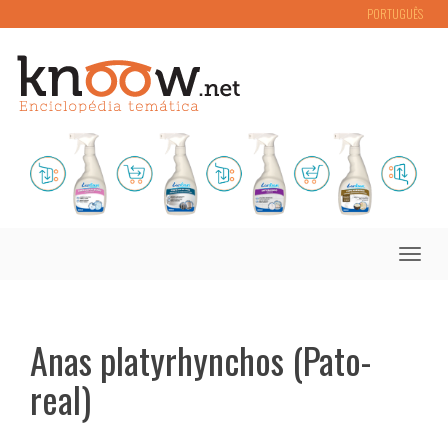
PORTUGUÊS
Toggle
naviga
Anas platyrhynchos (Pato-
real)