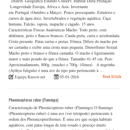
Distrib. Geográfica Estatuto Conserv. Habitat Dieta Predação
Longevidade Europa, África e Ásia. Invernante
em Portugal (Outubro a Março). Pouco preocupante. Estuários e
cursos de água doce. Invertebrados e vegetação aquática. Caça
humana. Falcão, raposa, mapache e cágado. 15 anos.
Características Físicas Anatómicas Macho: Todo preto, com
abdómen, peito e flancos brancos. Cauda preta, curta e arredondada.
Crista presente. Patas curtas e pretas. Fêmea: Difere do macho por
ser castanha e exibir uma crista mais pequena. Dimorfismo Sexual
Macho preto e branco e fêmea castanha. O macho é ligeiramente
maior e mais pesado do que a fêmea. Tamanho 41-45 cm. Peso
Aproximadamente, 800g. (macho) e 700g. (fêmea) A negrinha
(Aythya fuligula) é uma ave do tipo pato pertencente à …
Read Article
Equipa Knoow.net
05-01-2016
Phoenicopterus ruber (Flamingo)
Caracterização de Phoenicopterus ruber (Flamingo) O flamingo
(Phoenicopterus ruber) é uma ave (ver tetrápode) pertencente à
ordem dos Phoenicopteriformes. É uma ave que ocupa habitats
aquáticos, com patas longas de tom rosado e pescoço muito