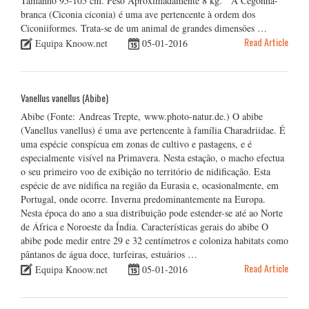
Tamanho 95-105 cm. Peso Aproximadamente 8 kg. A Cegonha-
branca (Ciconia ciconia) é uma ave pertencente à ordem dos
Ciconiiformes. Trata-se de um animal de grandes dimensões …
Read Article
Equipa Knoow.net
05-01-2016
Vanellus vanellus (Abibe)
Abibe (Fonte: Andreas Trepte, www.photo-natur.de.) O abibe
(Vanellus vanellus) é uma ave pertencente à família Charadriidae. É
uma espécie conspícua em zonas de cultivo e pastagens, e é
especialmente visível na Primavera. Nesta estação, o macho efectua
o seu primeiro voo de exibição no território de nidificação. Esta
espécie de ave nidifica na região da Eurasia e, ocasionalmente, em
Portugal, onde ocorre. Inverna predominantemente na Europa.
Nesta época do ano a sua distribuição pode estender-se até ao Norte
de África e Noroeste da Índia. Características gerais do abibe O
abibe pode medir entre 29 e 32 centímetros e coloniza habitats como
pântanos de água doce, turfeiras, estuários …
Read Article
Equipa Knoow.net
05-01-2016