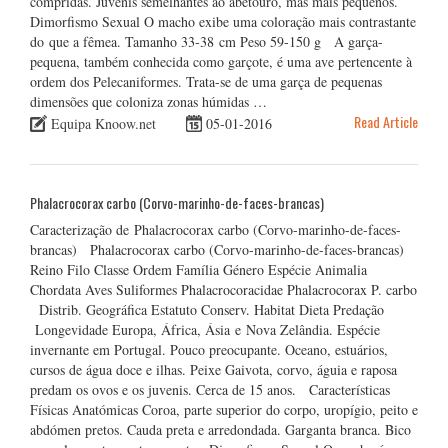
compridas. Juvenis semelhantes ao abetouro, mas mais pequenos.
Dimorfismo Sexual O macho exibe uma coloração mais contrastante
do que a fêmea. Tamanho 33-38 cm Peso 59-150 g A garça-
pequena, também conhecida como garçote, é uma ave pertencente à
ordem dos Pelecaniformes. Trata-se de uma garça de pequenas
dimensões que coloniza zonas húmidas …
Read Article
Equipa Knoow.net
05-01-2016
Phalacrocorax carbo (Corvo-marinho-de-faces-brancas)
Caracterização de Phalacrocorax carbo (Corvo-marinho-de-faces-
brancas) Phalacrocorax carbo (Corvo-marinho-de-faces-brancas)
Reino Filo Classe Ordem Família Género Espécie Animalia
Chordata Aves Suliformes Phalacrocoracidae Phalacrocorax P. carbo
Distrib. Geográfica Estatuto Conserv. Habitat Dieta Predação
Longevidade Europa, África, Ásia e Nova Zelândia. Espécie
invernante em Portugal. Pouco preocupante. Oceano, estuários,
cursos de água doce e ilhas. Peixe Gaivota, corvo, águia e raposa
predam os ovos e os juvenis. Cerca de 15 anos. Características
Físicas Anatómicas Coroa, parte superior do corpo, uropígio, peito e
abdómen pretos. Cauda preta e arredondada. Garganta branca. Bico