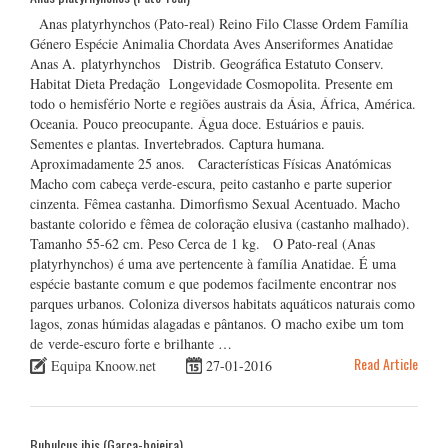
Anas platyrhynchos (Pato-real) Reino Filo Classe Ordem Família
Género Espécie Animalia Chordata Aves Anseriformes Anatidae
Anas A. platyrhynchos Distrib. Geográfica Estatuto Conserv.
Habitat Dieta Predação Longevidade Cosmopolita. Presente em
todo o hemisfério Norte e regiões austrais da Ásia, África, América.
Oceania. Pouco preocupante. Água doce. Estuários e pauis.
Sementes e plantas. Invertebrados. Captura humana.
Aproximadamente 25 anos. Características Físicas Anatómicas
Macho com cabeça verde-escura, peito castanho e parte superior
cinzenta. Fêmea castanha. Dimorfismo Sexual Acentuado. Macho
bastante colorido e fêmea de coloração elusiva (castanho malhado).
Tamanho 55-62 cm. Peso Cerca de 1 kg. O Pato-real (Anas
platyrhynchos) é uma ave pertencente à família Anatidae. É uma
espécie bastante comum e que podemos facilmente encontrar nos
parques urbanos. Coloniza diversos habitats aquáticos naturais como
lagos, zonas húmidas alagadas e pântanos. O macho exibe um tom
de verde-escuro forte e brilhante …
Read Article
Equipa Knoow.net
27-01-2016
Bubulcus ibis (Garça-boieira)