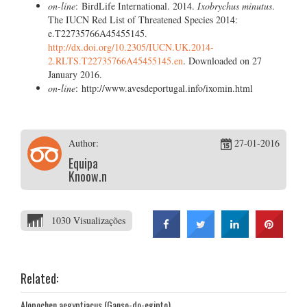
on-line
: BirdLife International. 2014.
Ixobrychus minutus
.
The IUCN Red List of Threatened Species 2014:
e.T22735766A45455145.
http://dx.doi.org/10.2305/IUCN.UK.2014-
2.RLTS.T22735766A45455145.en
. Downloaded on 27
January 2016.
on-line
: http://www.avesdeportugal.info/ixomin.html
Author:
27-01-2016
Equipa
Knoow.net
1030 Visualizações
Related:
Alopochen aegyptiacus (Ganso-do-egipto)