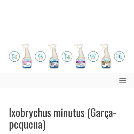
Toggle
naviga
Ixobrychus minutus (Garça-
pequena)