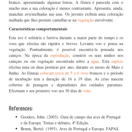
branco, apresentando algumas listras. A fêmea é parecida com o
macho mas a sua coloração é menos contrastante. Apresenta, ainda,
manchas avermelhadas nas asas. Os juvenis exibem uma coloração
malhada que lhes permite camuflar-se na
vegetação
envolvente.
Características comportamentais
Esta ave é solitária e furtiva durante a maior parte do tempo e os
voos que efectua são rápidos e breves. Levanta voo e pousa na
vegetação. Pontualmente, é possível encontrá-la pousada nos
caniços. Na época da
reprodução
, constrói os seus ninhos nos
caniçais ou em vegetação encontrada sobre a
água
. Esta
espécie
efectua uma ou duas posturas por ano, durante os meses de Maio e
Junho. As fêmeas
colocam cerca de 5 a 6 ovos
brancos e o período
de incubação tem a duração de 16 a 19 dias. As crias nascem
cobertas de penugem e dependentes dos cuidados parentais.
Efectuam o seu primeiro voo aos 30 dias de
vida
.
References:
Gooders, John. (2003). Guia de campo das aves de Portugal
e da Europa. Temas e debates, 4ª Edição.
Bruun, Bertel. (1993). Aves de Portugal e Europa. FAPAS.