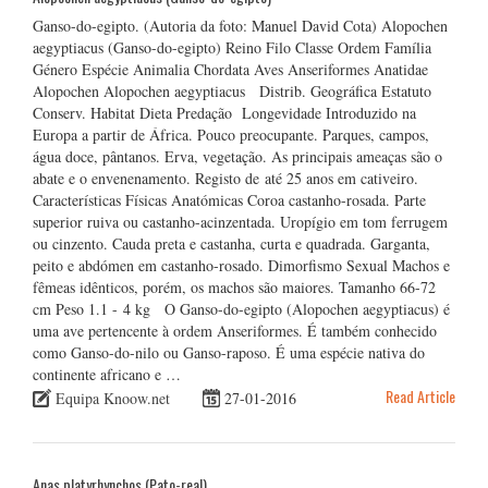
Ganso-do-egipto. (Autoria da foto: Manuel David Cota) Alopochen
aegyptiacus (Ganso-do-egipto) Reino Filo Classe Ordem Família
Género Espécie Animalia Chordata Aves Anseriformes Anatidae
Alopochen Alopochen aegyptiacus Distrib. Geográfica Estatuto
Conserv. Habitat Dieta Predação Longevidade Introduzido na
Europa a partir de África. Pouco preocupante. Parques, campos,
água doce, pântanos. Erva, vegetação. As principais ameaças são o
abate e o envenenamento. Registo de até 25 anos em cativeiro.
Características Físicas Anatómicas Coroa castanho-rosada. Parte
superior ruiva ou castanho-acinzentada. Uropígio em tom ferrugem
ou cinzento. Cauda preta e castanha, curta e quadrada. Garganta,
peito e abdómen em castanho-rosado. Dimorfismo Sexual Machos e
fêmeas idênticos, porém, os machos são maiores. Tamanho 66-72
cm Peso 1.1 - 4 kg O Ganso-do-egipto (Alopochen aegyptiacus) é
uma ave pertencente à ordem Anseriformes. É também conhecido
como Ganso-do-nilo ou Ganso-raposo. É uma espécie nativa do
continente africano e …
Read Article
Equipa Knoow.net
27-01-2016
Anas platyrhynchos (Pato-real)