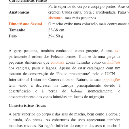
Características Físicas
Parte superior do corpo e uropígio pretos. Asas
Anatómicas
cremes. Cauda curta, preta e arredondada. Patas 
abetouro
, mas mais pequenos.
Dimorfismo Sexual
O macho exibe uma coloração mais contrastante 
Tamanho
33-38 cm
Peso
59-150 g
A garça-pequena, também conhecida como garçote, é uma
ave
pertencente à ordem dos Pelecaniformes. Trata-se de uma garça de
pequenas dimensões que
coloniza
zonas húmidas como os
habitats
dos caniçais, pauis e lagoas. Apesar de estar catalogada com um
estatuto de conservação de ‘Pouco preocupante’ pelo o IUCN –
International Union for Conservation of Nature, as suas
populações
têm vindo a decrescer na Europa principalmente devido à
desertificação e à perda de
habitat
, nomeadamente, o
desaparecimento das zonas húmidas em locais de migração.
Características físicas
A parte superior do corpo e das asas do macho, bem como a coroa e
a cauda, são pretas. As coberturas das asas apresentam também
manchas rosadas. Na região inferior do corpo e das asas o macho é