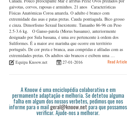
Canadá. Pouco preocupante Mar e arribas Peixe Ovos predados por
gaivotas, corvos, raposas e arminhos. 21 anos Características
Físicas Anatómicas Coroa amarela. O adulto é branco com
extremidade das asas e patas pretas. Cauda pontiaguda. Bico grosso
e cinza. Dimorfismo Sexual Inexistente. Tamanho 86-96 cm Peso
2.5-3.6 kg. O Ganso-patola (Morus bassanus), anteriormente
designado por Sula bassana, é uma ave pertencente à ordem dos
Suliformes. É a maior ave marinha que ocorre em território
português. De cor preta e branca, asas compridas e afiladas com as
extremidades pretas. Os adultos são brancos e exibem uma …
Read Article
Equipa Knoow.net
27-01-2016
A Knoow é uma enciclopédia colaborativa e em
permamente adaptação e melhoria. Se detetou alguma
falha em algum dos nossos verbetes, pedimos que nos
informe para o mail
geral@knoow.net
para que possamos
verificar. Ajude-nos a melhorar.