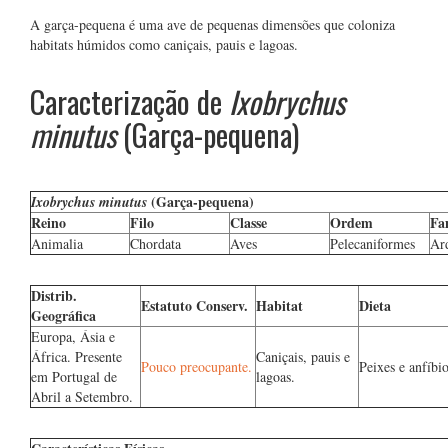
A garça-pequena é uma ave de pequenas dimensões que coloniza
habitats húmidos como caniçais, pauis e lagoas.
Caracterização de
Ixobrychus
minutus
(Garça-pequena)
(Garça-pequena)
Ixobrychus minutus
Reino
Filo
Classe
Ordem
Fa
Animalia
Chordata
Aves
Pelecaniformes
Ar
Distrib.
Estatuto Conserv.
Habitat
Dieta
Geográfica
Europa, Ásia e
África. Presente
Caniçais, pauis e
Pouco preocupante.
Peixes e anfíbio
em Portugal de
lagoas.
Abril a Setembro.