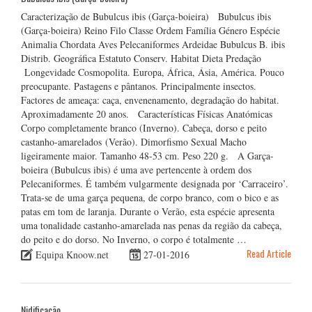
Caracterização de Bubulcus ibis (Garça-boieira) Bubulcus ibis
(Garça-boieira) Reino Filo Classe Ordem Família Género Espécie
Animalia Chordata Aves Pelecaniformes Ardeidae Bubulcus B. ibis
Distrib. Geográfica Estatuto Conserv. Habitat Dieta Predação
Longevidade Cosmopolita. Europa, África, Ásia, América. Pouco
preocupante. Pastagens e pântanos. Principalmente insectos.
Factores de ameaça: caça, envenenamento, degradação do habitat.
Aproximadamente 20 anos. Características Físicas Anatómicas
Corpo completamente branco (Inverno). Cabeça, dorso e peito
castanho-amarelados (Verão). Dimorfismo Sexual Macho
ligeiramente maior. Tamanho 48-53 cm. Peso 220 g. A Garça-
boieira (Bubulcus ibis) é uma ave pertencente à ordem dos
Pelecaniformes. É também vulgarmente designada por ‘Carraceiro’.
Trata-se de uma garça pequena, de corpo branco, com o bico e as
patas em tom de laranja. Durante o Verão, esta espécie apresenta
uma tonalidade castanho-amarelada nas penas da região da cabeça,
do peito e do dorso. No Inverno, o corpo é totalmente …
Read Article
Equipa Knoow.net
27-01-2016
Nidificação