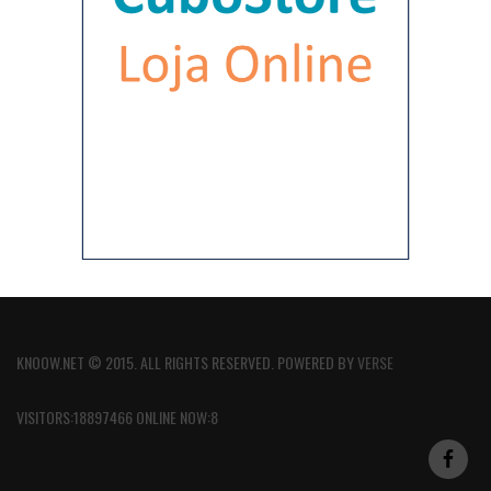
KNOOW.NET © 2015. ALL RIGHTS RESERVED. POWERED BY
VERSE
VISITORS:18897466 ONLINE NOW:8