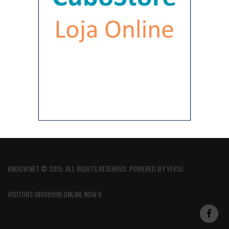
KNOOW.NET © 2015. ALL RIGHTS RESERVED. POWERED BY
VERSE
VISITORS:18898998 ONLINE NOW:6