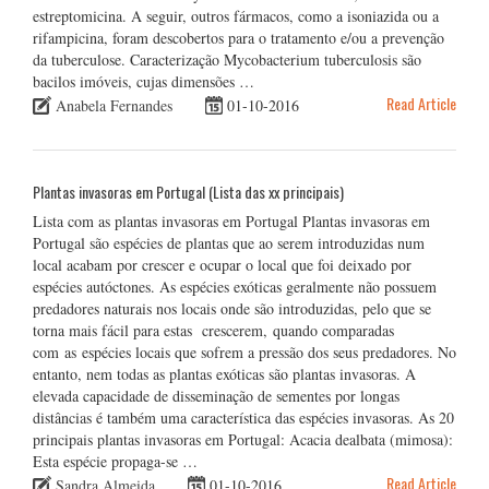
estreptomicina. A seguir, outros fármacos, como a isoniazida ou a
rifampicina, foram descobertos para o tratamento e/ou a prevenção
da tuberculose. Caracterização Mycobacterium tuberculosis são
bacilos imóveis, cujas dimensões …
Read Article
Anabela Fernandes
01-10-2016
Plantas invasoras em Portugal (Lista das xx principais)
Lista com as plantas invasoras em Portugal Plantas invasoras em
Portugal são espécies de plantas que ao serem introduzidas num
local acabam por crescer e ocupar o local que foi deixado por
espécies autóctones. As espécies exóticas geralmente não possuem
predadores naturais nos locais onde são introduzidas, pelo que se
torna mais fácil para estas crescerem, quando comparadas
com as espécies locais que sofrem a pressão dos seus predadores. No
entanto, nem todas as plantas exóticas são plantas invasoras. A
elevada capacidade de disseminação de sementes por longas
distâncias é também uma característica das espécies invasoras. As 20
principais plantas invasoras em Portugal: Acacia dealbata (mimosa):
Esta espécie propaga-se …
Read Article
Sandra Almeida
01-10-2016