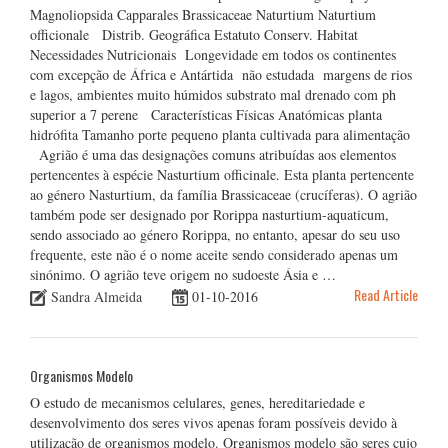
Magnoliopsida Capparales Brassicaceae Naturtium Naturtium
officionale Distrib. Geográfica Estatuto Conserv. Habitat
Necessidades Nutricionais Longevidade em todos os continentes
com excepção de África e Antártida não estudada margens de rios
e lagos, ambientes muito húmidos substrato mal drenado com ph
superior a 7 perene Características Físicas Anatómicas planta
hidrófita Tamanho porte pequeno planta cultivada para alimentação
Agrião é uma das designações comuns atribuídas aos elementos
pertencentes à espécie Nasturtium officinale. Esta planta pertencente
ao género Nasturtium, da família Brassicaceae (crucíferas). O agrião
também pode ser designado por Rorippa nasturtium-aquaticum,
sendo associado ao género Rorippa, no entanto, apesar do seu uso
frequente, este não é o nome aceite sendo considerado apenas um
sinónimo. O agrião teve origem no sudoeste Ásia e …
Read Article
Sandra Almeida
01-10-2016
Organismos Modelo
O estudo de mecanismos celulares, genes, hereditariedade e
desenvolvimento dos seres vivos apenas foram possíveis devido à
utilização de organismos modelo. Organismos modelo são seres cujo