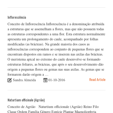
Inflorescência
Conceito de Inflorescência Inflorescência é a denominação atribuída
a estruturas que se assemelham a flores, mas que não possuem todas
as estruturas correspondentes a uma flor. Esta estrutura normalmente
apresenta um prolongamento do caule, acompanhado por folhas
modificadas (as brácteas). Na grande maioria dos casos as
inflorescências correspondem ao conjunto de pequenas flores que se
encontram dispostos em ramos e se inserem nas axilas das brácteas.
O meristema apical no extremo do caule desenvolve-se formando
estruturas foliares, as brácteas, que após o seu desenvolvimento dão
origem a pequenas flores ou gemas nas suas axilas. As gemas que se
formarem darão origem a …
Read Article
Sandra Almeida
01-10-2016
Naturtium officinale (Agrião)
Conceito de Agrião Naturtium officionale (Agrião) Reino Filo
Classe Ordem Família Género Espécie Plantae Magnoliophyta