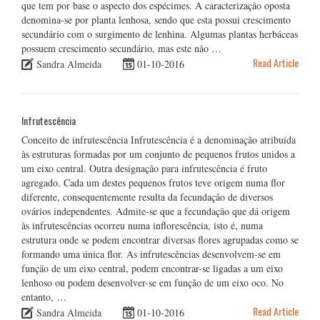
que tem por base o aspecto dos espécimes. A caracterização oposta
denomina-se por planta lenhosa, sendo que esta possui crescimento
secundário com o surgimento de lenhina. Algumas plantas herbáceas
possuem crescimento secundário, mas este não …
Read Article
Sandra Almeida
01-10-2016
Infrutescência
Conceito de infrutescência Infrutescência é a denominação atribuída
às estruturas formadas por um conjunto de pequenos frutos unidos a
um eixo central. Outra designação para infrutescência é fruto
agregado. Cada um destes pequenos frutos teve origem numa flor
diferente, consequentemente resulta da fecundação de diversos
ovários independentes. Admite-se que a fecundação que dá origem
às infrutescências ocorreu numa inflorescência, isto é, numa
estrutura onde se podem encontrar diversas flores agrupadas como se
formando uma única flor. As infrutescências desenvolvem-se em
função de um eixo central, podem encontrar-se ligadas a um eixo
lenhoso ou podem desenvolver-se em função de um eixo oco. No
entanto, …
Read Article
Sandra Almeida
01-10-2016