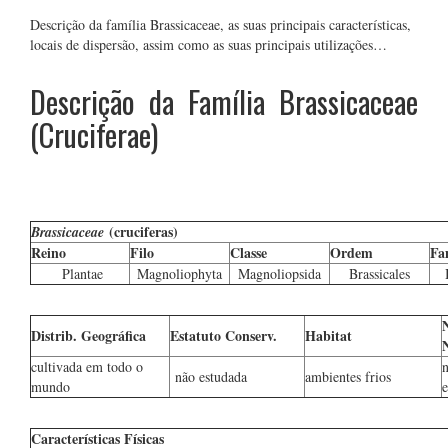
Descrição da família Brassicaceae, as suas principais características,
locais de dispersão, assim como as suas principais utilizações…
Descrição da Família Brassicaceae
(Cruciferae)
(cruciferas)
Brassicaceae
Reino
Filo
Classe
Ordem
Fa
Plantae
Magnoliophyta
Magnoliopsida
Brassicales
Distrib. Geográfica
Estatuto Conserv.
Habitat
cultivada em todo o
não estudada
ambientes frios
mundo
e
Características Físicas