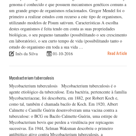
genoma é conhecido e que possuem mecanismos genéticos comuns a
um grande grupo de organismos relacionados. Gregor Mendel foi o
primeiro a realizar estudos com recurso a este tipo de organismos,
utilizando modelos de Pisum sativum. Características A escolha
destes organismos é feita tendo em conta as suas propriedades
biológicas, o seu pequeno tamanho (possibilitando o seu crescimento
em laboratório), o seu curto tempo de vida (possibilitando tanto o
estudo do organismo em toda a sua vida …
Read Article
Inês da Silva
01-10-2016
Mycobacterium tuberculosis
Mycobacterium tuberculosis Mycobacterium tuberculosis é o
agente etiológico da tuberculose. Esta bactéria, pertencente à família
Mycobacteriaceae, foi descoberta, em 1882, por Robert Koch e,
como tal, também é chamada bacilo de Koch. Em 1920, Albert
Calmette e Camille Guérin desenvolveram uma vacina contra a
tuberculose: o BCG ou Bacilo Calmette-Guérin, uma estirpe de
Mycobacterium bovis que perdeu a virulência por repicagens
sucessivas. En 1944, Selman Waksman descobriu o primeiro
antibiótico ativo contra Mycobacterium tuberculosis, a