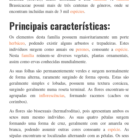
Brassicaceae possui mais de três centenas de géneros, onde se
encontram incluídas mais de 3 mil
espécies
.
Principais características:
Os elementos desta família possuem maioritariamente um porte
herbáceo
, podendo existir alguns arbustos e trepadeiras. Estes
indivíduos surgem como anuais ou
perenes
, consoante a
espécie
.
Nesta
família
reúnem-se diversos vegetais, plantas ornamentais,
assim como ervas conhecidas mundialmente.
As suas folhas são permanentemente verdes e surgem normalmente
de forma alterna, raramente surgindo de forma oposta. Estas são
geralmente simples e lobadas, possuem uma textura coreácea,
surgindo geralmente numa roseta terminal. As flores encontram-se
agrupadas em
inflorescências
, formando racemos (cachos ou
corimbos).
As flores são bissexuais (hermafroditas), pois apresentam ambos os
sexos num mesmo indivíduo. As suas quatro pétalas surgem
formando uma forma de cruz, geralmente com cor amarela ou
branca, podendo assumir outras cores consoante a
espécie
. As
sépalas encontram-se localizadas alternando com as pétalas. Os seus