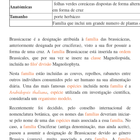
folhas verdes coreáceas dispostas de forma altern
Anatómicas
em forma de cruz
Tamanho
porte herbáceo
Família que inclui um grande numero de plantas
Brassicaceae é a designação atribuída à
família
das brassicáceas,
anteriormente designada por crucíferas), visto a sua flor possuir a
forma de uma cruz. A
família
Brassicaceae está inserida na
ordem
Brassicales, que por sua vez se insere na
classe
Magnoliopsida,
incluída no
filo/ divisão
Magnoliophyta.
Nesta
família
estão incluídas as couves, repolhos, rabanetes entre
outros indivíduos consumidos pelo ser humano na sua alimentação
diária. Uma das mais famosas
espécies
incluída nesta
família
é a
Arabidopsis thaliana
,
espécie
utilizada em investigação científica,
considerada um
organismo modelo
.
Recentemente foi decidido, pelo conselho internacional de
nomenclatura botânica, que os nomes das
famílias
deveriam iniciar-
se pelo nome de uma das
espécies
mais associada a essa
família
. No
caso, a
família
Cruciferae (antiga denominação, mas ainda aceite),
passou a assumir a designação de Brassicaceae devido ao género
Brassica (couves), muito associada a esta
família
. A
família