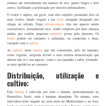
estames são normalmente em numero de seis, quatro longos e dois
curtos, facilitando a polinização por insectos polinizadores.
O ovário é súpero, em geral, com dois carpelos, possuindo dois ou
mais óvulos, dando origem a um
fruto
alongado designado por
síliqua ou silícula. Estas
infrutescências
têm um aspecto muito
característico, normalmente seco, sendo composto por duas câmaras
unidas que contêm pequenas
sementes
presas pela placenta. Os
frutos
podem ser redondos e achatadas, ou compridas e finas,
variando com a
espécie
.
As
espécies
desta
família
que são consumidas, pelo ser humano,
como vegetais, surgiram devido a uma extensa domesticação que
alterou não só o seu aspecto, como o seu tamanho e sabor, tornando-
as mais apelativas ao consumo.
Distribuição, utilização e
cultivo:
Esta
família
é cultivada por todo o mundo, particularmente no
Hemisfério Norte, onde é bastante abundante. No entanto, estes
indivíduos terão surgido na costa norte do Mediterrâneo e na Ásia,
tendo-se expandido posteriormente por toda a Europa, assim como