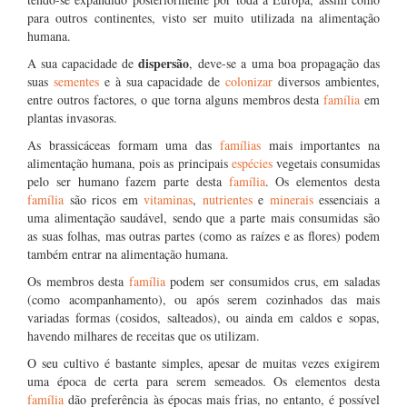
para outros continentes, visto ser muito utilizada na alimentação
humana.
dispersão
A sua capacidade de
, deve-se a uma boa propagação das
suas
sementes
e à sua capacidade de
colonizar
diversos ambientes,
entre outros factores, o que torna alguns membros desta
família
em
plantas invasoras.
As brassicáceas formam uma das
famílias
mais importantes na
alimentação humana, pois as principais
espécies
vegetais consumidas
pelo ser humano fazem parte desta
família
. Os elementos desta
família
são ricos em
vitaminas
,
nutrientes
e
minerais
essenciais a
uma alimentação saudável, sendo que a parte mais consumidas são
as suas folhas, mas outras partes (como as raízes e as flores) podem
também entrar na alimentação humana.
Os membros desta
família
podem ser consumidos crus, em saladas
(como acompanhamento), ou após serem cozinhados das mais
variadas formas (cosidos, salteados), ou ainda em caldos e sopas,
havendo milhares de receitas que os utilizam.
O seu cultivo é bastante simples, apesar de muitas vezes exigirem
uma época de certa para serem semeados. Os elementos desta
família
dão preferência às épocas mais frias, no entanto, é possível