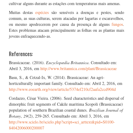
cultivar alguns durante as estações com temperaturas mais amenas.
Muitas destas
espécies
são sensíveis a doenças e pestes, sendo
comum, as suas culturas, serem atacadas por lagartas e escaravelhos,
ou mesmo apodrecerem por causa da presença de alguns
fungos
.
Estes problemas atacam principalmente as folhas ou as plantas mais
jovens enfraquecendo-as.
References:
Brassicaceae. (2016).
Encyclopædia Britannica
. Consultado em:
Abril 3, 2016, em
http://www.britannica.com/plant/Brassicaceae
Basu, S., & Cetzal-Ix, W. (2014). Brassicaceae: An agri-
horticulturally important family. Consultado em: Abril 2, 2016, em
http://www.eoearth.org/view/article/5374ef210cf2aafa2ccd904d
Cordazzo, César Vieira. (2006). Seed characteristics and dispersal of
dimorphic fruit segments of Cakile maritima Scopoli (Brassicaceae)
population of southern Brazilian coastal dunes.
Brazilian Journal of
Botany
,
29
(2), 259-265. Consultado em: Abril 3, 2016, em
http://www.scielo.br/scielo.php?script=sci_arttext&pid=S0100-
84042006000200007