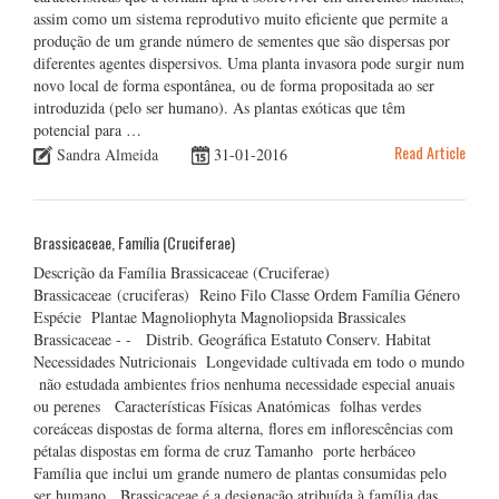
assim como um sistema reprodutivo muito eficiente que permite a
produção de um grande número de sementes que são dispersas por
diferentes agentes dispersivos. Uma planta invasora pode surgir num
novo local de forma espontânea, ou de forma propositada ao ser
introduzida (pelo ser humano). As plantas exóticas que têm
potencial para …
Read Article
Sandra Almeida
31-01-2016
Brassicaceae, Família (Cruciferae)
Descrição da Família Brassicaceae (Cruciferae)
Brassicaceae (cruciferas) Reino Filo Classe Ordem Família Género
Espécie Plantae Magnoliophyta Magnoliopsida Brassicales
Brassicaceae - - Distrib. Geográfica Estatuto Conserv. Habitat
Necessidades Nutricionais Longevidade cultivada em todo o mundo
não estudada ambientes frios nenhuma necessidade especial anuais
ou perenes Características Físicas Anatómicas folhas verdes
coreáceas dispostas de forma alterna, flores em inflorescências com
pétalas dispostas em forma de cruz Tamanho porte herbáceo
Família que inclui um grande numero de plantas consumidas pelo
ser humano Brassicaceae é a designação atribuída à família das