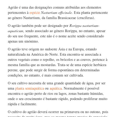
Agrião é uma das designações comuns atribuídas aos elementos
pertencentes à
espécie
Nasturtium officinale.
Esta planta pertencente
ao género Nasturtium, da família Brassicaceae (crucíferas).
O agrião também pode ser designado por
Rorippa nasturtium-
aquaticum,
sendo associado ao género Rorippa, no entanto, apesar
do seu uso frequente, este não é o nome aceite sendo considerado
apenas um sinónimo.
O agrião teve origem no sudoeste Ásia e na Europa, estando
naturalizada na América do Norte. Esta encontra-se associada a
outros vegetais como o repolho, os brócolos e as couves, pertence à
mesma família que as mostardas. Trata-se de uma espécie herbácea
perene, que pode surgir de forma espontânea em determinadas
condições, no entanto, é mais comum ser cultivada.
O seu cultivo necessita de uma grande quantidade de água, por ser
uma
planta semiaquática
ou
aquática
. Normalmente é possível
encontra o agrião perto de rios ou lagos, zonas bastante húmidas,
onde o seu crescimento é bastante rápido, podendo proliferar muito
rápida e facilmente.
O cultivo do agrião deverá ocorrer na primavera ou no outono, pois
necessita de muita água, mas ao mesmo tempo precisa de exposição