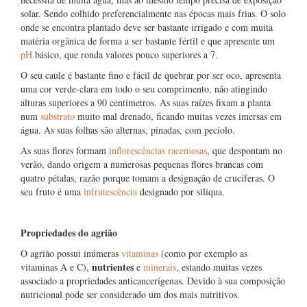
solar. Sendo colhido preferencialmente nas épocas mais frias. O solo
onde se encontra plantado deve ser bastante irrigado e com muita
matéria orgânica de forma a ser bastante fértil e que apresente um
pH
básico, que ronda valores pouco superiores a 7.
O seu caule é bastante fino e fácil de quebrar por ser oco, apresenta
uma cor verde-clara em todo o seu comprimento, não atingindo
alturas superiores a 90 centímetros. As suas raízes fixam a planta
num
substrato
muito mal drenado, ficando muitas vezes imersas em
água. As suas folhas são alternas, pinadas, com pecíolo.
As suas flores formam
inflorescências racemosas
, que despontam no
verão, dando origem a numerosas pequenas flores brancas com
quatro pétalas, razão porque tomam a designação de crucíferas. O
seu fruto é uma
infrutescência
designado por silíqua.
Propriedades do agrião
O agrião possui inúmeras
vitaminas
(como por exemplo as
nutrientes
vitaminas A e C),
e
minerais
, estando muitas vezes
associado a propriedades anticancerígenas. Devido à sua composição
nutricional pode ser considerado um dos mais nutritivos.