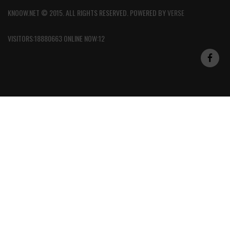
KNOOW.NET © 2015. ALL RIGHTS RESERVED. POWERED BY
VERSE
VISITORS:18880663 ONLINE NOW:12