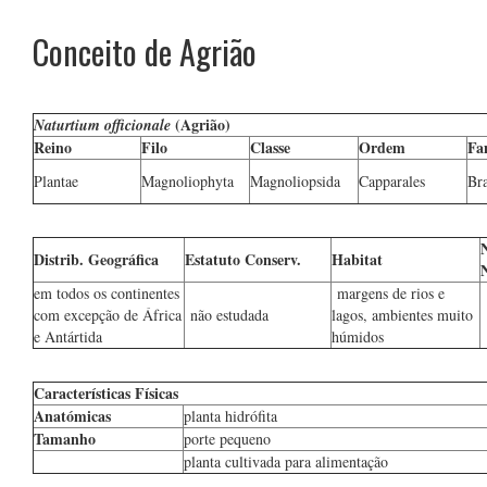
Conceito de Agrião
(Agrião)
Naturtium officionale
Reino
Filo
Classe
Ordem
Fa
Plantae
Magnoliophyta
Magnoliopsida
Capparales
Bra
Distrib. Geográfica
Estatuto Conserv.
Habitat
em todos os continentes
margens de rios e
com excepção de África
não estudada
lagos, ambientes muito
e Antártida
húmidos
Características Físicas
Anatómicas
planta hidrófita
Tamanho
porte pequeno
planta cultivada para alimentação