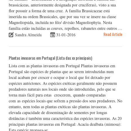
brassicáceas, anteriormente designada por crucíferas), visto a sua
flor possuir a forma de uma cruz. A família Brassicaceae está
inserida na ordem Brassicales, que por sua vez se insere na classe
Magnoliopsida, incluída no filo/ divisão Magnoliophyta. Nesta
família estão incluídas as couves, repolhos, rabanetes entre outros …
Read Article
Sandra Almeida
31-01-2016
Plantas invasoras em Portugal (Lista das xx principais)
Lista com as plantas invasoras em Portugal Plantas invasoras em
Portugal são espécies de plantas que ao serem introduzidas num
local acabam por crescer e ocupar o local que foi deixado por
espécies autóctones. As espécies exóticas geralmente não possuem
predadores naturais nos locais onde são introduzidas, pelo que se
torna mais fácil para estas crescerem, quando comparadas
com as espécies locais que sofrem a pressão dos seus predadores. No
entanto, nem todas as plantas exóticas são plantas invasoras. A
elevada capacidade de disseminação de sementes por longas
distâncias é também uma característica das espécies invasoras. As 20
principais plantas invasoras em Portugal: Acacia dealbata (mimosa):
Esta espécie propaga-se …