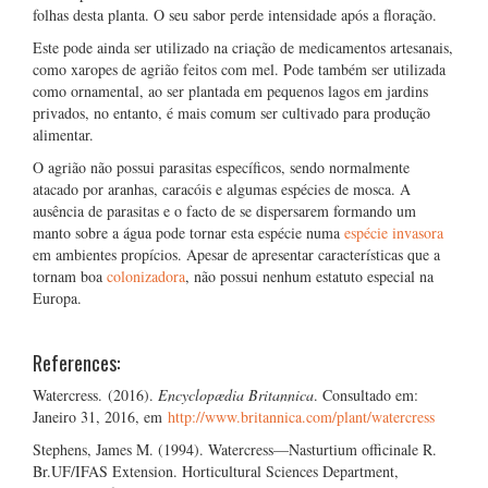
folhas desta planta. O seu sabor perde intensidade após a floração.
Este pode ainda ser utilizado na criação de medicamentos artesanais,
como xaropes de agrião feitos com mel. Pode também ser utilizada
como ornamental, ao ser plantada em pequenos lagos em jardins
privados, no entanto, é mais comum ser cultivado para produção
alimentar.
O agrião não possui parasitas específicos, sendo normalmente
atacado por aranhas, caracóis e algumas espécies de mosca. A
ausência de parasitas e o facto de se dispersarem formando um
manto sobre a água pode tornar esta espécie numa
espécie invasora
em ambientes propícios. Apesar de apresentar características que a
tornam boa
colonizadora
, não possui nenhum estatuto especial na
Europa.
References:
Watercress. (2016).
Encyclopædia Britannica
. Consultado em:
Janeiro 31, 2016, em
http://www.britannica.com/plant/watercress
Stephens, James M. (1994). Watercress—Nasturtium officinale R.
Br.UF/IFAS Extension. Horticultural Sciences Department,