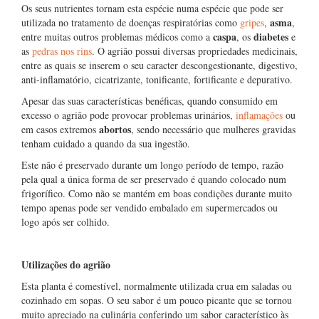
Os seus nutrientes tornam esta espécie numa espécie que pode ser
asma
utilizada no tratamento de doenças respiratórias como
gripes
,
,
caspa
diabetes
entre muitas outros problemas médicos como a
, os
e
as
pedras nos rins
. O agrião possui diversas propriedades medicinais,
entre as quais se inserem o seu caracter descongestionante, digestivo,
anti-inflamatório, cicatrizante, tonificante, fortificante e depurativo.
Apesar das suas características benéficas, quando consumido em
excesso o agrião pode provocar problemas urinários,
inflamações
ou
abortos
em casos extremos
, sendo necessário que mulheres gravidas
tenham cuidado a quando da sua ingestão.
Este não é preservado durante um longo período de tempo, razão
pela qual a única forma de ser preservado é quando colocado num
frigorífico. Como não se mantém em boas condições durante muito
tempo apenas pode ser vendido embalado em supermercados ou
logo após ser colhido.
Utilizações do agrião
Esta planta é comestível, normalmente utilizada crua em saladas ou
cozinhado em sopas. O seu sabor é um pouco picante que se tornou
muito apreciado na culinária conferindo um sabor característico às