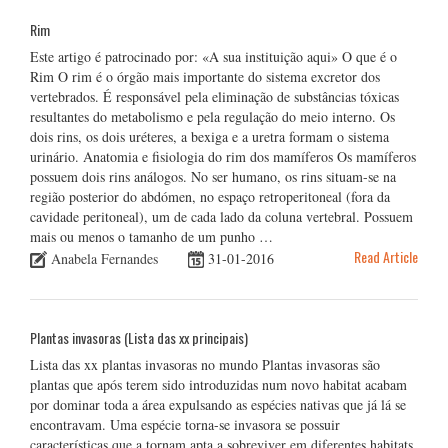
Rim
Este artigo é patrocinado por: «A sua instituição aqui» O que é o
Rim O rim é o órgão mais importante do sistema excretor dos
vertebrados. É responsável pela eliminação de substâncias tóxicas
resultantes do metabolismo e pela regulação do meio interno. Os
dois rins, os dois uréteres, a bexiga e a uretra formam o sistema
urinário. Anatomia e fisiologia do rim dos mamíferos Os mamíferos
possuem dois rins análogos. No ser humano, os rins situam-se na
região posterior do abdómen, no espaço retroperitoneal (fora da
cavidade peritoneal), um de cada lado da coluna vertebral. Possuem
mais ou menos o tamanho de um punho …
Read Article
Anabela Fernandes
31-01-2016
Plantas invasoras (Lista das xx principais)
Lista das xx plantas invasoras no mundo Plantas invasoras são
plantas que após terem sido introduzidas num novo habitat acabam
por dominar toda a área expulsando as espécies nativas que já lá se
encontravam. Uma espécie torna-se invasora se possuir
características que a tornam apta a sobreviver em diferentes habitats,