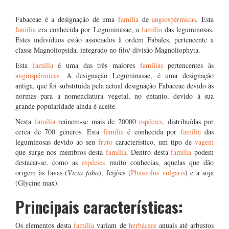
Fabaceae é a designação de uma
família
de
angiospérmicas
. Esta
família
era conhecida por Leguminasae, a
família
das leguminosas.
Estes indivíduos estão associados à ordem Fabales, pertencente a
classe Magnoliopsida, integrado no filo/ divisão Magnoliophyta.
Esta
família
é uma das três maiores
famílias
pertencentes às
angiospérmicas
. A designação Leguminasae, é uma designação
antiga, que foi substituída pela actual designação Fabaceae devido às
normas para a nomenclatura vegetal, no entanto, devido à sua
grande popularidade ainda é aceite.
Nesta
família
reúnem-se mais de 20000
espécies
, distribuídas por
cerca de 700 géneros. Esta
família
é conhecida por
família
das
leguminosas devido ao seu
fruto
característico, um tipo de
vagem
que surge nos membros desta
família
. Dentro desta
família
podem
destacar-se, como as
espécies
muito conhecias, aquelas que dão
origem às favas (
Vicia faba
), feijões (
Phaseolus vulgaris
) e a soja
(Glycine max).
Principais características:
Os elementos desta
família
variam de
herbáceas
anuais até arbustos