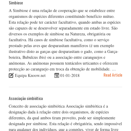
Simbiose
A Simbiose é uma relação de cooperação que se estabelece entre
organismos de espécies diferentes constituindo benefício mútuo.
Esta relação pode ter carácter facultativo, quando ambas as espécies
são capazes de se desenvolver separadamente em estado livre. São
diversos os exemplos de simbiose na Natureza, obrigatória ou
facultativa. Há casos de simbiose facultativa, como o serviço
prestado pelas aves que desparasitam mamíferos (é um exemplo
ilustrativo disto as garças que desparasitam o gado, como a Garça-
boieira, Bubulcus ibis) ou a associação entre caranguejos e
anémonas. As anémonas possuem tentáculos urticantes e oferecem
protecção ao caranguejo em troca da obtenção de mobilidade. …
Read Article
Equipa Knoow.net
01-01-2018
Associação simbiótica
Conceito de associação simbiótica Associação simbiótica é a
designação dada à relação entre dois organismos, de espécies
diferentes, da qual ambos tiram proveito, pode ser simplesmente
designada por simbiose. Esta relação é obrigatória, sendo impossível
para qualquer dos indivíduos, que a compões, viver de forma livre