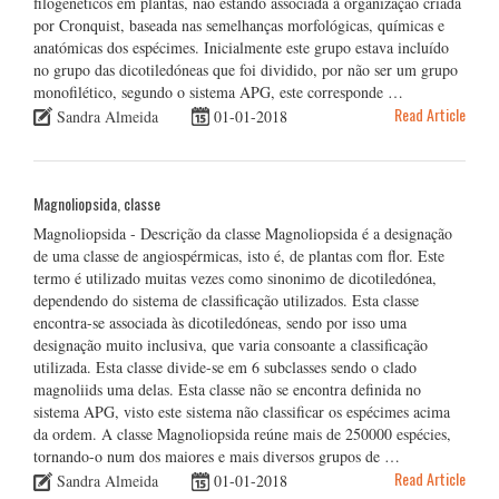
filogenéticos em plantas, não estando associada à organização criada
por Cronquist, baseada nas semelhanças morfológicas, químicas e
anatómicas dos espécimes. Inicialmente este grupo estava incluído
no grupo das dicotiledóneas que foi dividido, por não ser um grupo
monofilético, segundo o sistema APG, este corresponde …
Read Article
Sandra Almeida
01-01-2018
Magnoliopsida, classe
Magnoliopsida - Descrição da classe Magnoliopsida é a designação
de uma classe de angiospérmicas, isto é, de plantas com flor. Este
termo é utilizado muitas vezes como sinonimo de dicotiledónea,
dependendo do sistema de classificação utilizados. Esta classe
encontra-se associada às dicotiledóneas, sendo por isso uma
designação muito inclusiva, que varia consoante a classificação
utilizada. Esta classe divide-se em 6 subclasses sendo o clado
magnoliids uma delas. Esta classe não se encontra definida no
sistema APG, visto este sistema não classificar os espécimes acima
da ordem. A classe Magnoliopsida reúne mais de 250000 espécies,
tornando-o num dos maiores e mais diversos grupos de …
Read Article
Sandra Almeida
01-01-2018