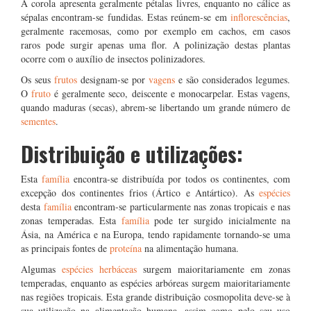
A corola apresenta geralmente pétalas livres, enquanto no cálice as
sépalas encontram-se fundidas. Estas reúnem-se em
inflorescências
,
geralmente racemosas, como por exemplo em cachos, em casos
raros pode surgir apenas uma flor. A polinização destas plantas
ocorre com o auxílio de insectos polinizadores.
Os seus
frutos
designam-se por
vagens
e são considerados legumes.
O
fruto
é geralmente seco, deiscente e monocarpelar. Estas vagens,
quando maduras (secas), abrem-se libertando um grande número de
sementes
.
Distribuição e utilizações:
Esta
família
encontra-se distribuída por todos os continentes, com
excepção dos continentes frios (Ártico e Antártico). As
espécies
desta
família
encontram-se particularmente nas zonas tropicais e nas
zonas temperadas. Esta
família
pode ter surgido inicialmente na
Ásia, na América e na Europa, tendo rapidamente tornando-se uma
as principais fontes de
proteína
na alimentação humana.
Algumas
espécies herbáceas
surgem maioritariamente em zonas
temperadas, enquanto as espécies arbóreas surgem maioritariamente
nas regiões tropicais. Esta grande distribuição cosmopolita deve-se à
sua utilização na alimentação humana, assim como pelo seu uso