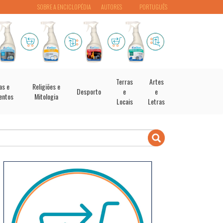
SOBRE A ENCICLOPÉDIA
AUTORES
PORTUGUÊS
Terras
Artes
as e
Religiões e
Desporto
e
e
entos
Mitologia
Locais
Letras