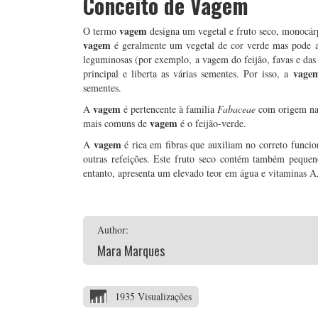
Conceito de Vagem
vagem
O termo
designa um vegetal e fruto seco, monocárp
vagem
é geralmente um vegetal de cor verde mas pode apr
leguminosas (por exemplo, a vagem do feijão, favas e das
vage
principal e liberta as várias sementes. Por isso, a
sementes.
vagem
A
é pertencente à família
Fabaceae
com origem na 
vagem
mais comuns de
é o feijão-verde.
vagem
A
é rica em fibras que auxiliam no correto funci
outras refeições. Este fruto seco contém também pequeno
entanto, apresenta um elevado teor em água e vitaminas A
Author:
Mara Marques
1935 Visualizações