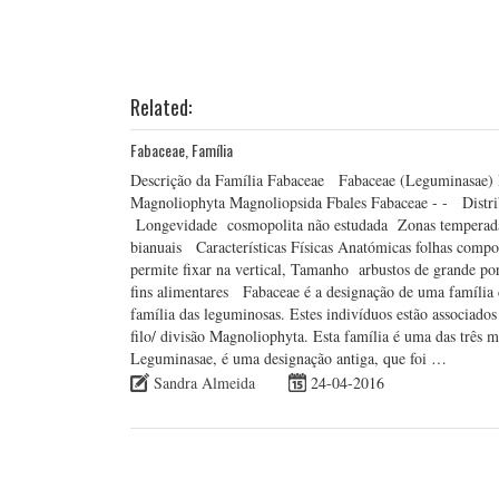
Related:
Fabaceae, Família
Descrição da Família Fabaceae Fabaceae (Leguminasae) 
Magnoliophyta Magnoliopsida Fbales Fabaceae - - Distrib
Longevidade cosmopolita não estudada Zonas temperadas 
bianuais Características Físicas Anatómicas folhas compos
permite fixar na vertical, Tamanho arbustos de grande por
fins alimentares Fabaceae é a designação de uma família 
família das leguminosas. Estes indivíduos estão associado
filo/ divisão Magnoliophyta. Esta família é uma das três 
Leguminasae, é uma designação antiga, que foi …
Sandra Almeida
24-04-2016