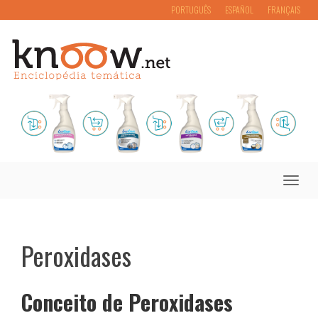
PORTUGUÊS
ESPAÑOL
FRANÇAIS
Toggle
naviga
Peroxidases
Conceito de Peroxidases