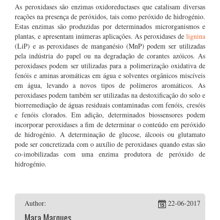
As peroxidases são enzimas oxidoreductases que catalisam diversas
reações na presença de peróxidos, tais como peróxido de hidrogénio.
Estas enzimas são produzidas por determinados microrganismos e
plantas, e apresentam inúmeras aplicações. As peroxidases de
lignina
(LiP) e as peroxidases de manganésio (MnP) podem ser utilizadas
pela indústria do papel ou na degradação de corantes azóicos. As
peroxidases podem ser utilizadas para a polimerização oxidativa de
fenóis e aminas aromáticas em água e solventes orgânicos miscíveis
em água, levando a novos tipos de polímeros aromáticos. As
peroxidases podem também ser utilizadas na destoxificação do solo e
biorremediação de águas residuais contaminadas com fenóis, cresóis
e fenóis clorados. Em adição, determinados biossensores podem
incorporar peroxidases a fim de determinar o conteúdo em peróxido
de hidrogénio. A determinação de glucose, álcoois ou glutamato
pode ser concretizada com o auxílio de peroxidases quando estas são
co-imobilizadas com uma enzima produtora de peróxido de
hidrogénio.
Author:
22-06-2017
Mara Marques