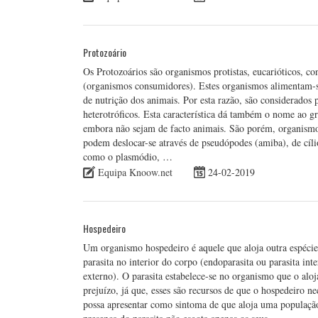
Protozoário
Os Protozoários são organismos protistas, eucarióticos, con
(organismos consumidores). Estes organismos alimentam-s
de nutrição dos animais. Por esta razão, são considerados 
heterotróficos. Esta característica dá também o nome ao gr
embora não sejam de facto animais. São porém, organismos 
podem deslocar-se através de pseudópodes (amiba), de cíli
como o plasmódio, …
Equipa Knoow.net
24-02-2019
Hospedeiro
Um organismo hospedeiro é aquele que aloja outra espécie
parasita no interior do corpo (endoparasita ou parasita int
externo). O parasita estabelece-se no organismo que o aloj
prejuízo, já que, esses são recursos de que o hospedeiro 
possa apresentar como sintoma de que aloja uma população