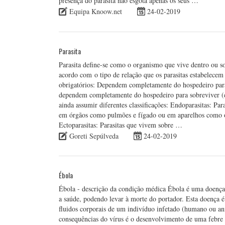
presença do parasita não esgota apenas os seus …
Equipa Knoow.net
24-02-2019
Parasita
Parasita define-se como o organismo que vive dentro ou s
acordo com o tipo de relação que os parasitas estabelecem 
obrigatórios: Dependem completamente do hospedeiro para 
dependem completamente do hospedeiro para sobreviver (e
ainda assumir diferentes classificações: Endoparasitas: Pa
em órgãos como pulmões e fígado ou em aparelhos como o dig
Ectoparasitas: Parasitas que vivem sobre …
Goreti Sepúlveda
24-02-2019
Ébola
Ébola - descrição da condição médica Ébola é uma doença 
a saúde, podendo levar à morte do portador. Esta doença é
fluidos corporais de um indivíduo infetado (humano ou a
consequências do vírus é o desenvolvimento de uma febre 