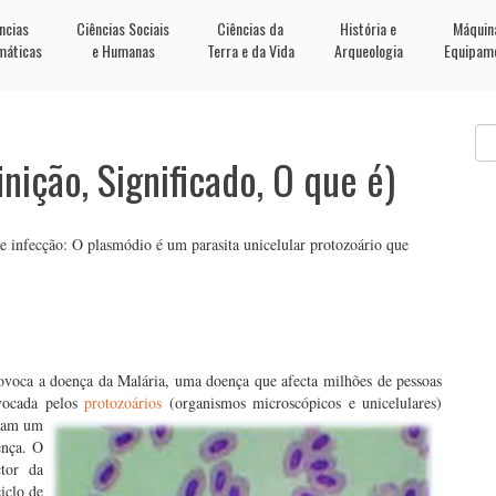
ncias
Ciências Sociais
Ciências da
História e
Máquin
máticas
e Humanas
Terra e da Vida
Arqueologia
Equipam
nição, Significado, O que é)
de infecção: O plasmódio é um parasita unicelular protozoário que
voca a doença da Malária, uma doença que afecta milhões de pessoas
vocada pelos
protozoários
(organismos microscópicos e unicelulares)
ctam um
ença. O
tor da
iclo de