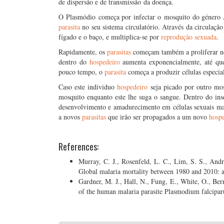
de dispersão e de transmissão da doença.
O Plasmódio começa por infectar o mosquito do género
parasita
no seu sistema circulatório. Através da circulaçã
fígado e o baço, e multiplica-se por
reprodução sexuada
.
Rapidamente, os
parasitas
começam também a proliferar no
dentro do
hospedeiro
aumenta exponencialmente, até que 
pouco tempo, o
parasita
começa a produzir células especia
Caso este individuo
hospedeiro
seja picado por outro mosq
mosquito enquanto este lhe suga o sangue. Dentro do inse
desenvolvimento e amadurecimento em células sexuais ma
a novos
parasitas
que irão ser propagados a um novo
hosp
References:
Murray, C. J., Rosenfeld, L. C., Lim, S. S., An
Global malaria mortality between 1980 and 2010: a
Gardner, M. J., Hall, N., Fung, E., White, O., B
of the human malaria parasite Plasmodium falcipa