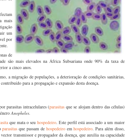
nfectam
a mais
tigação
tuir um
vel por
ente.
onas de
idade são mais elevados na África Subsariana onde 90% da taxa de
rior a cinco anos.
mo, a migração de populações, a deterioração de condições sanitárias,
m contribuído para a propagação e expansão desta doença.
 parasitas intracelulares (
parasitas
que se alojam dentro das células)
género
Anopheles
.
asita
que mata o seu
hospedeiro
. Este perfil está associado a um maior
ão
parasitas
que passam de
hospedeiro
em
hospedeiro
. Para além disso,
ector transmissor e propagador da doença, que auxilia na capacidade