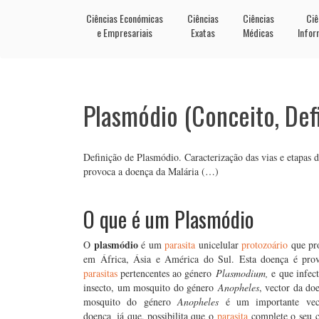
Ciências Económicas
Ciências
Ciências
Ciê
e Empresariais
Exatas
Médicas
Infor
Plasmódio (Conceito, Defi
Definição de Plasmódio. Caracterização das vias e etapas 
provoca a doença da Malária (…)
O que é um Plasmódio
plasmódio
O
é um
parasita
unicelular
protozoário
que pro
em África, Ásia e América do Sul. Esta doença é pro
parasitas
pertencentes ao género
Plasmodium
,
e que infe
insecto, um mosquito do género
Anopheles
, vector da do
mosquito do género
Anopheles
é um importante vec
doença
,
já que, possibilita que o
parasita
complete o seu c