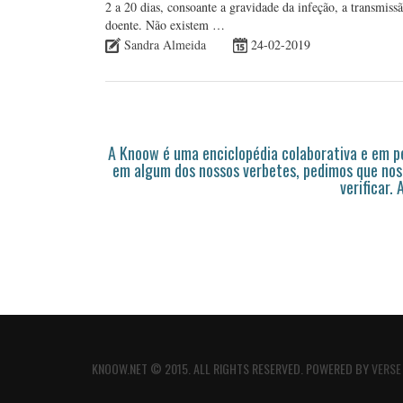
2 a 20 dias, consoante a gravidade da infeção, a transmiss
doente. Não existem …
Sandra Almeida
24-02-2019
A Knoow é uma enciclopédia colaborativa e em 
em algum dos nossos verbetes, pedimos que nos
verificar.
KNOOW.NET © 2015. ALL RIGHTS RESERVED. POWERED BY
VERSE