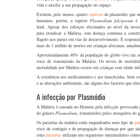
vida e auxilia a sua propagação no espaço.
Existem, pelo menos, quatro
espécies
de plasmódio que i
humanos, porém, a espécie
Plasmodium falciparum
é 
letal. Apesar dos esforços efectuados ao nível da inves
para erradicar a Malária, esta doença continua a consti
flagelo nos países em vias de desenvolvimento. É responsá
mais de 1 milhão de mortes em crianças africanas, anualm
Aproximadamente 40% da população do globo vive em z
risco de transmissão da Malária. Os níveis de mortal
mortalidade por Malária ocorre em crianças com idade infe
A resistência aos medicamentos e aos insecticidas, bem co
e as alterações ambientais, são alguns dos factores que tê
A infecção por Plasmódio
A Malária é causada no Homem pela infecção provocada por
do género
Plasmodium
, transmitidos pelos mosquitos do 
Os parasitas da malária estão enquadrados num tipo de
par
risco de contágio e de propagação de doenças por que s
estes
parasitas
utilizam um organismo intermediário como v