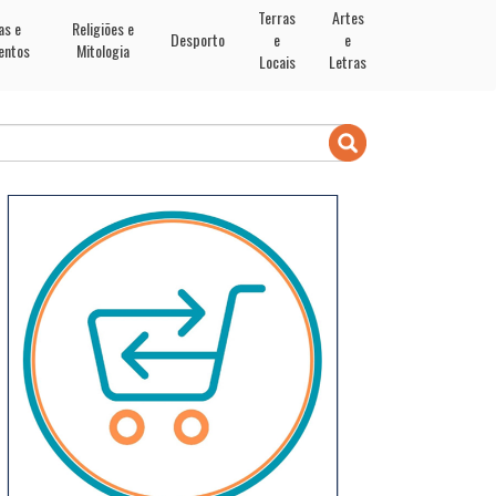
Terras
Artes
as e
Religiões e
Desporto
e
e
entos
Mitologia
Locais
Letras