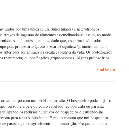
stituídos por uma única célula (unicelulares) e heterotróficos
e através da ingestão de alimentos assemelhando-se, assim, ao modo
protistas semelhantes a animais, dado que, os animais são todos
upo pois protozoário (proto + zoário) significa ‘primeiro animal’,
anteriores aos animais na escala evolutiva da vida. Os protozoários
os (paramécia) ou por flagelos (tripanossoma). Alguns protozoários,
Read Article
 no seu corpo com um perfil de parasita. O hospedeiro pode alojar o
erno) ou sobre a pele ou couro cabeludo (ectoparasita ou parasita
a utilizando os recursos nutritivos do hospedeiro e causando-lhe
necessita para a sua subsistência. É muito comum que um hospedeiro
 de parasitas, o emagrecimento ou desnutrição. Frequentemente a