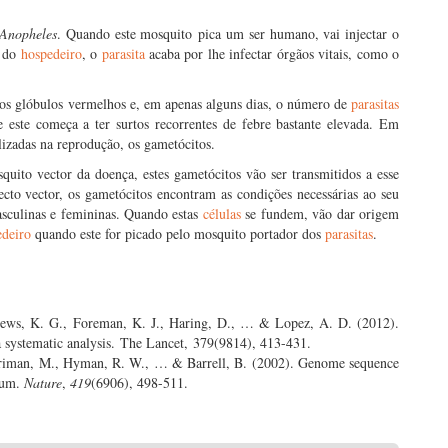
Anopheles
. Quando este mosquito pica um ser humano, vai injectar o
o do
hospedeiro
, o
parasita
acaba por lhe infectar órgãos vitais, como o
s glóbulos vermelhos e, em apenas alguns dias, o número de
parasitas
este começa a ter surtos recorrentes de febre bastante elevada. Em
lizadas na reprodução, os gametócitos.
uito vector da doença, estes gametócitos vão ser transmitidos a esse
cto vector, os gametócitos encontram as condições necessárias ao seu
sculinas e femininas. Quando estas
células
se fundem, vão dar origem
edeiro
quando este for picado pelo mosquito portador dos
parasitas
.
drews, K. G., Foreman, K. J., Haring, D., … & Lopez, A. D. (2012).
 systematic analysis. The Lancet, 379(9814), 413-431.
erriman, M., Hyman, R. W., … & Barrell, B. (2002). Genome sequence
rum.
Nature
,
419
(6906), 498-511.