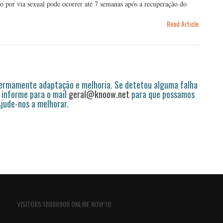
ão por via sexual pode ocorrer até 7 semanas após a recuperação do
Read Article
permamente adaptação e melhoria. Se detetou alguma falha
 informe para o mail
geral@knoow.net
para que possamos
 Ajude-nos a melhorar.
VISITORS:18886908 ONLINE NOW:10