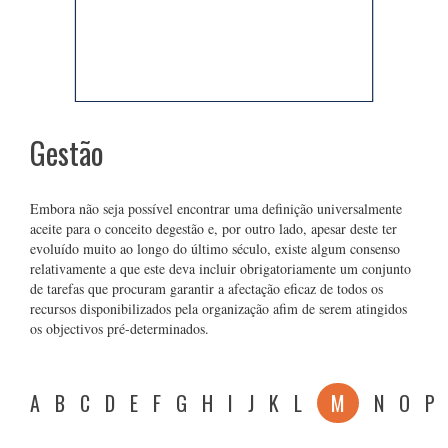
Gestão
Embora não seja possível encontrar uma definição universalmente
aceite para o conceito degestão e, por outro lado, apesar deste ter
evoluído muito ao longo do último século, existe algum consenso
relativamente a que este deva incluir obrigatoriamente um conjunto
de tarefas que procuram garantir a afectação eficaz de todos os
recursos disponibilizados pela organização afim de serem atingidos
os objectivos pré-determinados.
A
B
C
D
E
F
G
H
I
J
K
L
M
N
O
P