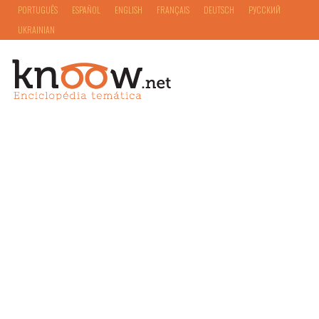
PORTUGUÊS
ESPAÑOL
ENGLISH
FRANÇAIS
DEUTSCH
РУССКИЙ
UKRAINIAN