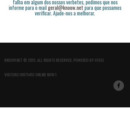
falha em algum dos nossos verbetes, pedimos que nos
informe para o mail
geral@knoow.net
para que possamos
verificar. Ajude-nos a melhorar.
KNOOW.NET © 2015. ALL RIGHTS RESERVED. POWERED BY
VERSE
VISITORS:18875451 ONLINE NOW:1