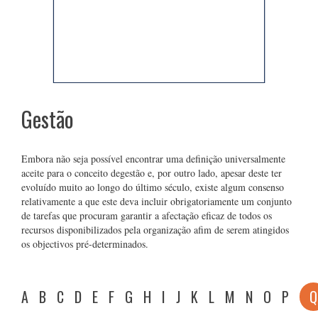
Gestão
Embora não seja possível encontrar uma definição universalmente
aceite para o conceito degestão e, por outro lado, apesar deste ter
evoluído muito ao longo do último século, existe algum consenso
relativamente a que este deva incluir obrigatoriamente um conjunto
de tarefas que procuram garantir a afectação eficaz de todos os
recursos disponibilizados pela organização afim de serem atingidos
os objectivos pré-determinados.
A
B
C
D
E
F
G
H
I
J
K
L
M
N
O
P
Q