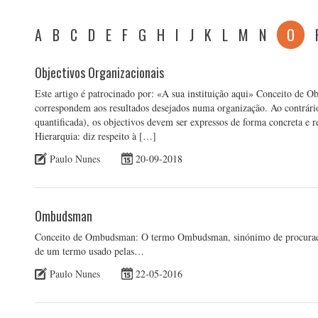
A
B
C
D
E
F
G
H
I
J
K
L
M
N
O
Objectivos Organizacionais
Este artigo é patrocinado por: «A sua instituição aqui» Conceito de O
correspondem aos resultados desejados numa organização. Ao contrári
quantificada), os objectivos devem ser expressos de forma concreta e 
Hierarquia: diz respeito à […]
Paulo Nunes
20-09-2018
Ombudsman
Conceito de Ombudsman: O termo Ombudsman, sinónimo de procurador,
de um termo usado pelas…
Paulo Nunes
22-05-2016