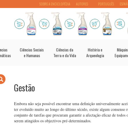
SOBRE A ENCICLOPÉDIA
AUTORES
PORTUGUÊS
ESPAÑ
ncias
Ciências Sociais
Ciências da
História e
Máquin
máticas
e Humanas
Terra e da Vida
Arqueologia
Equipam
Gestão
Embora não seja possível encontrar uma definição universalmente aceit
ter evoluído muito ao longo do último século, existe algum consenso r
conjunto de tarefas que procuram garantir a afectação eficaz de todos 
serem atingidos os objectivos pré-determinados.