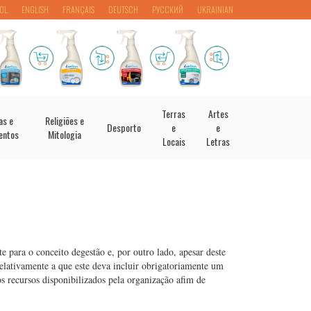
OL
ENGLISH
FRANÇAIS
DEUTSCH
РУССКИЙ
UKRAINIAN
Terras
Artes
as e
Religiões e
Desporto
e
e
entos
Mitologia
Locais
Letras
e para o conceito degestão e, por outro lado, apesar deste
elativamente a que este deva incluir obrigatoriamente um
os recursos disponibilizados pela organização afim de