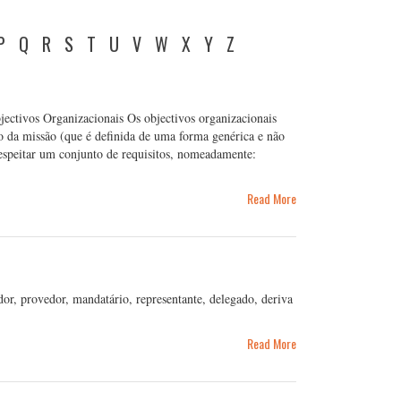
P
Q
R
S
T
U
V
W
X
Y
Z
bjectivos Organizacionais Os objectivos organizacionais
o da missão (que é definida de uma forma genérica e não
respeitar um conjunto de requisitos, nomeadamente:
Read More
 provedor, mandatário, representante, delegado, deriva
Read More