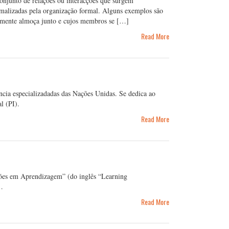
onjunto de relações ou interacções que surgem
rmalizadas pela organização formal. Alguns exemplos são
almente almoça junto e cujos membros se […]
Read More
cia especializadadas das Nações Unidas. Se dedica ao
l (PI).
Read More
ões em Aprendizagem” (do inglês “Learning
m…
Read More