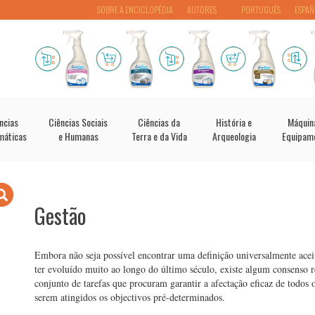
SOBRE A ENCICLOPÉDIA
AUTORES
PORTUGUÊS
ESPAÑ
ncias
Ciências Sociais
Ciências da
História e
Máquin
máticas
e Humanas
Terra e da Vida
Arqueologia
Equipam
Gestão
Embora não seja possível encontrar uma definição universalmente aceit
ter evoluído muito ao longo do último século, existe algum consenso r
conjunto de tarefas que procuram garantir a afectação eficaz de todos 
serem atingidos os objectivos pré-determinados.