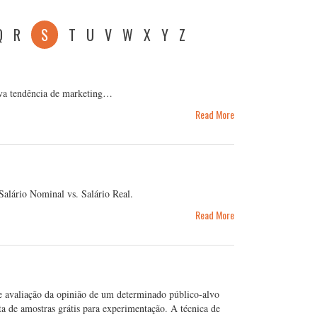
Q
R
S
T
U
V
W
X
Y
Z
nova tendência de marketing…
Read More
Salário Nominal vs. Salário Real.
Read More
e avaliação da opinião de um determinado público-alvo
ta de amostras grátis para experimentação. A técnica de