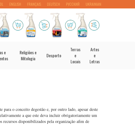
OL
ENGLISH
FRANÇAIS
DEUTSCH
РУССКИЙ
UKRAINIAN
Terras
Artes
as e
Religiões e
Desporto
e
e
entos
Mitologia
Locais
Letras
e para o conceito degestão e, por outro lado, apesar deste
elativamente a que este deva incluir obrigatoriamente um
os recursos disponibilizados pela organização afim de