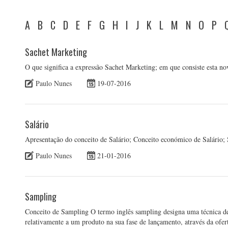
A
B
C
D
E
F
G
H
I
J
K
L
M
N
O
P
Sachet Marketing
O que significa a expressão Sachet Marketing; em que consiste esta 
Paulo Nunes
19-07-2016
Salário
Apresentação do conceito de Salário; Conceito económico de Salário; 
Paulo Nunes
21-01-2016
Sampling
Conceito de Sampling O termo inglês sampling designa uma técnica d
relativamente a um produto na sua fase de lançamento, através da ofer