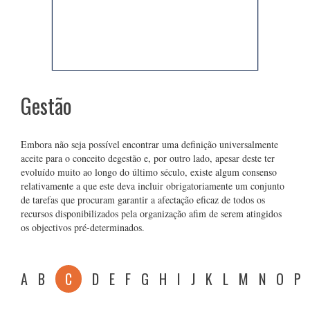
Gestão
Embora não seja possível encontrar uma definição universalmente
aceite para o conceito degestão e, por outro lado, apesar deste ter
evoluído muito ao longo do último século, existe algum consenso
relativamente a que este deva incluir obrigatoriamente um conjunto
de tarefas que procuram garantir a afectação eficaz de todos os
recursos disponibilizados pela organização afim de serem atingidos
os objectivos pré-determinados.
A
B
C
D
E
F
G
H
I
J
K
L
M
N
O
P