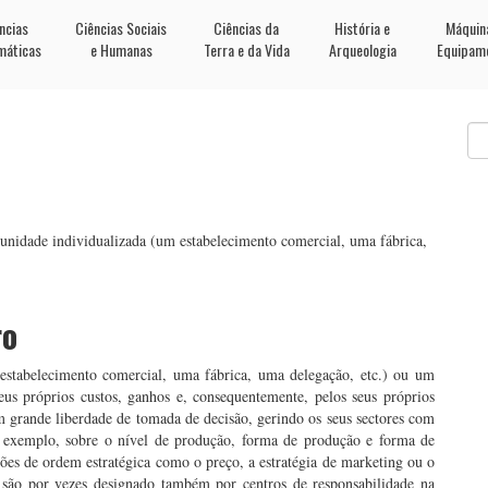
ncias
Ciências Sociais
Ciências da
História e
Máquin
máticas
e Humanas
Terra e da Vida
Arqueologia
Equipam
unidade individualizada (um estabelecimento comercial, uma fábrica,
ro
estabelecimento comercial, uma fábrica, uma delegação, etc.) ou um
us próprios custos, ganhos e, consequentemente, pelos seus próprios
m grande liberdade de tomada de decisão, gerindo os seus sectores com
r exemplo, sobre o nível de produção, forma de produção e forma de
ções de ordem estratégica como o preço, a estratégia de marketing ou o
 são por vezes designado também por centros de responsabilidade na