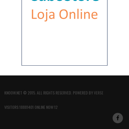
KNOOW.NET © 2015. ALL RIGHTS RESERVED. POWERED BY
VERSE
VISITORS:18881401 ONLINE NOW:12