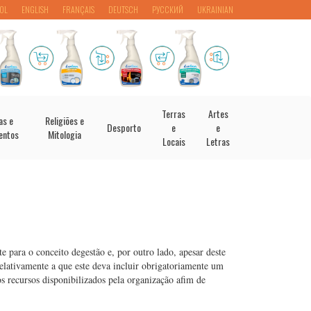
OL
ENGLISH
FRANÇAIS
DEUTSCH
РУССКИЙ
UKRAINIAN
Terras
Artes
as e
Religiões e
Desporto
e
e
entos
Mitologia
Locais
Letras
e para o conceito degestão e, por outro lado, apesar deste
elativamente a que este deva incluir obrigatoriamente um
os recursos disponibilizados pela organização afim de