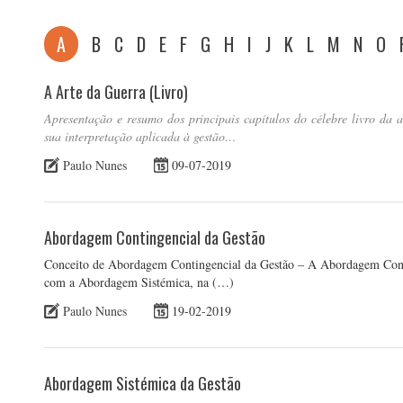
A
B
C
D
E
F
G
H
I
J
K
L
M
N
O
A Arte da Guerra (Livro)
Apresentação e resumo dos principais capítulos do célebre livro da 
sua interpretação aplicada à gestão…
Paulo Nunes
09-07-2019
Abordagem Contingencial da Gestão
Conceito de Abordagem Contingencial da Gestão – A Abordagem Conti
com a Abordagem Sistémica, na (…)
Paulo Nunes
19-02-2019
Abordagem Sistémica da Gestão