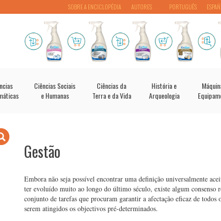
SOBRE A ENCICLOPÉDIA
AUTORES
PORTUGUÊS
ESPAÑ
ncias
Ciências Sociais
Ciências da
História e
Máquin
máticas
e Humanas
Terra e da Vida
Arqueologia
Equipam
Gestão
Embora não seja possível encontrar uma definição universalmente aceit
ter evoluído muito ao longo do último século, existe algum consenso r
conjunto de tarefas que procuram garantir a afectação eficaz de todos 
serem atingidos os objectivos pré-determinados.