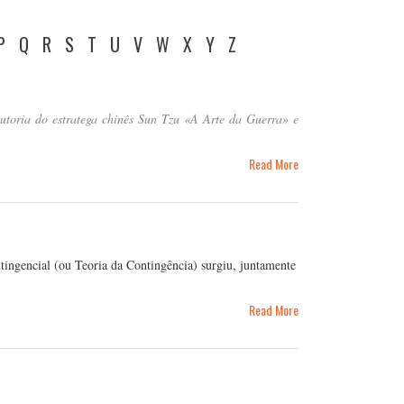
P
Q
R
S
T
U
V
W
X
Y
Z
autoria do estratega chinês Sun Tzu «A Arte da Guerra» e
Read More
ngencial (ou Teoria da Contingência) surgiu, juntamente
Read More