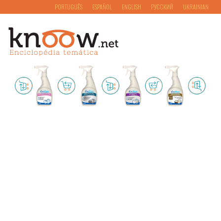
PORTUGUÊS
ESPAÑOL
ENGLISH
РУССКИЙ
UKRAINIAN