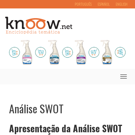
PORTUGUÊS
ESPAÑOL
ENGLISH
Toggle
naviga
Análise SWOT
Apresentação da Análise SWOT