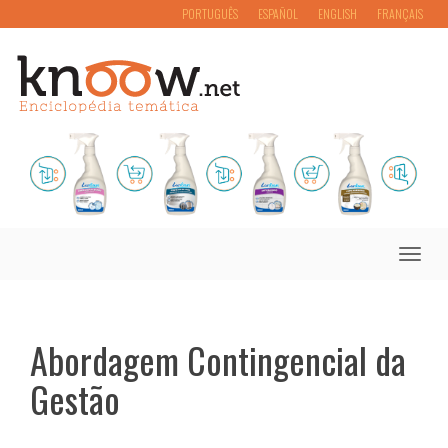
PORTUGUÊS
ESPAÑOL
ENGLISH
FRANÇAIS
Toggle
naviga
Abordagem Contingencial da
Gestão