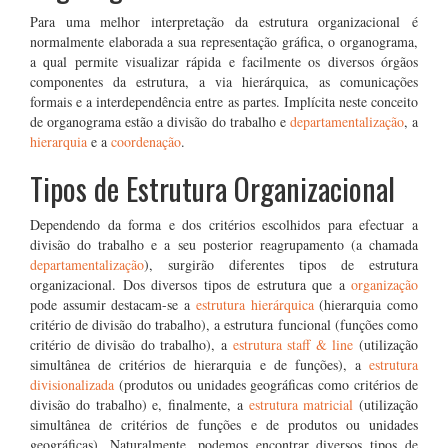
Para uma melhor interpretação da estrutura organizacional é
normalmente elaborada a sua representação gráfica, o organograma,
a qual permite visualizar rápida e facilmente os diversos órgãos
componentes da estrutura, a via hierárquica, as comunicações
formais e a interdependência entre as partes. Implícita neste conceito
de organograma estão a divisão do trabalho e
departamentalização
, a
hierarquia
e a
coordenação
.
Tipos de Estrutura Organizacional
Dependendo da forma e dos critérios escolhidos para efectuar a
divisão do trabalho e a seu posterior reagrupamento (a chamada
departamentalização
), surgirão diferentes tipos de estrutura
organizacional. Dos diversos tipos de estrutura que a
organização
pode assumir destacam-se a
estrutura hierárquica
(hierarquia como
critério de divisão do trabalho), a estrutura funcional (funções como
critério de divisão do trabalho), a
estrutura staff & line
(utilização
simultânea de critérios de hierarquia e de funções), a
estrutura
divisionalizada
(produtos ou unidades geográficas como critérios de
divisão do trabalho) e, finalmente, a
estrutura matricial
(utilização
simultânea de critérios de funções e de produtos ou unidades
geográficas). Naturalmente, podemos encontrar diversos tipos de