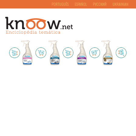
PORTUGUÊS
ESPAÑOL
РУССКИЙ
UKRAINIAN