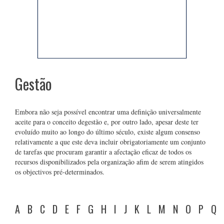
Gestão
Embora não seja possível encontrar uma definição universalmente
aceite para o conceito degestão e, por outro lado, apesar deste ter
evoluído muito ao longo do último século, existe algum consenso
relativamente a que este deva incluir obrigatoriamente um conjunto
de tarefas que procuram garantir a afectação eficaz de todos os
recursos disponibilizados pela organização afim de serem atingidos
os objectivos pré-determinados.
A
B
C
D
E
F
G
H
I
J
K
L
M
N
O
P
Q