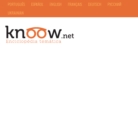
PORTUGUÊS
ESPAÑOL
ENGLISH
FRANÇAIS
DEUTSCH
РУССКИЙ
UKRAINIAN