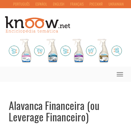
PORTUGUÊS
ESPAÑOL
ENGLISH
FRANÇAIS
РУССКИЙ
UKRAINIAN
Toggle
naviga
Alavanca Financeira (ou
Leverage Financeiro)