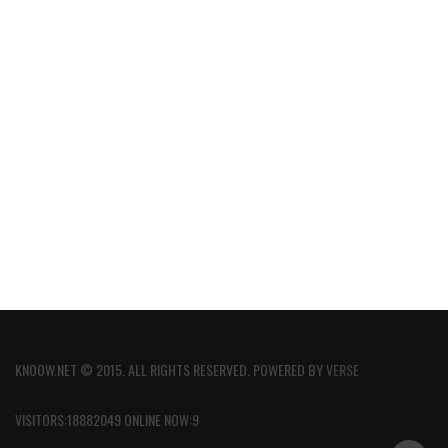
KNOOW.NET © 2015. ALL RIGHTS RESERVED. POWERED BY
VERSE
VISITORS:18882049 ONLINE NOW:9