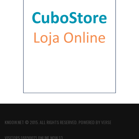
KNOOW.NET © 2015. ALL RIGHTS RESERVED. POWERED BY
VERSE
VISITORS:18890021 ONLINE NOW:13