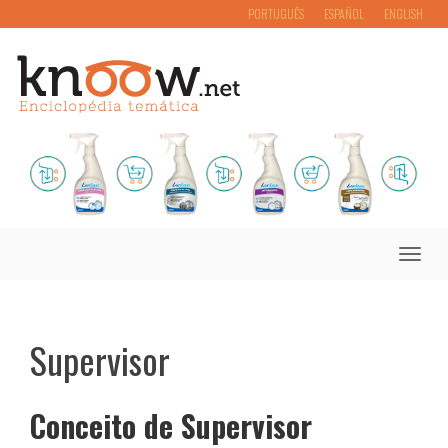
PORTUGUÊS
ESPAÑOL
ENGLISH
Toggle
naviga
Supervisor
Conceito de Supervisor