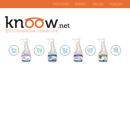
PORTUGUÊS
ESPAÑOL
ENGLISH
FRANÇAIS