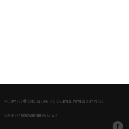
KNOOW.NET © 2015. ALL RIGHTS RESERVED. POWERED BY
VERSE
VISITORS:18892506 ONLINE NOW:9