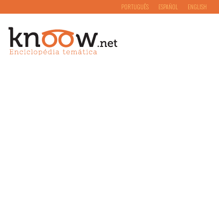
PORTUGUÊS
ESPAÑOL
ENGLISH