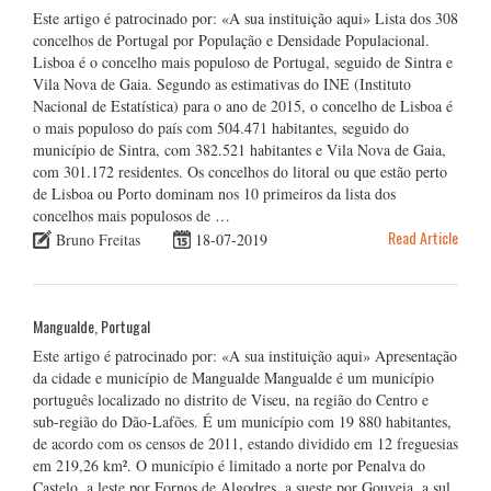
Este artigo é patrocinado por: «A sua instituição aqui» Lista dos 308
concelhos de Portugal por População e Densidade Populacional.
Lisboa é o concelho mais populoso de Portugal, seguido de Sintra e
Vila Nova de Gaia. Segundo as estimativas do INE (Instituto
Nacional de Estatística) para o ano de 2015, o concelho de Lisboa é
o mais populoso do país com 504.471 habitantes, seguido do
município de Sintra, com 382.521 habitantes e Vila Nova de Gaia,
com 301.172 residentes. Os concelhos do litoral ou que estão perto
de Lisboa ou Porto dominam nos 10 primeiros da lista dos
concelhos mais populosos de …
Read Article
Bruno Freitas
18-07-2019
Mangualde, Portugal
Este artigo é patrocinado por: «A sua instituição aqui» Apresentação
da cidade e município de Mangualde Mangualde é um município
português localizado no distrito de Viseu, na região do Centro e
sub-região do Dão-Lafões. É um município com 19 880 habitantes,
de acordo com os censos de 2011, estando dividido em 12 freguesias
em 219,26 km². O município é limitado a norte por Penalva do
Castelo, a leste por Fornos de Algodres, a sueste por Gouveia, a sul