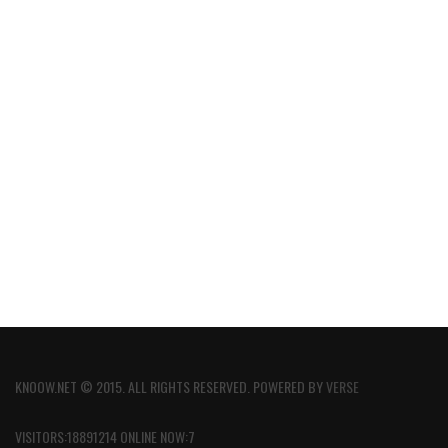
KNOOW.NET © 2015. ALL RIGHTS RESERVED. POWERED BY
VERSE
VISITORS:18891214 ONLINE NOW:7