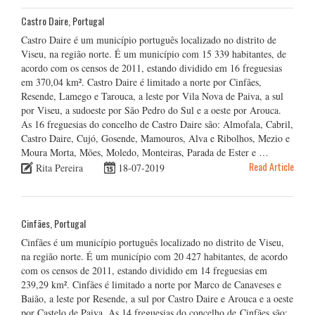
Castro Daire, Portugal
Castro Daire é um município português localizado no distrito de
Viseu, na região norte. É um município com 15 339 habitantes, de
acordo com os censos de 2011, estando dividido em 16 freguesias
em 370,04 km². Castro Daire é limitado a norte por Cinfães,
Resende, Lamego e Tarouca, a leste por Vila Nova de Paiva, a sul
por Viseu, a sudoeste por São Pedro do Sul e a oeste por Arouca.
As 16 freguesias do concelho de Castro Daire são: Almofala, Cabril,
Castro Daire, Cujó, Gosende, Mamouros, Alva e Ribolhos, Mezio e
Moura Morta, Mões, Moledo, Monteiras, Parada de Ester e …
Read Article
Rita Pereira
18-07-2019
Cinfães, Portugal
Cinfães é um município português localizado no distrito de Viseu,
na região norte. É um município com 20 427 habitantes, de acordo
com os censos de 2011, estando dividido em 14 freguesias em
239,29 km². Cinfães é limitado a norte por Marco de Canaveses e
Baião, a leste por Resende, a sul por Castro Daire e Arouca e a oeste
por Castelo de Paiva. As 14 freguesias do concelho de Cinfães são: