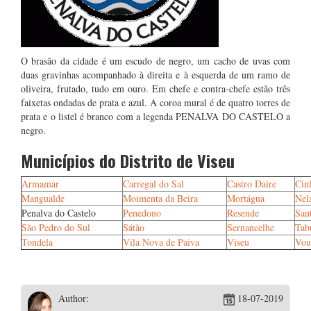
O brasão da cidade é um escudo de negro, um cacho de uvas com
duas gravinhas acompanhado à direita e à esquerda de um ramo de
oliveira, frutado, tudo em ouro. Em chefe e contra-chefe estão três
faixetas ondadas de prata e azul. A coroa mural é de quatro torres de
prata e o listel é branco com a legenda PENALVA DO CASTELO a
negro.
Municípios do Distrito de Viseu
Armamar
Carregal do Sal
Castro Daire
Cin
Mangualde
Moimenta da Beira
Mortágua
Nel
Penalva do Castelo
Penedono
Resende
San
São Pedro do Sul
Sátão
Sernancelhe
Tab
Tondela
Vila Nova de Paiva
Viseu
Vou
Author:
18-07-2019