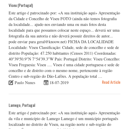
Viseu (Portugal)
Este artigo é patrocinado por: «A sua instituição aqui» Apresentação
da Cidade e Concelho de Viseu FOTO (ainda não temos fotografia
da localidade... ajude-nos enviando uma ou mais fotos desta
localidade para que possamos colocar neste espaço... deverá ser uma
fotografia da sua autoria e não deverá possuir direitos de autor...
pode enviar para geral@knoow.net) FICHA DA LOCALIDADE
Localidade: Viseu Classificação: Cidade, sede de concelho e sede de
distrito População: 47.250 habitantes (Censos 2011) Coordenadas:
40°39'50.9"N 7°54'39.3"W País: Portugal Distrito: Viseu Concelho:
Viseu Freguesia: Viseu .... Viseu é uma cidade portuguesa e sede de
concelho e de distrito com o mesmo nome, pertencente à região
Centro e sub-região do Dão-Lafões. A população total …
Read Article
Paulo Nunes
18-07-2019
Lamego, Portugal
Este artigo é patrocinado por: «A sua instituição aqui» Apresentação
da vila e município de Lamego Lamego é um município português
localizado no distrito de Viseu, na região norte e sub-região do