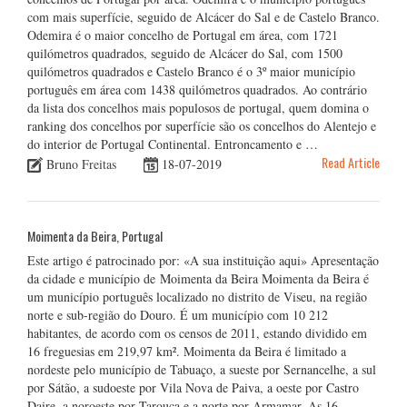
com mais superfície, seguido de Alcácer do Sal e de Castelo Branco.
Odemira é o maior concelho de Portugal em área, com 1721
quilómetros quadrados, seguido de Alcácer do Sal, com 1500
quilómetros quadrados e Castelo Branco é o 3º maior município
português em área com 1438 quilómetros quadrados. Ao contrário
da lista dos concelhos mais populosos de portugal, quem domina o
ranking dos concelhos por superfície são os concelhos do Alentejo e
do interior de Portugal Continental. Entroncamento e …
Read Article
Bruno Freitas
18-07-2019
Moimenta da Beira, Portugal
Este artigo é patrocinado por: «A sua instituição aqui» Apresentação
da cidade e município de Moimenta da Beira Moimenta da Beira é
um município português localizado no distrito de Viseu, na região
norte e sub-região do Douro. É um município com 10 212
habitantes, de acordo com os censos de 2011, estando dividido em
16 freguesias em 219,97 km². Moimenta da Beira é limitado a
nordeste pelo município de Tabuaço, a sueste por Sernancelhe, a sul
por Sátão, a sudoeste por Vila Nova de Paiva, a oeste por Castro
Daire, a noroeste por Tarouca e a norte por Armamar. As 16