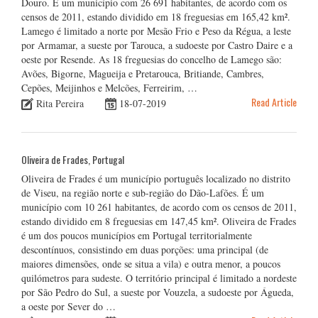
Douro. É um município com 26 691 habitantes, de acordo com os
censos de 2011, estando dividido em 18 freguesias em 165,42 km².
Lamego é limitado a norte por Mesão Frio e Peso da Régua, a leste
por Armamar, a sueste por Tarouca, a sudoeste por Castro Daire e a
oeste por Resende. As 18 freguesias do concelho de Lamego são:
Avões, Bigorne, Magueija e Pretarouca, Britiande, Cambres,
Cepões, Meijinhos e Melcões, Ferreirim, …
Read Article
Rita Pereira
18-07-2019
Oliveira de Frades, Portugal
Oliveira de Frades é um município português localizado no distrito
de Viseu, na região norte e sub-região do Dão-Lafões. É um
município com 10 261 habitantes, de acordo com os censos de 2011,
estando dividido em 8 freguesias em 147,45 km². Oliveira de Frades
é um dos poucos municípios em Portugal territorialmente
descontínuos, consistindo em duas porções: uma principal (de
maiores dimensões, onde se situa a vila) e outra menor, a poucos
quilómetros para sudeste. O território principal é limitado a nordeste
por São Pedro do Sul, a sueste por Vouzela, a sudoeste por Águeda,
a oeste por Sever do …