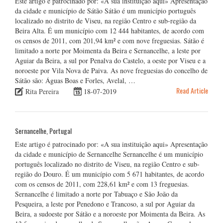
Este artigo é patrocinado por: «A sua instituição aqui» Apresentação
da cidade e município de Sátão Sátão é um município português
localizado no distrito de Viseu, na região Centro e sub-região da
Beira Alta. É um município com 12 444 habitantes, de acordo com
os censos de 2011, com 201,94 km² e com nove freguesias. Sátão é
limitado a norte por Moimenta da Beira e Sernancelhe, a leste por
Aguiar da Beira, a sul por Penalva do Castelo, a oeste por Viseu e a
noroeste por Vila Nova de Paiva. As nove freguesias do concelho de
Sátão são: Águas Boas e Forles, Avelal, …
Read Article
Rita Pereira
18-07-2019
Sernancelhe, Portugal
Este artigo é patrocinado por: «A sua instituição aqui» Apresentação
da cidade e município de Sernancelhe Sernancelhe é um município
português localizado no distrito de Viseu, na região Centro e sub-
região do Douro. É um município com 5 671 habitantes, de acordo
com os censos de 2011, com 228,61 km² e com 13 freguesias.
Sernancelhe é limitado a norte por Tabuaço e São João da
Pesqueira, a leste por Penedono e Trancoso, a sul por Aguiar da
Beira, a sudoeste por Sátão e a noroeste por Moimenta da Beira. As