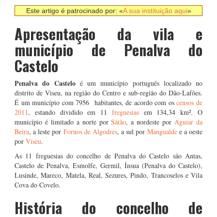
Este artigo é patrocinado por: «
A sua instituição aqui
»
Apresentação da vila e
município de Penalva do
Castelo
Penalva do Castelo
é um município português localizado no
distrito de Viseu, na região do Centro e sub-região do Dão-Lafões.
É um município com 7956 habitantes, de acordo com os
censos de
2011
, estando dividido em 11
freguesias
em 134,34 km². O
município é limitado a norte por
Sátão
, a nordeste por
Aguiar da
Beira
, a leste por
Fornos de Algodres
, a sul por
Mangualde
e a oeste
por
Viseu
.
As 11 freguesias do concelho de Penalva do Castelo são Antas,
Castelo de Penalva, Esmolfe, Germil, Ínsua (Penalva do Castelo),
Lusinde, Mareco, Matela, Real, Sezures, Pindo, Trancoselos e Vila
Cova do Covelo.
História do concelho de