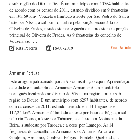
e sub-região do Dão-Lafões. É um município com 10564 habitantes,
de acordo com os censos de 2011, estando dividido em 9 freguesias
em 193,69 km². Vouzela é limitado a norte por São Pedro do Sul, a
leste por Viseu, a sul por Tondela e pela porção secundária de
Oliveira de Frades, a sudoeste por Águeda e a noroeste pela porção
principal de Oliveira de Frades. As 9 freguesias do concelho de
Vouzela são: …
Read Article
Rita Pereira
18-07-2019
Armamar, Portugal
Este artigo é patrocinado por: «A sua instituição aqui» Apresentação
da cidade e município de Armamar Armamar é um município
português localizado no distrito de Viseu, na região norte e sub-
região do Douro. É um município com 6297 habitantes, de acordo
com os censos de 2011, estando dividido em 14 freguesias em
117,24 km². Armamar é limitado a norte por Peso da Régua, a sul
pelo rio Douro, a leste por Tabuaço, a sudeste por Moimenta da
Beira, a sudoeste por Tarouca e a oeste por Lamego. As 14
freguesias do concelho de Armamar são: Aldeias, Aricera e
Goujoim, Armamar, Cimbres, Folgosa, Fontelo, Queimada, …