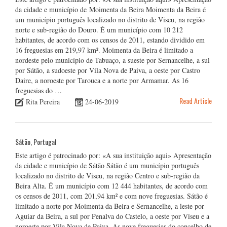
da cidade e município de Moimenta da Beira Moimenta da Beira é
um município português localizado no distrito de Viseu, na região
norte e sub-região do Douro. É um município com 10 212
habitantes, de acordo com os censos de 2011, estando dividido em
16 freguesias em 219,97 km². Moimenta da Beira é limitado a
nordeste pelo município de Tabuaço, a sueste por Sernancelhe, a sul
por Sátão, a sudoeste por Vila Nova de Paiva, a oeste por Castro
Daire, a noroeste por Tarouca e a norte por Armamar. As 16
freguesias do …
Read Article
Rita Pereira
24-06-2019
Sátão, Portugal
Este artigo é patrocinado por: «A sua instituição aqui» Apresentação
da cidade e município de Sátão Sátão é um município português
localizado no distrito de Viseu, na região Centro e sub-região da
Beira Alta. É um município com 12 444 habitantes, de acordo com
os censos de 2011, com 201,94 km² e com nove freguesias. Sátão é
limitado a norte por Moimenta da Beira e Sernancelhe, a leste por
Aguiar da Beira, a sul por Penalva do Castelo, a oeste por Viseu e a
noroeste por Vila Nova de Paiva. As nove freguesias do concelho de