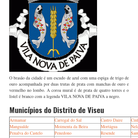
O brasão da cidade é um escudo de azul com uma espiga de trigo de
ouro acompanhada por duas trutas de prata com manchas de ouro e
vermelho no lombo. A coroa mural é de prata de quatro torres e o
listel é branco com a legenda VILA NOVA DE PAIVA a negro.
Municípios do Distrito de Viseu
Armamar
Carregal do Sal
Castro Daire
Cin
Mangualde
Moimenta da Beira
Mortágua
Nel
Penalva do Castelo
Penedono
Resende
San