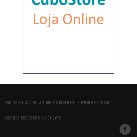
KNOOW.NET © 2015. ALL RIGHTS RESERVED. POWERED BY
VERSE
VISITORS:18899656 ONLINE NOW:5