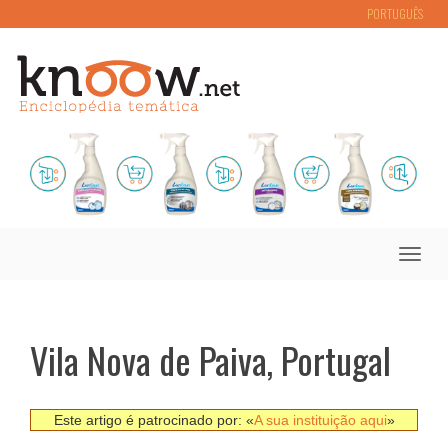
PORTUGUÊS
Toggle
naviga
Vila Nova de Paiva, Portugal
Este artigo é patrocinado por: «
A sua instituição aqui
»