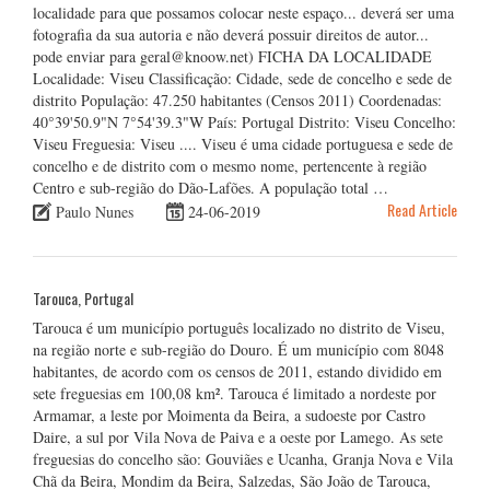
localidade para que possamos colocar neste espaço... deverá ser uma
fotografia da sua autoria e não deverá possuir direitos de autor...
pode enviar para geral@knoow.net) FICHA DA LOCALIDADE
Localidade: Viseu Classificação: Cidade, sede de concelho e sede de
distrito População: 47.250 habitantes (Censos 2011) Coordenadas:
40°39'50.9"N 7°54'39.3"W País: Portugal Distrito: Viseu Concelho:
Viseu Freguesia: Viseu .... Viseu é uma cidade portuguesa e sede de
concelho e de distrito com o mesmo nome, pertencente à região
Centro e sub-região do Dão-Lafões. A população total …
Read Article
Paulo Nunes
24-06-2019
Tarouca, Portugal
Tarouca é um município português localizado no distrito de Viseu,
na região norte e sub-região do Douro. É um município com 8048
habitantes, de acordo com os censos de 2011, estando dividido em
sete freguesias em 100,08 km². Tarouca é limitado a nordeste por
Armamar, a leste por Moimenta da Beira, a sudoeste por Castro
Daire, a sul por Vila Nova de Paiva e a oeste por Lamego. As sete
freguesias do concelho são: Gouviães e Ucanha, Granja Nova e Vila
Chã da Beira, Mondim da Beira, Salzedas, São João de Tarouca,