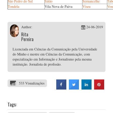
São Pedro do Sul
Sátão
Sernancelhe
Tab
Tondela
Vila Nova de Paiva
Viseu
Vou
Author:
24-06-2019
Rita
Pereira
Licenciada em Ciências da Comunicação pela Universidade
do Minho e mestre em Ciências da Comunicação, com
especialização em Informação e Jornalismo pela mesma
instituição. Jornalista de profissão.
533 Visualizações
Tags: