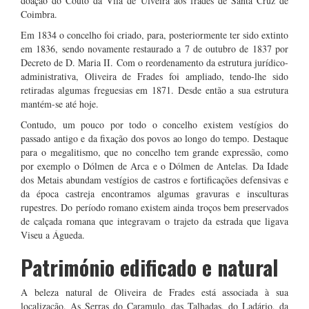
doação do Couto da Vila de Ulveira aos frades de Santa Cruz de
Coimbra.
Em 1834 o concelho foi criado, para, posteriormente ter sido extinto
em 1836, sendo novamente restaurado a 7 de outubro de 1837 por
Decreto de D. Maria II. Com o reordenamento da estrutura jurídico-
administrativa, Oliveira de Frades foi ampliado, tendo-lhe sido
retiradas algumas freguesias em 1871. Desde então a sua estrutura
mantém-se até hoje.
Contudo, um pouco por todo o concelho existem vestígios do
passado antigo e da fixação dos povos ao longo do tempo. Destaque
para o megalitismo, que no concelho tem grande expressão, como
por exemplo o Dólmen de Arca e o Dólmen de Antelas. Da Idade
dos Metais abundam vestígios de castros e fortificações defensivas e
da época castreja encontramos algumas gravuras e insculturas
rupestres. Do período romano existem ainda troços bem preservados
de calçada romana que integravam o trajeto da estrada que ligava
Viseu a Águeda.
Património edificado e natural
A beleza natural de Oliveira de Frades está associada à sua
localização. As Serras do Caramulo, das Talhadas, do Ladário, da