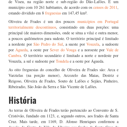
de Viseu, na região norte e sub-região do Dão-Lafões. É um
município com 10 261 habitantes, de acordo com os
censos de 2011
,
estando dividido em 8
freguesias
em 147,45 km².
Oliveira de Frades é um dos poucos
municípios em Portugal
territorialmente descontínuos
, consistindo em duas porções: uma
principal (de maiores dimensões, onde se situa a vila) e outra menor,
a poucos quilómetros para sudeste. O território principal é limitado
a nordeste por
São Pedro do Sul
, a sueste por
Vouzela
, a sudoeste
por
Águeda
, a oeste por
Sever do Vouga
e a noroeste por
Vale de
Cambra
. O território secundário é limitado a norte e nordeste por
Vouzela, a sul e sudoeste por
Tondela
e a oeste por Águeda.
As oito freguesias do concelho de Oliveira de Frades são: Arca e
Varzielas (na porção menor), Arcozelo das Maias, Destriz e
Reigoso, Oliveira de Frades, Souto de Lafões e Sejães, Pinheiro,
Ribeiradio, São João da Serra e São Vicente de Lafões.
História
As terras de Oliveira de Frades terão pertencido ao Convento de S.
Cristóvão, fundado em 1123, e, segundo outros, aos frades de Santa
Cruz. Mais tarde, em 1169, D. Afonso Henriques confirmou a