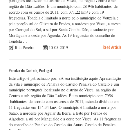
português localizado no distrito de Viseu, na região Centro e sub-
região do Dão-Lafões. É um município com 28 946 habitantes, de
acordo com os censos de 2011, com 371,22 km² e com 19
freguesias. Tondela é limitado a norte pelo município de Vouzela e
pela porção sul de Oliveira de Frades, a nordeste por Viseu, a sueste
por Carregal do Sal, a sul por Santa Comba Dão, a sudoeste por
Mortágua e a oeste por Águeda. As 19 freguesias do concelho de
Tondela …
Read Article
Rita Pereira
10-05-2019
Penalva do Castelo, Portugal
Este artigo é patrocinado por: «A sua instituição aqui» Apresentação
da vila e município de Penalva do Castelo Penalva do Castelo é um
município português localizado no distrito de Viseu, na região do
Centro e sub-região do Dão-Lafões. É um município com 7956
habitantes, de acordo com os censos de 2011, estando dividido em
11 freguesias em 134,34 km². O município é limitado a norte por
Sátão, a nordeste por Aguiar da Beira, a leste por Fornos de
Algodres, a sul por Mangualde e a oeste por Viseu. As 11 freguesias
do concelho de Penalva do Castelo são Antas, Castelo de Penalva,