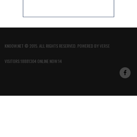
KNOOW.NET © 2015. ALL RIGHTS RESERVED. POWERED BY
VERSE
VISITORS:18881304 ONLINE NOW:14