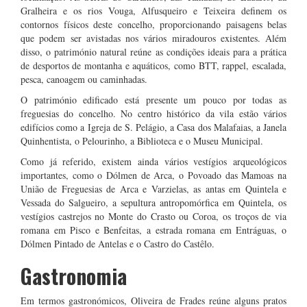
Gralheira e os rios Vouga, Alfusqueiro e Teixeira definem os
contornos físicos deste concelho, proporcionando paisagens belas
que podem ser avistadas nos vários miradouros existentes. Além
disso, o património natural reúne as condições ideais para a prática
de desportos de montanha e aquáticos, como BTT, rappel, escalada,
pesca, canoagem ou caminhadas.
O património edificado está presente um pouco por todas as
freguesias do concelho. No centro histórico da vila estão vários
edifícios como a Igreja de S. Pelágio, a Casa dos Malafaias, a Janela
Quinhentista, o Pelourinho, a Biblioteca e o Museu Municipal.
Como já referido, existem ainda vários vestígios arqueológicos
importantes, como o Dólmen de Arca, o Povoado das Mamoas na
União de Freguesias de Arca e Varzielas, as antas em Quintela e
Vessada do Salgueiro, a sepultura antropomórfica em Quintela, os
vestígios castrejos no Monte do Crasto ou Coroa, os troços de via
romana em Pisco e Benfeitas, a estrada romana em Entráguas, o
Dólmen Pintado de Antelas e o Castro do Castêlo.
Gastronomia
Em termos gastronómicos, Oliveira de Frades reúne alguns pratos