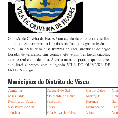
O brasão de Oliveira de Frades é um escudo de ouro, com uma flor-
de-lis de azul, acompanhada e duas abelhas de negro realçadas de
ouro. Em chefe estão duas trompas de caça afrontadas de negro
forradas de vermelho. Em contra-chefe vemos três faixas ondadas,
duas de azul e uma de prata. A coroa mural de prata de quatro torres
e o listel é branco com a legenda VILA DE OLIVEIRA DE
FRADES a negro.
Municípios do Distrito de Viseu
Armamar
Carregal do Sal
Castro Daire
Cin
Mangualde
Moimenta da Beira
Mortágua
Nel
Penalva do Castelo
Penedono
Resende
San
São Pedro do Sul
Sátão
Sernancelhe
Tab
Tondela
Vila Nova de Paiva
Viseu
Vou