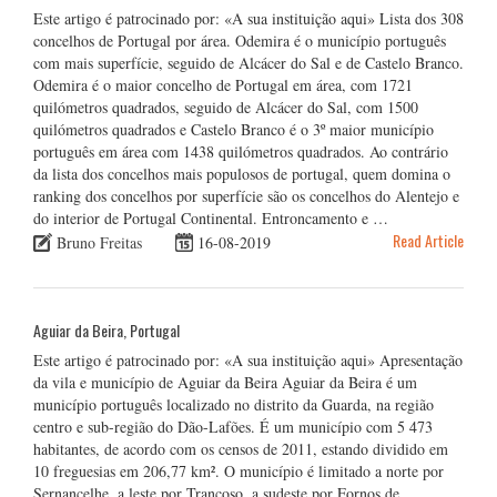
Este artigo é patrocinado por: «A sua instituição aqui» Lista dos 308
concelhos de Portugal por área. Odemira é o município português
com mais superfície, seguido de Alcácer do Sal e de Castelo Branco.
Odemira é o maior concelho de Portugal em área, com 1721
quilómetros quadrados, seguido de Alcácer do Sal, com 1500
quilómetros quadrados e Castelo Branco é o 3º maior município
português em área com 1438 quilómetros quadrados. Ao contrário
da lista dos concelhos mais populosos de portugal, quem domina o
ranking dos concelhos por superfície são os concelhos do Alentejo e
do interior de Portugal Continental. Entroncamento e …
Read Article
Bruno Freitas
16-08-2019
Aguiar da Beira, Portugal
Este artigo é patrocinado por: «A sua instituição aqui» Apresentação
da vila e município de Aguiar da Beira Aguiar da Beira é um
município português localizado no distrito da Guarda, na região
centro e sub-região do Dão-Lafões. É um município com 5 473
habitantes, de acordo com os censos de 2011, estando dividido em
10 freguesias em 206,77 km². O município é limitado a norte por
Sernancelhe, a leste por Trancoso, a sudeste por Fornos de