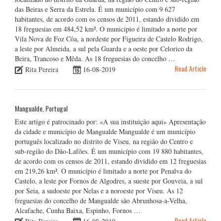
das Beiras e Serra da Estrela. É um município com 9 627
habitantes, de acordo com os censos de 2011, estando dividido em
18 freguesias em 484,52 km². O município é limitado a norte por
Vila Nova de Foz Côa, a nordeste por Figueira de Castelo Rodrigo,
a leste por Almeida, a sul pela Guarda e a oeste por Celorico da
Beira, Trancoso e Mêda. As 18 freguesias do concelho …
Read Article
Rita Pereira
16-08-2019
Mangualde, Portugal
Este artigo é patrocinado por: «A sua instituição aqui» Apresentação
da cidade e município de Mangualde Mangualde é um município
português localizado no distrito de Viseu, na região do Centro e
sub-região do Dão-Lafões. É um município com 19 880 habitantes,
de acordo com os censos de 2011, estando dividido em 12 freguesias
em 219,26 km². O município é limitado a norte por Penalva do
Castelo, a leste por Fornos de Algodres, a sueste por Gouveia, a sul
por Seia, a sudoeste por Nelas e a noroeste por Viseu. As 12
freguesias do concelho de Mangualde são Abrunhosa-a-Velha,
Alcafache, Cunha Baixa, Espinho, Fornos …
Read Article