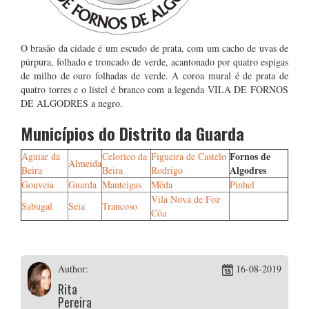
O brasão da cidade é um escudo de prata, com um cacho de uvas de
púrpura, folhado e troncado de verde, acantonado por quatro espigas
de milho de ouro folhadas de verde. A coroa mural é de prata de
quatro torres e o listel é branco com a legenda VILA DE FORNOS
DE ALGODRES a negro.
Municípios do Distrito da Guarda
Fornos de
Aguiar da
Celorico da
Figueira de Castelo
Almeida
Algodres
Beira
Beira
Rodrigo
Gouveia
Guarda
Manteigas
Mêda
Pinhel
Vila Nova de Foz
Sabugal
Seia
Trancoso
Côa
Author:
16-08-2019
Rita
Pereira