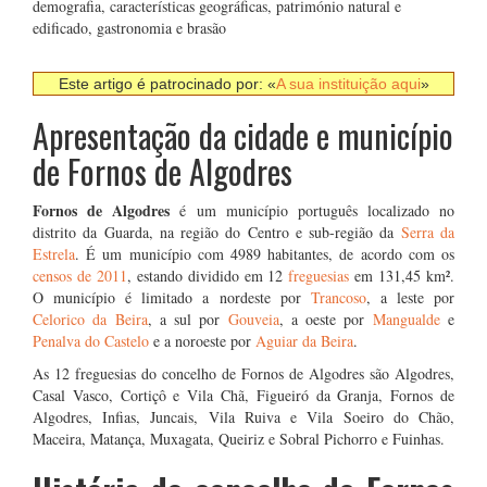
demografia, características geográficas, património natural e
edificado, gastronomia e brasão
Este artigo é patrocinado por: «
A sua instituição aqui
»
Apresentação da cidade e município
de Fornos de Algodres
Fornos de Algodres
é um município português localizado no
distrito da Guarda, na região do Centro e sub-região da
Serra da
Estrela
. É um município com 4989 habitantes, de acordo com os
censos de 2011
, estando dividido em 12
freguesias
em 131,45 km².
O município é limitado a nordeste por
Trancoso
, a leste por
Celorico da Beira
, a sul por
Gouveia
, a oeste por
Mangualde
e
Penalva do Castelo
e a noroeste por
Aguiar da Beira
.
As 12 freguesias do concelho de Fornos de Algodres são Algodres,
Casal Vasco, Cortiçô e Vila Chã, Figueiró da Granja, Fornos de
Algodres, Infias, Juncais, Vila Ruiva e Vila Soeiro do Chão,
Maceira, Matança, Muxagata, Queiriz e Sobral Pichorro e Fuinhas.