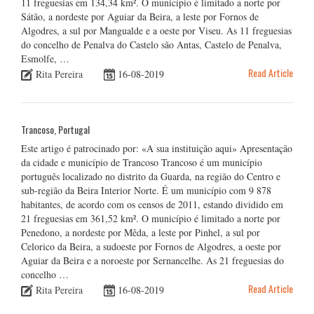
11 freguesias em 134,34 km². O município é limitado a norte por
Sátão, a nordeste por Aguiar da Beira, a leste por Fornos de
Algodres, a sul por Mangualde e a oeste por Viseu. As 11 freguesias
do concelho de Penalva do Castelo são Antas, Castelo de Penalva,
Esmolfe, …
Read Article
Rita Pereira
16-08-2019
Trancoso, Portugal
Este artigo é patrocinado por: «A sua instituição aqui» Apresentação
da cidade e município de Trancoso Trancoso é um município
português localizado no distrito da Guarda, na região do Centro e
sub-região da Beira Interior Norte. É um município com 9 878
habitantes, de acordo com os censos de 2011, estando dividido em
21 freguesias em 361,52 km². O município é limitado a norte por
Penedono, a nordeste por Mêda, a leste por Pinhel, a sul por
Celorico da Beira, a sudoeste por Fornos de Algodres, a oeste por
Aguiar da Beira e a noroeste por Sernancelhe. As 21 freguesias do
concelho …
Read Article
Rita Pereira
16-08-2019