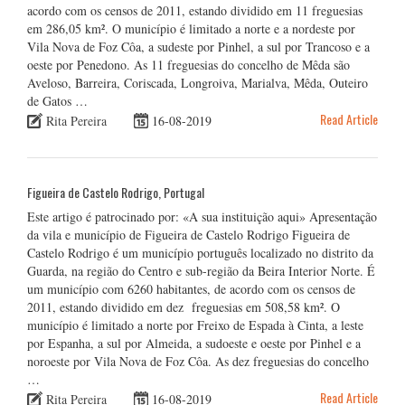
acordo com os censos de 2011, estando dividido em 11 freguesias
em 286,05 km². O município é limitado a norte e a nordeste por
Vila Nova de Foz Côa, a sudeste por Pinhel, a sul por Trancoso e a
oeste por Penedono. As 11 freguesias do concelho de Mêda são
Aveloso, Barreira, Coriscada, Longroiva, Marialva, Mêda, Outeiro
de Gatos …
Read Article
Rita Pereira
16-08-2019
Figueira de Castelo Rodrigo, Portugal
Este artigo é patrocinado por: «A sua instituição aqui» Apresentação
da vila e município de Figueira de Castelo Rodrigo Figueira de
Castelo Rodrigo é um município português localizado no distrito da
Guarda, na região do Centro e sub-região da Beira Interior Norte. É
um município com 6260 habitantes, de acordo com os censos de
2011, estando dividido em dez freguesias em 508,58 km². O
município é limitado a norte por Freixo de Espada à Cinta, a leste
por Espanha, a sul por Almeida, a sudoeste e oeste por Pinhel e a
noroeste por Vila Nova de Foz Côa. As dez freguesias do concelho
…
Read Article
Rita Pereira
16-08-2019