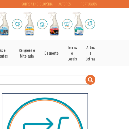
SOBRE A ENCICLOPÉDIA
AUTORES
PORTUGUÊS
Terras
Artes
as e
Religiões e
Desporto
e
e
entos
Mitologia
Locais
Letras