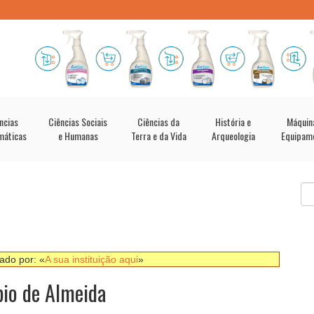
ncias
Ciências Sociais
Ciências da
História e
Máquin
máticas
e Humanas
Terra e da Vida
Arqueologia
Equipam
nado por: «
A sua instituição aqui
»
pio de Almeida