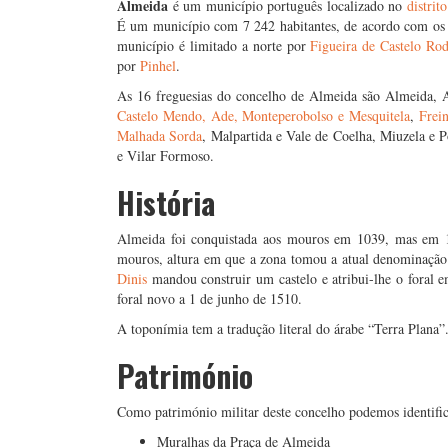
Almeida
é um município português localizado no
distrito
É um município com 7 242 habitantes, de acordo com o
município é limitado a norte por
Figueira de Castelo Ro
por
Pinhel
.
As 16 freguesias do concelho de Almeida são Almeida, A
Castelo Mendo, Ade, Monteperobolso e Mesquitela
,
Frei
Malhada Sorda
, Malpartida e Vale de Coelha, Miuzela e 
e Vilar Formoso.
História
Almeida foi conquistada aos mouros em 1039, mas em
mouros, altura em que a zona tomou a atual denominação.
Dinis
mandou construir um castelo e atribui-lhe o foral e
foral novo a 1 de junho de 1510.
A toponímia tem a tradução literal do árabe “Terra Plana”
Património
Como património militar deste concelho podemos identific
Muralhas da Praça de Almeida