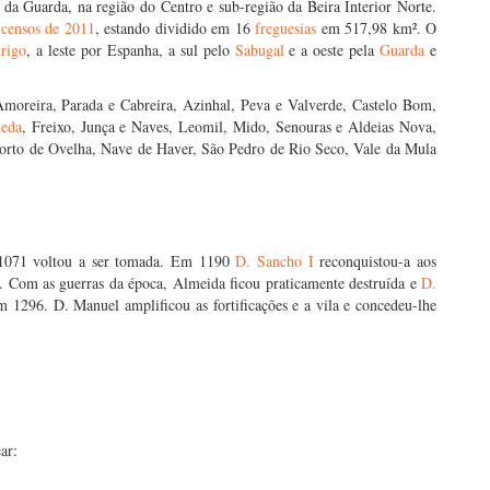
da Guarda, na região do Centro e sub-região da Beira Interior Norte.
s
censos de 2011
, estando dividido em 16
freguesias
em 517,98 km². O
drigo
, a leste por Espanha, a sul pelo
Sabugal
e a oeste pela
Guarda
e
moreira, Parada e Cabreira, Azinhal, Peva e Valverde, Castelo Bom,
neda
, Freixo, Junça e Naves, Leomil, Mido, Senouras e Aldeias Nova,
Porto de Ovelha, Nave de Haver, São Pedro de Rio Seco, Vale da Mula
 1071 voltou a ser tomada. Em 1190
D. Sancho I
reconquistou-a aos
 Com as guerras da época, Almeida ficou praticamente destruída e
D.
m 1296. D. Manuel amplificou as fortificações e a vila e concedeu-lhe
.
ar: