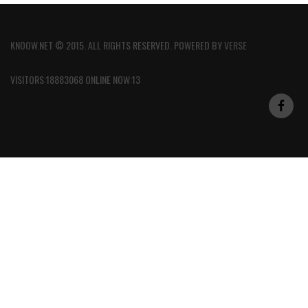
KNOOW.NET © 2015. ALL RIGHTS RESERVED. POWERED BY
VERSE
VISITORS:18883068 ONLINE NOW:13