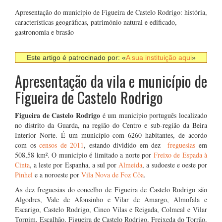
Apresentação do município de Figueira de Castelo Rodrigo: história,
características geográficas, património natural e edificado,
gastronomia e brasão
Este artigo é patrocinado por: «
A sua instituição aqui
»
Apresentação da vila e município de
Figueira de Castelo Rodrigo
Figueira de Castelo Rodrigo
é um município português localizado
no distrito da Guarda, na região do Centro e sub-região da Beira
Interior Norte. É um município com 6260 habitantes, de acordo
com os
censos de 2011
, estando dividido em dez
freguesias
em
508,58 km². O município é limitado a norte por
Freixo de Espada à
Cinta
, a leste por Espanha, a sul por
Almeida
, a sudoeste e oeste por
Pinhel
e a noroeste por
Vila Nova de Foz Côa
.
As dez freguesias do concelho de Figueira de Castelo Rodrigo são
Algodres, Vale de Afonsinho e Vilar de Amargo, Almofala e
Escarigo, Castelo Rodrigo, Cinco Vilas e Reigada, Colmeal e Vilar
Torpim, Escalhão, Figueira de Castelo Rodrigo, Freixeda do Torrão,