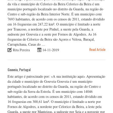
da vila e município de Celorico da Beira Celorico da Beira é um
município português localizado no distrito da Guarda, na região do
Centro e sub-região da Beira Interior Norte. É um município com
7693 habitantes, de acordo com os censos de 2011, estando dividido
em 16 freguesias em 247,22 km². O município é limitado a norte
por Trancoso, a nordeste por Pinhel, a sueste pela Guarda, a
sudoeste por Gouveia e a oeste por Fornos de Algodres. As 16
freguesias de Celorico da Beira são Açores e Velosa, Baraçal,
Carrapichana, Casas do …
Read Article
Rita Pereira
14-11-2019
Gouveia, Portugal
Este artigo é patrocinado por: «A sua instituição aqui» Apresentação
da cidade e município de Gouveia Gouveia é um município
português localizado no distrito da Guarda, na região do Centro e
sub-região da Serra da Estrela. É um município com 14046
habitantes, de acordo com os censos de 2011, estando dividido em
16 freguesias em 300,61 km². O município é limitado a norte por
Fornos de Algodres, a nordeste por Celorico da Beira, a leste pela
Guarda, a sueste por Manteigas, a sudoeste por Seia e a noroeste por