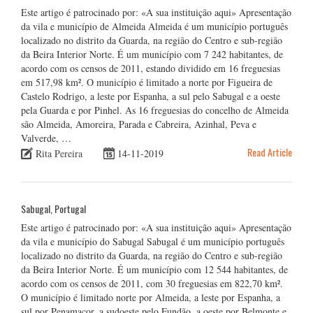
Este artigo é patrocinado por: «A sua instituição aqui» Apresentação
da vila e município de Almeida Almeida é um município português
localizado no distrito da Guarda, na região do Centro e sub-região
da Beira Interior Norte. É um município com 7 242 habitantes, de
acordo com os censos de 2011, estando dividido em 16 freguesias
em 517,98 km². O município é limitado a norte por Figueira de
Castelo Rodrigo, a leste por Espanha, a sul pelo Sabugal e a oeste
pela Guarda e por Pinhel. As 16 freguesias do concelho de Almeida
são Almeida, Amoreira, Parada e Cabreira, Azinhal, Peva e
Valverde, …
Read Article
Rita Pereira
14-11-2019
Sabugal, Portugal
Este artigo é patrocinado por: «A sua instituição aqui» Apresentação
da vila e município do Sabugal Sabugal é um município português
localizado no distrito da Guarda, na região do Centro e sub-região
da Beira Interior Norte. É um município com 12 544 habitantes, de
acordo com os censos de 2011, com 30 freguesias em 822,70 km².
O município é limitado norte por Almeida, a leste por Espanha, a
sul por Penamacor, a sudoeste pelo Fundão, a oeste por Belmonte e