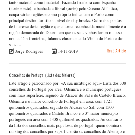
tanto material como imaterial. Fazendo fronteira com Espanha
(norte e este), e banhada a litoral (oeste) pelo Oceano Atlântico,
ocupa várias regiões e como próprio indica tem o Porto como
principal destino turístico a nível de city breaks. Outro dos pontos
de interesse desta região e que a torna reconhecida mundialmente é a
região demarcada do Douro, em que os seus vinhos levam o nosso
nome além fronteiras, falamos claramente do Vinho do Porto e das
suas …
Read Article
Jorge Rodrigues
14-11-2019
Concelhos de Portugal (Lista dos Maiores)
Este artigo é patrocinado por: «A sua instituição aqui» Lista dos 308
concelhos de Portugal por área. Odemira é o município português
com mais superfície, seguido de Alcácer do Sal e de Castelo Branco.
Odemira é o maior concelho de Portugal em área, com 1721
quilómetros quadrados, seguido de Alcácer do Sal, com 1500
quilómetros quadrados e Castelo Branco é o 3º maior município
português em área com 1438 quilómetros quadrados. Ao contrário
da lista dos concelhos mais populosos de portugal, quem domina o
ranking dos concelhos por superfície são os concelhos do Alentejo e