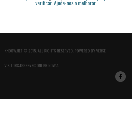
verificar. Ajude-nos a melhorar.
KNOOW.NET © 2015. ALL RIGHTS RESERVED. POWERED BY
VERSE
VISITORS:18899793 ONLINE NOW:4