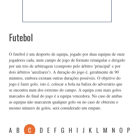
Futebol
O futebol é um desporto de equipa, jogado por duas equipas de onze
jogadores cada, num campo de jogo de formato retangular e dirigido
por um trio de arbitragem (composto pelo árbitro 'principal' e por
dois árbitros 'auxiliares'). A duração do jogo é, geralmente de 90
minutos, embora existam outras durações possíveis. O objetivo do
jogo é fazer golo, isto é, colocar a bola na baliza do adversário que
se encontra num dos extremo do campo. A equipa com mais golos
marcados do final do jogo é a equipa vencedora. No caso de ambas
as equipas não marcarem qualquer golo ou no caso de obterem o
mesmo número de golos, será considerado um empate.
A
B
C
D
E
F
G
H
I
J
K
L
M
N
O
P