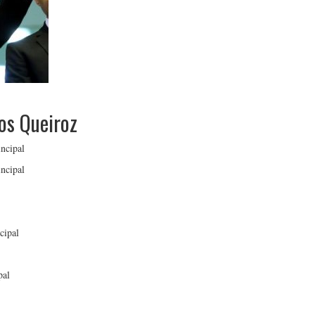
os Queiroz
ncipal
ncipal
cipal
pal