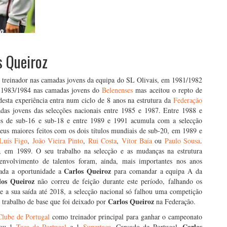
s Queiroz
 treinador nas camadas jovens da equipa do SL Olivais, em 1981/1982
 1983/1984 nas camadas jovens do
Belenenses
mas aceitou o repto de
desta experiência entra num ciclo de 8 anos na estrutura da
Federação
das jovens das selecções nacionais entre 1985 e 1987. Entre 1988 e
ões de sub-16 e sub-18 e entre 1989 e 1991 acumula com a selecção
seus maiores feitos com os dois títulos mundiais de sub-20, em 1989 e
Luís Figo
,
João Vieira Pinto
,
Rui Costa
,
Vítor Baía
ou
Paulo Sousa
.
, em 1989. O seu trabalho na selecção e as mudanças na estrutura
envolvimento de talentos foram, ainda, mais importantes nos anos
Carlos Queiroz
dada a oportunidade a
para comandar a equipa A da
los Queiroz
não correu de feição durante este período, falhando os
 a sua saída até 2018, a selecção nacional só falhou uma competição
Carlos Queiroz
o trabalho de base que foi deixado por
na Federação.
Clube de Portugal
como treinador principal para ganhar o campeonato
Carlos
stou 1
Taça de Portugal
e 1
Supertaça
. Cansado de Portugal,