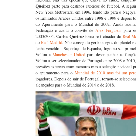
Queiroz
parte para destinos exóticos do futebol. A segu
New York Metrostars, em 1996, tendo ido para o Nagoya 
os Emirados Árabes Unidos entre 1998 e 1999 e depois tor
do Apuramento para o Mundial de 2002. Ainda assim,
Federação e aceita o convite de
Alex Ferguson
para se
Carlos Queiroz
2003/2004,
torna-se treinador do
Real M
do
Real Madrid
. Não conseguiu gerir os egos do plantel 
tenha vencido a Supertaça de Espanha, logo no seu primei
Voltou a
Manchester United
para desempenhar as funçõe
Voltou a ser seleccionador de Portugal entre 2008 e 2010,
pressões externas eram menores mas a selecção nacional p
o apuramento para o
Mundial de 2010 mas foi um percu
jogadores. Depois de sair de Portugal, tornou-se selecci
alcançados para o Mundial de 2014 e de 2018.