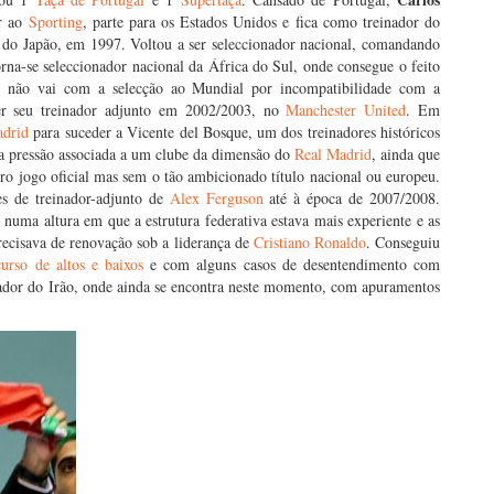
ir ao
Sporting
, parte para os Estados Unidos e fica como treinador do
do Japão, em 1997. Voltou a ser seleccionador nacional, comandando
na-se seleccionador nacional da África do Sul, onde consegue o feito
 não vai com a selecção ao Mundial por incompatibilidade com a
r seu treinador adjunto em 2002/2003, no
Manchester United
. Em
adrid
para suceder a Vicente del Bosque, um dos treinadores históricos
e a pressão associada a um clube da dimensão do
Real Madrid
, ainda que
ro jogo oficial mas sem o tão ambicionado título nacional ou europeu.
s de treinador-adjunto de
Alex Ferguson
até à época de 2007/2008.
 numa altura em que a estrutura federativa estava mais experiente e as
recisava de renovação sob a liderança de
Cristiano Ronaldo
. Conseguiu
rso de altos e baixos
e com alguns casos de desentendimento com
onador do Irão, onde ainda se encontra neste momento, com apuramentos