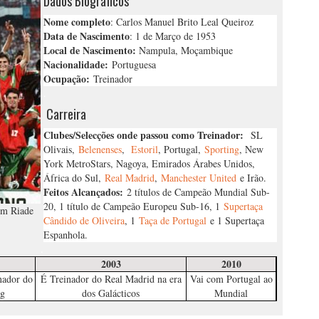
Dados Biográficos
Nome completo
: Carlos Manuel Brito Leal Queiroz
Data de Nascimento
: 1 de Março de 1953
Local de Nascimento:
Nampula, Moçambique
Nacionalidade:
Portuguesa
Ocupação:
Treinador
.
Carreira
Clubes/Selecções onde passou como Treinador:
SL
Olivais,
Belenenses
,
Estoril
, Portugal,
Sporting
, New
York MetroStars, Nagoya, Emirados Árabes Unidos,
África do Sul,
Real Madrid
,
Manchester United
e Irão.
Feitos Alcançados:
2 títulos de Campeão Mundial Sub-
20, 1 título de Campeão Europeu Sub-16, 1
Supertaça
em Riade
Cândido de Oliveira
, 1
Taça de Portugal
e 1 Supertaça
Espanhola.
.
2003
2010
.
nador do
É Treinador do Real Madrid na era
Vai com Portugal ao
ng
dos Galácticos
Mundial