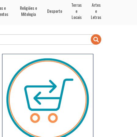
Terras
Artes
as e
Religiões e
Desporto
e
e
entos
Mitologia
Locais
Letras