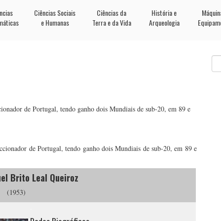
ncias
Ciências Sociais
Ciências da
História e
Máquin
máticas
e Humanas
Terra e da Vida
Arqueologia
Equipam
ccionador de Portugal, tendo ganho dois Mundiais de sub-20, em 89 e
leccionador de Portugal, tendo ganho dois Mundiais de sub-20, em 89 e
el Brito Leal Queiroz
(1953)
.