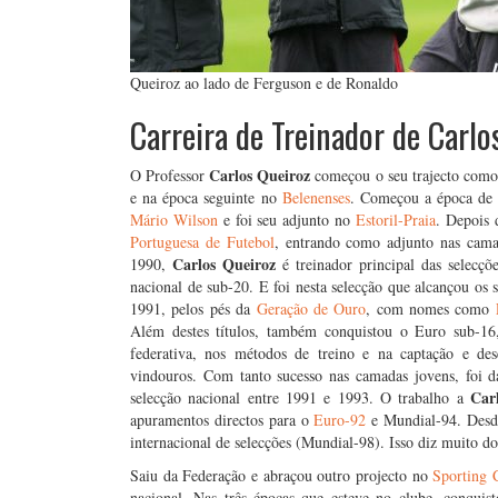
Queiroz ao lado de Ferguson e de Ronaldo
Carreira de Treinador de Carlo
Carlos Queiroz
O Professor
começou o seu trajecto como
e na época seguinte no
Belenenses
. Começou a época de
Mário Wilson
e foi seu adjunto no
Estoril-Praia
. Depois 
Portuguesa de Futebol
, entrando como adjunto nas cama
Carlos Queiroz
1990,
é treinador principal das selecç
nacional de sub-20. E foi nesta selecção que alcançou os 
1991, pelos pés da
Geração de Ouro
, com nomes como
Além destes títulos, também conquistou o Euro sub-16
federativa, nos métodos de treino e na captação e des
vindouros. Com tanto sucesso nas camadas jovens, foi 
Car
selecção nacional entre 1991 e 1993. O trabalho a
apuramentos directos para o
Euro-92
e Mundial-94. Desde
internacional de selecções (Mundial-98). Isso diz muito d
Saiu da Federação e abraçou outro projecto no
Sporting 
nacional. Nas três épocas que esteve no clube, conqui