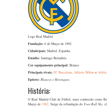
Logo Real Madrid
Fundação:
6 de Março de 1902.
Cidade/país:
Madrid, Espanha.
Estádio:
Santiago Bernabéu.
Cor equipamento principal:
Branco
Principais rivais:
FC Barcelona
,
Athletic Bilbao
e
Atléti
Epíteto:
Blancos e Merengues.
História:
O Real Madrid Club de Fútbol, mais conhecido como Rea
Março de
1902
. Surge da refundação do
Foot-Ball Sky,
c