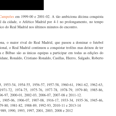
 Campeões
em 1999-00 e 2001-02. A tão ambiciona décima conquista
al da cidade, o Atlético Madrid por 4-1 no prolongamento, no tempo
ico do Real Madrid nos últimos minutos do encontro.
ona, o maior rival do Real Madrid, que passou a dominar o futebol
ional, o Real Madrid continuou a conquistar troféus mas deixou de ter
e Bilbao são as únicas equipas a participar em todas as edições do
dane, Ronaldo, Cristiano Ronaldo, Casillas, Hierro, Salgado, Roberto
3, 1953-54, 1954-55, 1956-57, 1957-58, 1960-61, 1961-62, 1962-63,
1971-72, 1974-75, 1975-76, 1977-78, 1978-79, 1979-80, 1985-86,
96-97, 2000-01, 2002-03, 2006-07, 2007-08 e 2011-12.
, 1905-06, 1906-07, 1907-08, 1916-17, 1933-34, 1935-36, 1945-46,
79-80, 1981-82, 1988-89, 1992-93, 2010-11 e 2013-14
1989, 1990, 1993, 1997, 2001, 2003, 2008 e 2012