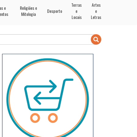
Terras
Artes
as e
Religiões e
Desporto
e
e
entos
Mitologia
Locais
Letras