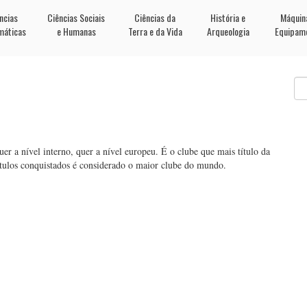
ncias
Ciências Sociais
Ciências da
História e
Máquin
máticas
e Humanas
Terra e da Vida
Arqueologia
Equipam
r a nível interno, quer a nível europeu. É o clube que mais título da
tulos conquistados é considerado o maior clube do mundo.