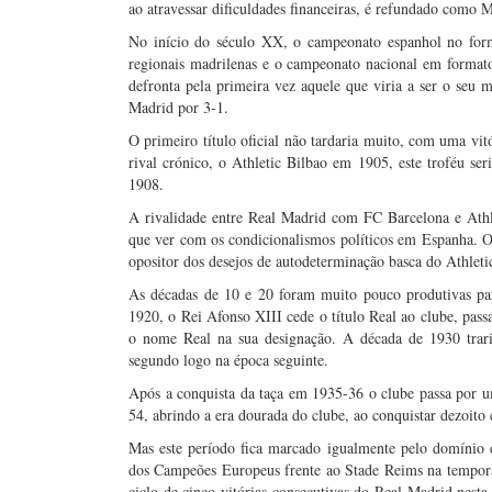
ao atravessar dificuldades financeiras, é refundado como
No início do século XX, o campeonato espanhol no forma
regionais madrilenas e o campeonato nacional em formato
defronta pela primeira vez aquele que viria a ser o seu
Madrid por 3-1.
O primeiro título oficial não tardaria muito, com uma vit
rival crónico, o Athletic Bilbao em 1905, este troféu ser
1908.
A rivalidade entre Real Madrid com FC Barcelona e Athl
que ver com os condicionalismos políticos em Espanha. O 
opositor dos desejos de autodeterminação basca do Athleti
As décadas de 10 e 20 foram muito pouco produtivas pa
1920, o Rei Afonso XIII cede o título Real ao clube, pass
o nome Real na sua designação. A década de 1930 trari
segundo logo na época seguinte.
Após a conquista da taça em 1935-36 o clube passa por u
54, abrindo a era dourada do clube, ao conquistar dezoito
Mas este período fica marcado igualmente pelo domínio 
dos Campeões Europeus frente ao Stade Reims na tempora
ciclo de cinco vitórias consecutivas do Real Madrid nest