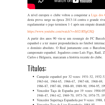
A nível europeu o clube voltou a conquistar a
Liga dos
desta prova surge na época 2013-14 contra o grande riv
regulamentar o jogo terminou 1-1 após um empate dramát
https://www.youtube.com/watch?v=Ji021RYgGXQ
A partir dos anos 90 viu-se um ressurgir do FC Barcel
espanhol e a ter maior preponderância no futebol internac
o domínio absoluto. O Real juntamente com o Barcelona 
campeonato espanhol. Jogadores como Luís Figo, Raúl, Zi
Carlos e Helguera, marcaram a história recente do clube.
Títulos:
Campeão espanhol por 32 vezes: 1931-32, 1932-3
1963-64, 1964-65, 1966-67, 1967-68, 1968-69, 
1986-87, 1987-88, 1988-89, 1989-90, 1994-95, 19
Vencedor Taça de Espanha por 19 vezes: 1904-05
1946-47, 1961-62, 1969-70, 1973-74, 1974-75, 19
Vencedor Supertaça Espanhola por 9 vezes: 1988, 
Vencedor Taça da Liga Espanhola: 1984-85