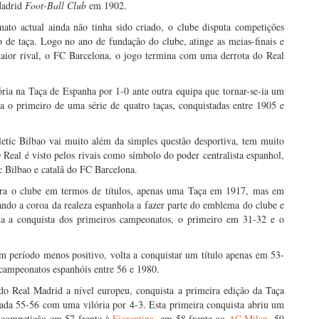
 Madrid
Foot-Ball Club
em 1902.
to actual ainda não tinha sido criado, o clube disputa competições
 de taça. Logo no ano de fundação do clube, atinge as meias-finais e
 maior rival, o FC Barcelona, o jogo termina com uma derrota do Real
ória na Taça de Espanha por 1-0 ante outra equipa que tornar-se-ia um
ia o primeiro de uma série de quatro taças, conquistadas entre 1905 e
etic Bilbao vai muito além da simples questão desportiva, tem muito
Real é visto pelos rivais como símbolo do poder centralista espanhol,
c Bilbao e catalã do FC Barcelona.
ra o clube em termos de títulos, apenas uma Taça em 1917, mas em
ando a coroa da realeza espanhola a fazer parte do emblema do clube e
a a conquista dos primeiros campeonatos, o primeiro em 31-32 e o
m período menos positivo, volta a conquistar um título apenas em 53-
 campeonatos espanhóis entre 56 e 1980.
do Real Madrid a nível europeu, conquista a primeira edição da Taça
da 55-56 com uma vilória por 4-3. Esta primeira conquista abriu um
a competição em 57 frente à
Fiorentina
, em 58 frente ao
AC Milan
, 59