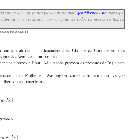
idos neste ano, envie-nos para o nosso mail
geral@knoow.net
para que
olaborativa e construída com o apoio de todos os nossos visitantes.
♠♠♣♣♥♣♣♠♠♦♦♦…
ado em que afirmam a independência da China e da Coreia e em que
separados sem consultar o outro.
inanciar a ferrovia Jibuti-Adis Abeba provoca os protestos da Inglaterra
nternacional da Mulher em Washington, como parte de uma convenção
mulheres norte-americanas.
istados
]
gistados
]
egistados
]