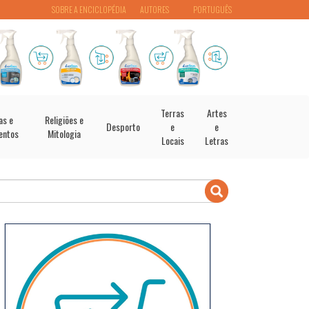
SOBRE A ENCICLOPÉDIA
AUTORES
PORTUGUÊS
Terras
Artes
as e
Religiões e
Desporto
e
e
entos
Mitologia
Locais
Letras