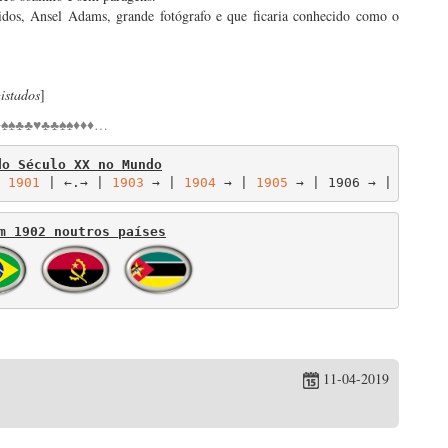
dos, Ansel Adams, grande fotógrafo e que ficaria conhecido como o
istados
]
♠♠♣♣♥♣♣♠♠♦♦♦…
do Século XX no Mundo
 
1901
 | ←.→ | 
1903
 → | 
1904
 → | 
1905
 → | 1906 → | 1907 →
m 1902 noutros países
11-04-2019