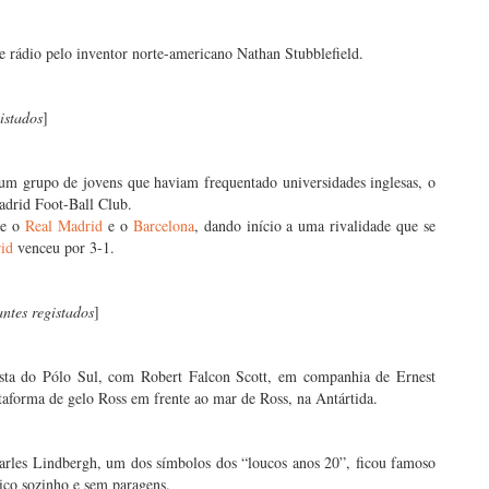
de rádio pelo inventor norte-americano Nathan Stubblefield.
istados
]
 um grupo de jovens que haviam frequentado universidades inglesas, o
adrid Foot-Ball Club.
re o
Real Madrid
e o
Barcelona
, dando início a uma rivalidade que se
id
venceu por 3-1.
antes registados
]
sta do Pólo Sul, com Robert Falcon Scott, em companhia de Ernest
taforma de gelo Ross em frente ao mar de Ross, na Antártida.
arles Lindbergh, um dos símbolos dos “loucos anos 20”, ficou famoso
tico sozinho e sem paragens.