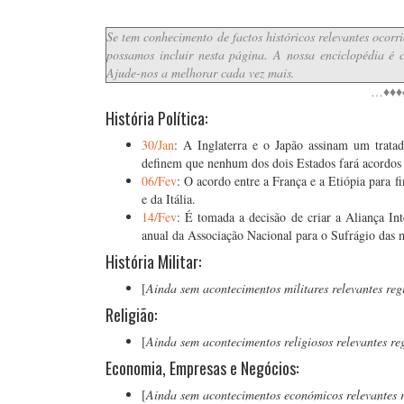
Se tem conhecimento de factos históricos relevantes ocorr
possamos incluir nesta página. A nossa enciclopédia é c
Ajude-nos a melhorar cada vez mais.
…♦♦♦
História Política:
30/Jan
: A Inglaterra e o Japão assinam um trat
definem que nenhum dos dois Estados fará acordos 
06/Fev
: O acordo entre a França e a Etiópia para f
e da Itália.
14/Fev
: É tomada a decisão de criar a Aliança I
anual da Associação Nacional para o Sufrágio das 
História Militar:
[
Ainda sem acontecimentos militares relevantes reg
Religião:
[
Ainda sem acontecimentos religiosos relevantes re
Economia, Empresas e Negócios:
[
Ainda sem acontecimentos económicos relevantes r