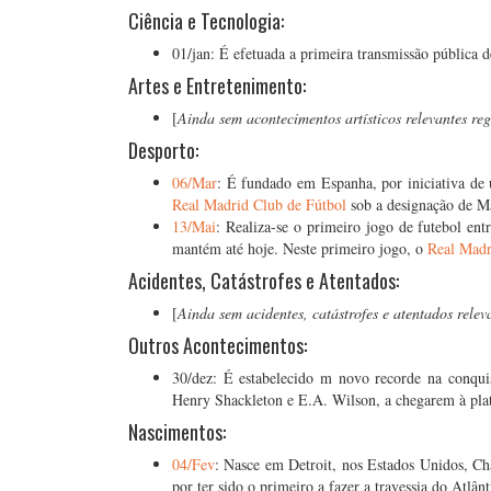
Ciência e Tecnologia:
01/jan: É efetuada a primeira transmissão pública 
Artes e Entretenimento:
[
Ainda sem acontecimentos artísticos relevantes reg
Desporto:
06/Mar
: É fundado em Espanha, por iniciativa de
Real Madrid Club de Fútbol
sob a designação de M
13/Mai
: Realiza-se o primeiro jogo de futebol ent
mantém até hoje. Neste primeiro jogo, o
Real Madr
Acidentes, Catástrofes e Atentados:
[
Ainda sem acidentes, catástrofes e atentados relev
Outros Acontecimentos:
30/dez:
É estabelecido m novo recorde na conqui
Henry Shackleton e E.A.
Wilson, a chegarem à pla
Nascimentos:
04/Fev
: Nasce em Detroit, nos Estados Unidos, Ch
por ter sido o primeiro a fazer a travessia do Atlân